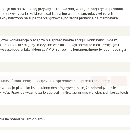
tacja dla nałożenia tej grzywny. O ile uważam, że organizacja rynku powinna
anie grzywny za to, że ktoś dawał korzystne warunki sprzedaży własnych
 jakby nałożono na supermarket grzywnę, bo zrobił promocję na marchewkę.
lczać konkurencje płacąc za nie sprzedawanie sprzętu konkurencji. Wiesz
 ten temat, ale między "korzystne warunki" a "wykańczanie konkurencji" jest
wszystkiego, a fakt faktem że AMD nie robi nic fenomenalnego by podnieść się z
zwalczać konkurencje płacąc za nie sprzedawanie sprzętu konkurencji.
prezentacja piłkarska też powinna dostać grzywnę za to, że zobowiązała się
ke'a. Przecież właśnie za to zapłacił im Nike: za granie we własnych koszulkach
.
niesie ponad miliard dolarów.