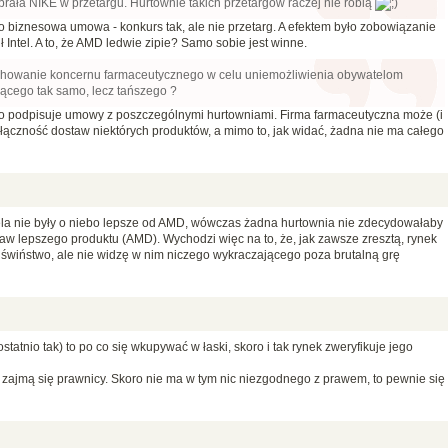
rała NIKE w przetargu. Hurtownie takich przetargów raczej nie robią
to biznesowa umowa - konkurs tak, ale nie przetarg. A efektem było zobowiązanie
ł Intel. A to, że AMD ledwie zipie? Samo sobie jest winne.
chowanie koncernu farmaceutycznego w celu uniemożliwienia obywatelom
jącego tak samo, lecz tańszego ?
tylko podpisuje umowy z poszczególnymi hurtowniami. Firma farmaceutyczna może (i
ączność dostaw niektórych produktów, a mimo to, jak widać, żadna nie ma całego
ntela nie były o niebo lepsze od AMD, wówczas żadna hurtownia nie zdecydowałaby
ostaw lepszego produktu (AMD). Wychodzi więc na to, że, jak zawsze zresztą, rynek
ł świństwo, ale nie widzę w nim niczego wykraczającego poza brutalną grę
 ostatnio tak) to po co się wkupywać w łaski, skoro i tak rynek zweryfikuje jego
 zajmą się prawnicy. Skoro nie ma w tym nic niezgodnego z prawem, to pewnie się