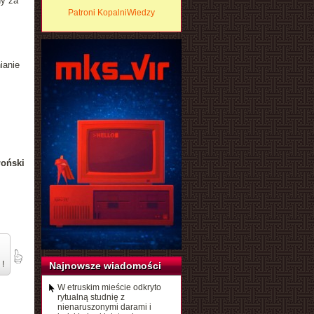
ny za
Patroni KopalniWiedzy
ianie
łoński
 !
Najnowsze wiadomości
W etruskim mieście odkryto
rytualną studnię z
nienaruszonymi darami i