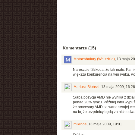
Komentarze (15)
MrVocabulary (WhizzKid)
,
13 maja 20
Nareszcie! Szkoda, że tak mało. Pami
większa konkurencja na tym rynku. Po
Mariusz Błoński
,
13 maja 2009, 16:26
Słaba pozycja AMD nie wynika z działa
ponad 20% rynku. Później Intel wypuści
że procesory AMD są warte swojej ceny
na to, że urzędnicy będą za nich odwal
mikroos
,
13 maja 2009, 19:01
Otóż to.