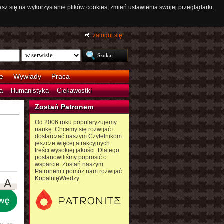
asz się na wykorzystanie plików cookies, zmień ustawienia swojej przeglądarki.
zaloguj się
e
Wywiady
Praca
a
Humanistyka
Ciekawostki
Zostań Patronem
Od 2006 roku popularyzujemy
naukę. Chcemy się rozwijać i
dostarczać naszym Czytelnikom
jeszcze więcej atrakcyjnych
treści wysokiej jakości. Dlatego
postanowiliśmy poprosić o
wsparcie. Zostań naszym
Patronem i pomóż nam rozwijać
KopalnięWiedzy.
A