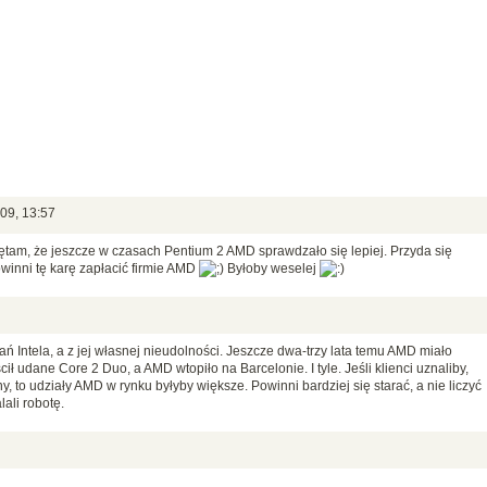
09, 13:57
ętam, że jeszcze w czasach Pentium 2 AMD sprawdzało się lepiej. Przyda się
winni tę karę zapłacić firmie AMD
Byłoby weselej
ń Intela, a z jej własnej nieudolności. Jeszcze dwa-trzy lata temu AMD miało
ł udane Core 2 Duo, a AMD wtopiło na Barcelonie. I tyle. Jeśli klienci uznaliby,
, to udziały AMD w rynku byłyby większe. Powinni bardziej się starać, a nie liczyć
ali robotę.