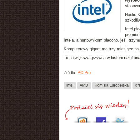
wysokoś
stosowan
Neelie K
szkodliw
Intel p
premier 
Intela, a hurtownikom płacono, jeśli trzy
Komputerowy gigant ma trzy miesiące na 
To największa grzywna w historii nałożon
Źródło:
PC Pro
Intel
AMD
Komisja Europejska
gr