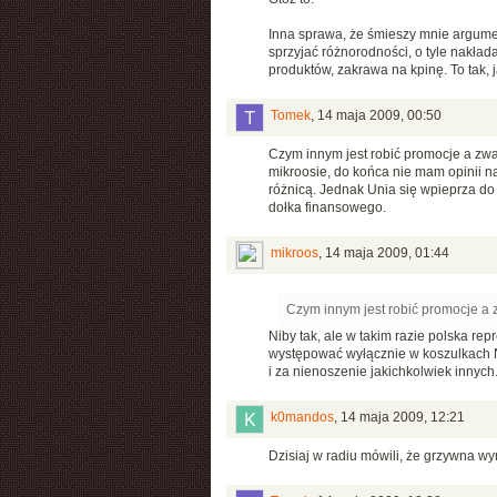
Inna sprawa, że śmieszy mnie argumen
sprzyjać różnorodności, o tyle nakład
produktów, zakrawa na kpinę. To tak,
Tomek
,
14 maja 2009, 00:50
Czym innym jest robić promocje a zwa
mikroosie, do końca nie mam opinii na
różnicą. Jednak Unia się wpieprza do 
dołka finansowego.
mikroos
,
14 maja 2009, 01:44
Czym innym jest robić promocje a 
Niby tak, ale w takim razie polska re
występować wyłącznie w koszulkach Ni
i za nienoszenie jakichkolwiek innych
k0mandos
,
14 maja 2009, 12:21
Dzisiaj w radiu mówili, że grzywna wy