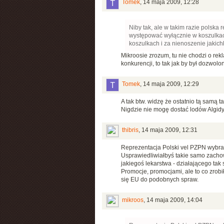
Tomek
,
14 maja 2009, 12:28
Niby tak, ale w takim razie polska
występować wyłącznie w koszulkach
koszulkach i za nienoszenie jakich
Mikroosie zrozum, tu nie chodzi o rek
konkurencji, to tak jak by był dozwol
Tomek
,
14 maja 2009, 12:29
A tak btw. widzę że ostatnio tą samą 
Nigdzie nie mogę dostać lodów Algidy
thibris
,
14 maja 2009, 12:31
Reprezentacja Polski vel PZPN wybrał
Usprawiedliwiałbyś takie samo zach
jakiegoś lekarstwa - działającego tak
Promocje, promocjami, ale to co zrobił
się EU do podobnych spraw.
mikroos
,
14 maja 2009, 14:04