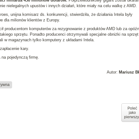
ci miliarda 450 milionów dolarów.
Półprzewodnikowy gigant został ukara
ie nielegalnych upustów i innych działań, które miały na celu walkę z AMD.
roes, unijna komisarz ds. konkurencji, stwierdziła, że działania Intela były
e dla milionów klientów z Europy.
łacił producentom komputerów za rezygnowanie z produktów AMD lub za opóźn
takiego sprzętu. Ponadto producenci otrzymywali specjalne obniżki na sprzęt
mali w magazynach tylko komputery z układami Intela.
zapłacenie kary.
a na pojedynczą firmę.
Autor:
Mariusz B
zywna
Poleć
jako
pierwszy