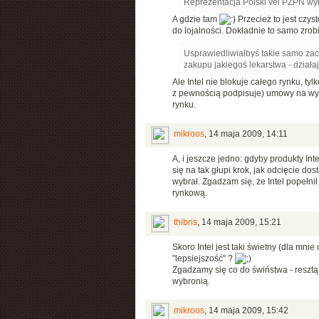
Reprezentacja Polski vel PZPN wyb
A gdzie tam
Przecież to jest czys
do lojalności. Dokładnie to samo zrobi
Usprawiedliwiałbyś takie samo za
zakupu jakiegoś lekarstwa - działa
Ale Intel nie blokuje całego rynku, 
z pewnością podpisuje) umowy na wył
rynku.
mikroos
,
14 maja 2009, 14:11
A, i jeszcze jedno: gdyby produkty I
się na tak głupi krok, jak odcięcie d
wybrał. Zgadzam się, że Intel popełni
rynkową.
thibris
,
14 maja 2009, 15:21
Skoro Intel jest taki świetny (dla mnie
"lepsiejszość" ?
Zgadzamy się co do świństwa - resztą
wybronią.
mikroos
,
14 maja 2009, 15:42