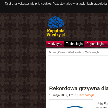
Ta strona wykorzystuje pliki cookies. Pozostawiając w ustawieniach przeglądar
Medycyna
Technologia
Psychologia
Strona główna
>
Wiadomości
>
Technologia
Rekordowa grzywna dla 
13 maja 2009, 12:33
|
Technologia
Unia Eur