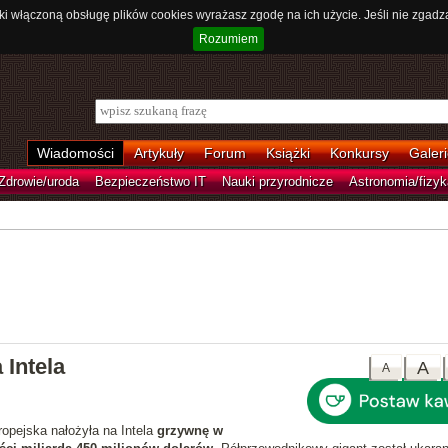
ki włączoną obsługę plików cookies wyrażasz zgodę na ich użycie. Jeśli nie zgadz
Rozumiem
Wiadomości
Artykuły
Forum
Książki
Konkursy
Galeri
Zdrowie/uroda
Bezpieczeństwo IT
Nauki przyrodnicze
Astronomia/fizyk
Intela
A
A
opejska nałożyła na Intela
grzywnę w