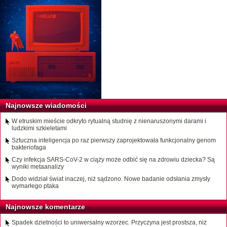
Najnowsze wiadomości
W etruskim mieście odkryto rytualną studnię z nienaruszonymi darami i
ludzkimi szkieletami
Sztuczna inteligencja po raz pierwszy zaprojektowała funkcjonalny genom
bakteriofaga
Czy infekcja SARS-CoV-2 w ciąży może odbić się na zdrowiu dziecka? Są
wyniki metaanalizy
Dodo widział świat inaczej, niż sądzono. Nowe badanie odsłania zmysły
wymarłego ptaka
Najnowsze komentarze
Spadek dzietności to uniwersalny wzorzec. Przyczyna jest prostsza, niż