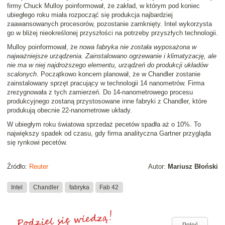
firmy Chuck Mulloy poinformował, że zakład, w którym pod koniec
ubiegłego roku miała rozpocząć się produkcja najbardziej
zaawansowanych procesorów, pozostanie zamknięty. Intel wykorzysta
go w bliżej nieokreślonej przyszłości na potrzeby przyszłych technologii.
Mulloy poinformował, że
nowa fabryka nie została wyposażona w
najważniejsze urządzenia. Zainstalowano ogrzewanie i klimatyzację, ale
nie ma w niej najdroższego elementu, urządzeń do produkcji układów
scalonych
. Początkowo koncern planował, że w Chandler zostanie
zainstalowany sprzęt pracujący w technologii 14 nanometrów. Firma
zrezygnowała z tych zamierzeń. Do 14-nanometrowego procesu
produkcyjnego zostaną przystosowane inne fabryki z Chandler, które
produkują obecnie 22-nanometrowe układy.
W ubiegłym roku światowa sprzedaż pecetów spadła aż o 10%. To
największy spadek od czasu, gdy firma analityczna Gartner przygląda
się rynkowi pecetów.
Źródło:
Reuter
Autor:
Mariusz Błoński
Intel
Chandler
fabryka
Fab 42