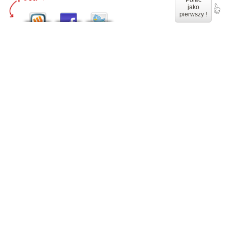
Poleć
jako
pierwszy !