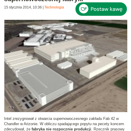
15 stycznia 2014, 10:36
|
Technologia
Intel zrezygnował z otwarcia supernowoczesnego zakładu Fab 42 w
Chandler w Arizonie. W obliczu spadającego popytu na pecety koncern
zdecydował, że
fabryka nie rozpocznie produkcji
. Rzecznik prasowy