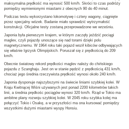
maksymalna prędkość ma wynosić 500 km/h. Skróci to czas podróży
pomiędzy wymienionymi miastami z obecnych 90 do 40 minut.
Podczas testu wykorzystano lokomotywę i cztery wagony, ciągnięte
przez specjalny wózek. Badanie miało sprawdzić wytrzymałość
konstrukcji. Oficjalne testy zostaną przeprowadzone we wrześniu.
Japonia była pierwszym krajem, w którym zaczęły jeździć pociągi
maglev, czyli pojazdy unoszące się nad torami dzięki polu
magnetycznemu. W 1964 roku taki pojazd woził kibiców odbywających
się właśnie Igrzysk Olimpijskich. Poruszał się z prędkością do 209
km/h.
Obecnie światowy rekord prędkości maglev należy do chińskiego
pojazdu z Szanghaju. Jest on w stanie pędzić z prędkością 431 km/h,
chociaż jego średnia rzeczywista prędkość wynosi około 240 km/h.
Japonia dysponuje najszybszymi na świecie liniami szybkiej kolei. W
Kraju Kwitnącej Wiśni używanych jest ponad 2200 kilometrów takich
linii, a średnia prędkośc pociągów wynosi 320 km/h. Rząd w Tokio ma
ambitne plany rozwoju szybkiej kolei. W 2045 roku szybka kolej ma
połączyć Tokio i Osakę, a w przyszłości ma ona kursować pomiędzy
wszystkimi dużymi miastami wyspy Honsiu.