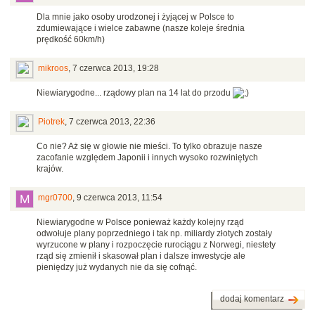
Dla mnie jako osoby urodzonej i żyjącej w Polsce to
zdumiewające i wielce zabawne (nasze koleje średnia
prędkość 60km/h)
mikroos
,
7 czerwca 2013, 19:28
Niewiarygodne... rządowy plan na 14 lat do przodu
Piotrek
,
7 czerwca 2013, 22:36
Co nie? Aż się w głowie nie mieści. To tylko obrazuje nasze
zacofanie względem Japonii i innych wysoko rozwiniętych
krajów.
mgr0700
,
9 czerwca 2013, 11:54
Niewiarygodne w Polsce ponieważ każdy kolejny rząd
odwołuje plany poprzedniego i tak np. miliardy złotych zostały
wyrzucone w plany i rozpoczęcie rurociągu z Norwegi, niestety
rząd się zmienił i skasował plan i dalsze inwestycje ale
pieniędzy już wydanych nie da się cofnąć.
dodaj komentarz