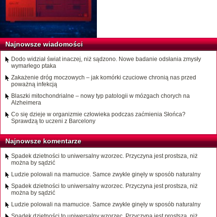
Najnowsze wiadomości
Dodo widział świat inaczej, niż sądzono. Nowe badanie odsłania zmysły
wymarłego ptaka
Zakażenie dróg moczowych – jak komórki czuciowe chronią nas przed
poważną infekcją
Blaszki mitochondrialne – nowy typ patologii w mózgach chorych na
Alzheimera
Co się dzieje w organizmie człowieka podczas zaćmienia Słońca?
Sprawdzą to uczeni z Barcelony
Najnowsze komentarze
Spadek dzietności to uniwersalny wzorzec. Przyczyna jest prostsza, niż
można by sądzić
Ludzie polowali na mamucice. Samce zwykle ginęły w sposób naturalny
Spadek dzietności to uniwersalny wzorzec. Przyczyna jest prostsza, niż
można by sądzić
Ludzie polowali na mamucice. Samce zwykle ginęły w sposób naturalny
Spadek dzietności to uniwersalny wzorzec. Przyczyna jest prostsza, niż