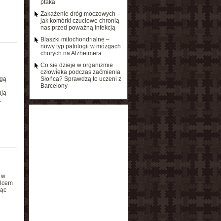
ptaka
Zakażenie dróg moczowych –
jak komórki czuciowe chronią
nas przed poważną infekcją
Blaszki mitochondrialne –
nowy typ patologii w mózgach
chorych na Alzheimera
Co się dzieje w organizmie
człowieka podczas zaćmienia
ogą
Słońca? Sprawdzą to uczeni z
Barcelony
ują
.
 w
ulcem
jąc