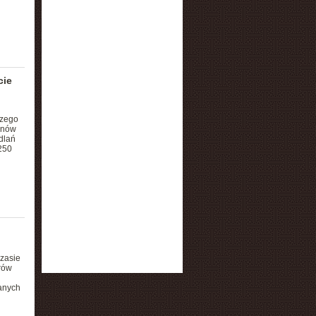
cie
szego
onów
dlań
250
czasie
rów
anych