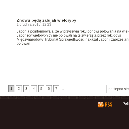
Znowu będą zabijali wieloryby
1 grudnia 2015, 12:23
Japonia poinformowała, że w przyszłym roku ponowi polowania na wiel
Japońscy wielorybnicy nie polowali na te zwierzęta przez rok, gdyś
Międzynarodowy Trybunał Sprawiedliwości nakazał Japonii zaprzestan
polowań
1
2
3
4
5
6
7
…
następna str
Pol