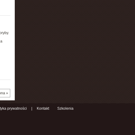
oryby.
ia
ona »
ityka prywatności
|
Kontakt
Szkolenia