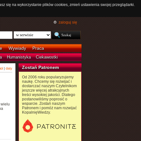
asz się na wykorzystanie plików cookies, zmień ustawienia swojej przeglądarki.
zaloguj się
e
Wywiady
Praca
a
Humanistyka
Ciekawostki
Zostań Patronem
ci
|
daty
Od 2006 roku popularyzujemy
naukę. Chcemy się rozwijać i
dostarczać naszym Czytelnikom
jeszcze więcej atrakcyjnych
treści wysokiej jakości. Dlatego
postanowiliśmy poprosić o
wsparcie. Zostań naszym
 wielu
Patronem i pomóż nam rozwijać
na
KopalnięWiedzy.