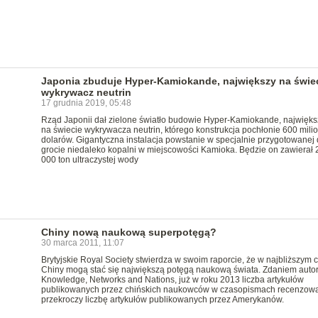
Japonia zbuduje Hyper-Kamiokande, największy na świe
wykrywacz neutrin
17 grudnia 2019, 05:48
Rząd Japonii dał zielone światło budowie Hyper-Kamiokande, najwięk
na świecie wykrywacza neutrin, którego konstrukcja pochłonie 600 mili
dolarów. Gigantyczna instalacja powstanie w specjalnie przygotowanej 
grocie niedaleko kopalni w miejscowości Kamioka. Będzie on zawierał 
000 ton ultraczystej wody
Chiny nową naukową superpotęgą?
30 marca 2011, 11:07
Brytyjskie Royal Society stwierdza w swoim raporcie, że w najbliższym 
Chiny mogą stać się największą potęgą naukową świata. Zdaniem auto
Knowledge, Networks and Nations, już w roku 2013 liczba artykułów
publikowanych przez chińskich naukowców w czasopismach recenzow
przekroczy liczbę artykułów publikowanych przez Amerykanów.