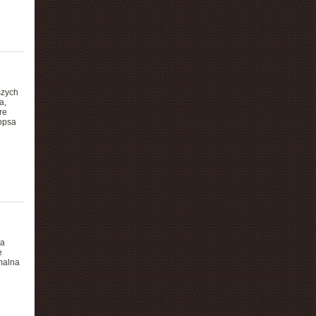
szych
a,
re
opsa
ma
e
malna