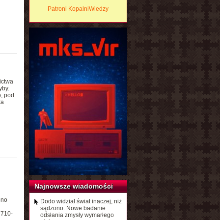
Patroni KopalniWiedzy
ictwa
yby.
, pod
ta
Najnowsze wiadomości
ono
Dodo widział świat inaczej, niż
sądzono. Nowe badanie
 710-
odsłania zmysły wymarłego