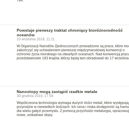
784.
Powstaje pierwszy traktat chroniący bioróżnorodność
oceanów
10 września 2018, 11:11
W Organizacji Narodów Zjednoczonych prowadzone są prace, które m
zakończyć się uchwaleniem pierwszej międzynarodowej konwencji o
ochronie życia morskiego na otwartych oceanach. Nad konwencją prac
przedstawiciele 193 krajów, którzy będą tam obradowali do 17 września
Nanostopy mogą zastąpić rzadkie metale
30 grudnia 2010, 17:58
Współczesna technologia wymaga dużych ilości metali, które występują
przyrodzie w niewielkich ilościach. Ich cena i niska dostępność są ham
dla wielu gałęzi przemysłu. Z pomocą przychodzi metalurgia, opracowu
nowe, unikatowe stopy.