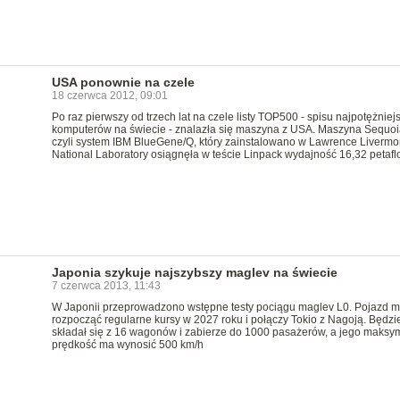
USA ponownie na czele
18 czerwca 2012, 09:01
Po raz pierwszy od trzech lat na czele listy TOP500 - spisu najpotężniej
komputerów na świecie - znalazła się maszyna z USA. Maszyna Sequoi
czyli system IBM BlueGene/Q, który zainstalowano w Lawrence Livermo
National Laboratory osiągnęła w teście Linpack wydajność 16,32 petafl
Japonia szykuje najszybszy maglev na świecie
7 czerwca 2013, 11:43
W Japonii przeprowadzono wstępne testy pociągu maglev L0. Pojazd 
rozpocząć regularne kursy w 2027 roku i połączy Tokio z Nagoją. Będzi
składał się z 16 wagonów i zabierze do 1000 pasażerów, a jego maksy
prędkość ma wynosić 500 km/h