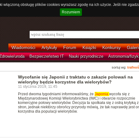
ki włączoną obsługę plików cookies wyrażasz zgodę na ich użycie. Jeśli nie zgadz
Rozumiem
Wiadomości
Artykuły
Forum
Książki
Konkursy
Galeri
Zdrowie/uroda
Bezpieczeństwo IT
Nauki przyrodnicze
Astronomia/fizyk
sortuj wg:
trafnoś
Wycofanie się Japonii z traktatu o zakazie polowań na
wieloryby będzie korzystne dla wielorybów?
11 stycznia 2019, 11:45
Przed dwoma tygodniami informowaliśmy, że
Japonia
wycofa się z
Międzynarodowej Komisji Wielorybnictwa (IWC) i otwarcie rozpocznie
komercyjne połowy wielorybów. Decyzja ta spotkała się z ostrą krytyką z
stron, jednak niektórzy obrońcy przyrody mówią, że tak naprawdę jest o
korzystna dla populacji wielorybów.