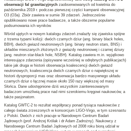
obserwacji fal grawitacyjnych
zaobserwowanych od kwietnia do
października 2019 r. podczas pierwszej części kampanii obserwacyjnej
O3 (O3a). Zbiór zawiera w sumie 39 zdarzeń. Jednocześnie
opublikowano nowe prace badawcze, a także obszerne popularne
podsumowania ich wyników.
Wśród ujętych w nowym katalogu zdarzeń znalazły się zjawiska spójne
z trzema typami kolizji: dwóch czarnych dziur (ang. binary black holes,
BBH), dwóch gwiazd neutronowych (ang. binary neutron stars, BNS) i
układów mieszanych złożonych z gwiazdy neutronowej i czarnej dziury
(ang. neutron star-black hole, NSBH). Katalog zawiera m.in. wyjątkowo
interesujące zdarzenia (opisywane wcześniej w odrębnych publikacjach)
takie jak druga w historii obserwacja koalescencji dwóch gwiazd
neutronowych, koalescencja dwóch czarnych dziur o największej w
historii dysproporcji mas oraz obserwacja bardzo masywnego układu
czarnych dziur o łącznej masie około 150 razy większej od masy
Słońca. Dane udostępnione dziś wszystkim zainteresowanym
badaczom umożliwią prace nad nimi szerokiemu kręgowi naukowców, a
także pasjonatom.
Katalog GWTC-2 to rezultat współpracy ponad tysiąca naukowców z
całego świata zrzeszonych w konsorcjum LIGO-Virgo, w tym szesnastu
z Polski. Dwóch z nich pracuje w Narodowym Centrum Badań
Jądrowych (prof. Andrzej Królak i dr Adam Zadrożny). Naukowcy z
Narodowego Centrum Badań Jądrowych od 2008 roku biorą udział w