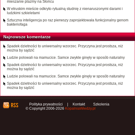
mieszanie plazmy na Słońcu
W etruskim mieście odkryto rytualną studnię z nienaruszonymi darami i
ludzkimi szkieletami
Sztuczna inteligencja po raz pierwszy zaprojektowała funkcjonalny genom
bakteriofaga
Najnowsze komentarze
Spadek dzietności to uniwersalny wzorzec. Przyczyna jest prostsza, niż
można by sądzić
Ludzie polowali na mamucice. Samce zwykle ginęły w sposób naturalny
Spadek dzietności to uniwersalny wzorzec. Przyczyna jest prostsza, niż
można by sądzić
Ludzie polowali na mamucice. Samce zwykle ginęły w sposób naturalny
Spadek dzietności to uniwersalny wzorzec. Przyczyna jest prostsza, niż
można by sądzić
Polityka prywatności
|
Kontakt
Szkolenia
© Copyright 2006-2026
KopalniaWiedzy.pl