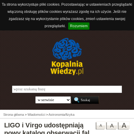
Ta strona wykorzystuje pliki cookies. Pozostawiając w ustawieniach przeglądarki
włączoną obsługę plików cookies wyrażasz zgodę na ich użycie. Jeśli nie
zgadzasz się na wykorzystanie plików cookies, zmień ustawienia swojej
przeglądarki.
Rozumiem
Strona główna
>
Wiadomości
>
Astronomia/fizyka
LIGO i Virgo udostępniają
A
A
A
nowy katalog obserwacji fal