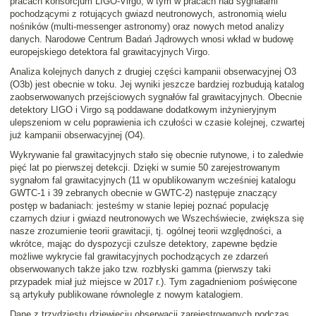
pracach konsorcjum LIGO-Virgo, w tym w pracach nad sygnałami
pochodzącymi z rotujących gwiazd neutronowych, astronomią wielu
nośników (multi-messenger astronomy) oraz nowych metod analizy
danych. Narodowe Centrum Badań Jądrowych wnosi wkład w budowę
europejskiego detektora fal grawitacyjnych Virgo.
Analiza kolejnych danych z drugiej części kampanii obserwacyjnej O3
(O3b) jest obecnie w toku. Jej wyniki jeszcze bardziej rozbudują katalog
zaobserwowanych przejściowych sygnałów fal grawitacyjnych. Obecnie
detektory LIGO i Virgo są poddawane dodatkowym inżynieryjnym
ulepszeniom w celu poprawienia ich czułości w czasie kolejnej, czwartej
już kampanii obserwacyjnej (O4).
Wykrywanie fal grawitacyjnych stało się obecnie rutynowe, i to zaledwie
pięć lat po pierwszej detekcji. Dzięki w sumie 50 zarejestrowanym
sygnałom fal grawitacyjnych (11 w opublikowanym wcześniej katalogu
GWTC-1 i 39 zebranych obecnie w GWTC-2) następuje znaczący
postęp w badaniach: jesteśmy w stanie lepiej poznać populację
czarnych dziur i gwiazd neutronowych we Wszechświecie, zwiększa się
nasze zrozumienie teorii grawitacji, tj. ogólnej teorii względności, a
wkrótce, mając do dyspozycji czulsze detektory, zapewne będzie
możliwe wykrycie fal grawitacyjnych pochodzących ze zdarzeń
obserwowanych także jako tzw. rozbłyski gamma (pierwszy taki
przypadek miał już miejsce w 2017 r.). Tym zagadnieniom poświęcone
są artykuły publikowane równolegle z nowym katalogiem.
Dane z trzydziestu dziewięciu obserwacji zarejestrowanych podczas