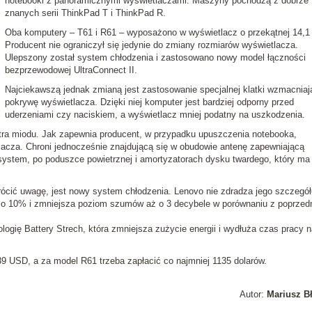
notebooki z panoramicznymi wyświetlaczami
. Maszyny pochodzą z dobrze
znanych serii ThinkPad T i ThinkPad R.
Oba komputery –
T61
i
R61
– wyposażono w wyświetlacz o przekątnej 14,1 
Producent nie ograniczył się jedynie do zmiany rozmiarów wyświetlacza.
Ulepszony został system chłodzenia i zastosowano nowy model łączności
bezprzewodowej UltraConnect II.
Najciekawszą jednak zmianą jest
zastosowanie specjalnej klatki wzmacniaj
pokrywę wyświetlacza
. Dzięki niej komputer jest bardziej odporny przed
uderzeniami czy naciskiem, a wyświetlacz mniej podatny na uszkodzenia.
stra miodu. Jak zapewnia producent, w przypadku upuszczenia notebooka,
acza. Chroni jednocześnie znajdującą się w obudowie antenę zapewniającą
system, po poduszce powietrznej i amortyzatorach dysku twardego, który ma
rócić uwagę, jest nowy system chłodzenia. Lenovo nie zdradza jego szczegół
ę o 10% i zmniejsza poziom szumów aż o 3 decybele w porównaniu z poprzed
logię Battery Strech, która zmniejsza zużycie energii i wydłuża czas pracy n
9 USD, a za model R61 trzeba zapłacić co najmniej 1135 dolarów.
Autor:
Mariusz B