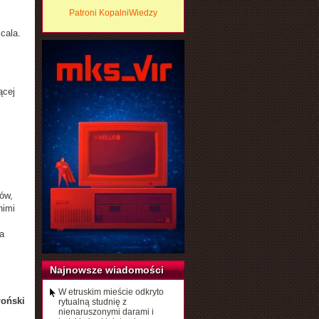
Patroni KopalniWiedzy
cala.
ącej
ów,
nimi
a
Najnowsze wiadomości
W etruskim mieście odkryto
łoński
rytualną studnię z
nienaruszonymi darami i