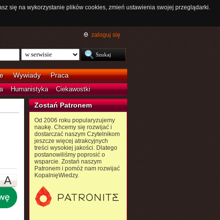
asz się na wykorzystanie plików cookies, zmień ustawienia swojej przeglądarki.
zaloguj się
e
Wywiady
Praca
a
Humanistyka
Ciekawostki
Zostań Patronem
Od 2006 roku popularyzujemy
naukę. Chcemy się rozwijać i
dostarczać naszym Czytelnikom
jeszcze więcej atrakcyjnych
treści wysokiej jakości. Dlatego
postanowiliśmy poprosić o
wsparcie. Zostań naszym
Patronem i pomóż nam rozwijać
KopalnięWiedzy.
A