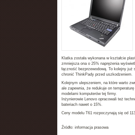
Klatka została wykonana w kształcie pla
zmniejsza ona o 25% naprężenia wyświetl
łączność bezprzewodową. To kolejny już 
chronić ThinkPady przed uszkodzeniem.
Kolejnym ulepszeniem, na które warto zw
ale zapewnia, że redukuje on temperatur
modelami komputerów tej firmy.
Inżynierowie Lenovo opracowali też techno
bateriach nawet o 15%.
Ceny modelu T61 rozpoczynają się od 113
Źródło: informacja prasowa