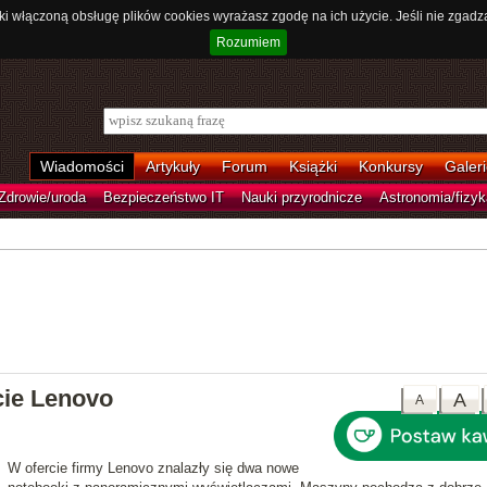
ki włączoną obsługę plików cookies wyrażasz zgodę na ich użycie. Jeśli nie zgadz
Rozumiem
Wiadomości
Artykuły
Forum
Książki
Konkursy
Galeri
Zdrowie/uroda
Bezpieczeństwo IT
Nauki przyrodnicze
Astronomia/fizyk
cie Lenovo
A
A
W ofercie firmy Lenovo znalazły się
dwa nowe