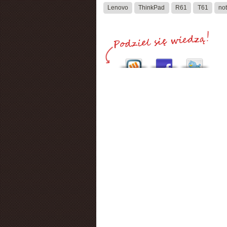
Lenovo
ThinkPad
R61
T61
no