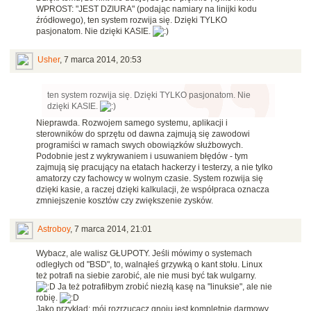
WPROST: "JEST DZIURA" (podając namiary na linijki kodu
źródłowego), ten system rozwija się. Dzięki TYLKO
pasjonatom. Nie dzięki KASIE.
Usher
,
7 marca 2014, 20:53
ten system rozwija się. Dzięki TYLKO pasjonatom. Nie
dzięki KASIE.
Nieprawda. Rozwojem samego systemu, aplikacji i
sterowników do sprzętu od dawna zajmują się zawodowi
programiści w ramach swych obowiązków służbowych.
Podobnie jest z wykrywaniem i usuwaniem błędów - tym
zajmują się pracujący na etatach hackerzy i testerzy, a nie tylko
amatorzy czy fachowcy w wolnym czasie. System rozwija się
dzięki kasie, a raczej dzięki kalkulacji, że współpraca oznacza
zmniejszenie kosztów czy zwiększenie zysków.
Astroboy
,
7 marca 2014, 21:01
Wybacz, ale walisz GŁUPOTY. Jeśli mówimy o systemach
odległych od "BSD", to, walnąłeś grzywką o kant stołu. Linux
też potrafi na siebie zarobić, ale nie musi być tak wulgarny.
Ja też potrafiłbym zrobić niezłą kasę na "linuksie", ale nie
robię.
Jako przykład: mój rozrzucacz gnoju jest kompletnie darmowy,