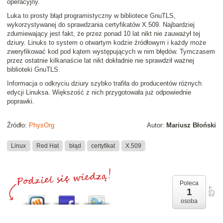
operacyjny.
Luka to prosty błąd programistyczny w bibliotece GnuTLS,
wykorzystywanej do sprawdzania certyfikatów X.509. Najbardziej
zdumiewający jest fakt, że przez ponad 10 lat nikt nie zauważył tej
dziury. Linuks to system o otwartym kodzie źródłowym i każdy może
zweryfikować kod pod kątem występujących w nim błędów. Tymczasem
przez ostatnie kilkanaście lat nikt dokładnie nie sprawdził ważnej
biblioteki GnuTLS.
Informacja o odkryciu dziury szybko trafiła do producentów różnych
edycji Linuksa. Większość z nich przygotowała już odpowiednie
poprawki.
Źródło:
PhysOrg
Autor:
Mariusz Błoński
Linux
Red Hat
błąd
certyfikat
X.509
Poleca
1
osoba