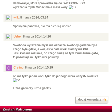
demokrację, która sprowadza się do SWOBODNEGO
wyrażania myśli. Widać małe masz wory.
wilk
,
8 marca 2014, 03:24
Spokojnie panowie, nie ma o co się unosić.
Usher
,
8 marca 2014, 14:26
Swoboda wyrażania myśli nie oznacza swobody gadania byle
czego byle gdzie, a wór jest o całe wieki starszy niż PRL.
Jeśli ktoś nie rozumie, do czego służą na tym forum luźne gatki,
to pozostaje mu tylko wór pokutny.
Cretino
,
8 marca 2014, 15:29
on ma tylko jeden wór i tylko do jednego wora wszystk owrzuca
luzne gatki czy luzne gadki?
dodaj komentarz
Zostań Patronem