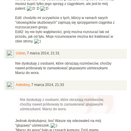
musisz kupić tylko jego sprzęg z ciągnikiem, ale jest to mój
patent.
:D
Edit: chodziło mi oczywiście o tych, którzy w ramach swych
"obowiązków służbowych" zajmują się sprzęganiem ciągnika z
rozrzucaczem gnoju.
Edit2: by nie było wątpliwości, gnój można rozrzucać tak od
przodu, jak od tyłu. Moje rozumowanie można też traktować w
obie strony.
Usher
,
7 marca 2014, 21:31
Nie dyskutuję z osobami, które obrażają rozmówców, choćby
nawet próbowały to zamaskować głupawymi uśmieszkami.
Marsz do wora.
Astroboy
,
7 marca 2014, 21:33
Nie dyskutuję z osobami, które obrażają rozmówców,
choćby nawet próbowały to zamaskować głupawymi
uśmieszkami. Marsz do wora.
Jednak dyskutujesz, boć Wasze się odezwałeś na mój
"głupawy" uśmieszek.
"Marsz do wora" było w czasach komuny. Dziś mamy