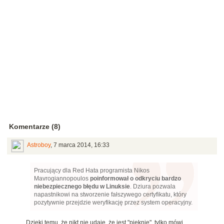
Komentarze (8)
Astroboy
,
7 marca 2014, 16:33
Pracujący dla Red Hata programista Nikos
Mavrogiannopoulos
poinformował o odkryciu bardzo
niebezpiecznego błędu w Linuksie
. Dziura pozwala
napastnikowi na stworzenie fałszywego certyfikatu, który
pozytywnie przejdzie weryfikację przez system operacyjny.
Dzięki temu, że nikt nie udaje, że jest "pięknie", tylko mówi