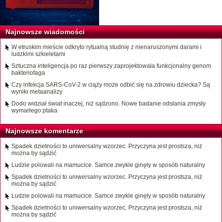
Najnowsze wiadomości
W etruskim mieście odkryto rytualną studnię z nienaruszonymi darami i
ludzkimi szkieletami
Sztuczna inteligencja po raz pierwszy zaprojektowała funkcjonalny genom
bakteriofaga
Czy infekcja SARS-CoV-2 w ciąży może odbić się na zdrowiu dziecka? Są
wyniki metaanalizy
Dodo widział świat inaczej, niż sądzono. Nowe badanie odsłania zmysły
wymarłego ptaka
Najnowsze komentarze
Spadek dzietności to uniwersalny wzorzec. Przyczyna jest prostsza, niż
można by sądzić
Ludzie polowali na mamucice. Samce zwykle ginęły w sposób naturalny
Spadek dzietności to uniwersalny wzorzec. Przyczyna jest prostsza, niż
można by sądzić
Ludzie polowali na mamucice. Samce zwykle ginęły w sposób naturalny
Spadek dzietności to uniwersalny wzorzec. Przyczyna jest prostsza, niż
można by sądzić