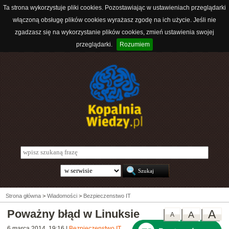
Ta strona wykorzystuje pliki cookies. Pozostawiając w ustawieniach przeglądarki
włączoną obsługę plików cookies wyrażasz zgodę na ich użycie. Jeśli nie
zgadzasz się na wykorzystanie plików cookies, zmień ustawienia swojej
przeglądarki.
Rozumiem
Strona główna
>
Wiadomości
>
Bezpieczenstwo IT
Poważny błąd w Linuksie
A
A
A
6 marca 2014, 19:16
|
Bezpieczenstwo IT