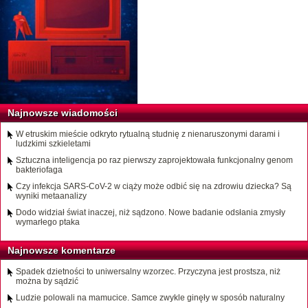
Najnowsze wiadomości
W etruskim mieście odkryto rytualną studnię z nienaruszonymi darami i
ludzkimi szkieletami
Sztuczna inteligencja po raz pierwszy zaprojektowała funkcjonalny genom
bakteriofaga
Czy infekcja SARS-CoV-2 w ciąży może odbić się na zdrowiu dziecka? Są
wyniki metaanalizy
Dodo widział świat inaczej, niż sądzono. Nowe badanie odsłania zmysły
wymarłego ptaka
Najnowsze komentarze
Spadek dzietności to uniwersalny wzorzec. Przyczyna jest prostsza, niż
można by sądzić
Ludzie polowali na mamucice. Samce zwykle ginęły w sposób naturalny