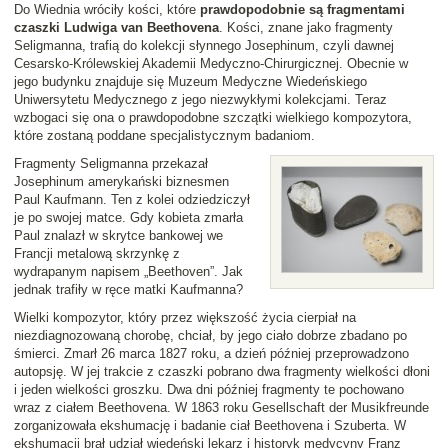
Do Wiednia wróciły kości, które
prawdopodobnie są fragmentami
czaszki Ludwiga van Beethovena
. Kości, znane jako fragmenty
Seligmanna, trafią do kolekcji słynnego Josephinum, czyli dawnej
Cesarsko-Królewskiej Akademii Medyczno-Chirurgicznej. Obecnie w
jego budynku znajduje się Muzeum Medyczne Wiedeńskiego
Uniwersytetu Medycznego z jego niezwykłymi kolekcjami. Teraz
wzbogaci się ona o prawdopodobne szczątki wielkiego kompozytora,
które zostaną poddane specjalistycznym badaniom.
Fragmenty Seligmanna przekazał
Josephinum amerykański biznesmen
Paul Kaufmann. Ten z kolei odziedziczył
je po swojej matce. Gdy kobieta zmarła
Paul znalazł w skrytce bankowej we
Francji metalową skrzynkę z
wydrapanym napisem „Beethoven”. Jak
jednak trafiły w ręce matki Kaufmanna?
Wielki kompozytor, który przez większość życia cierpiał na
niezdiagnozowaną chorobę, chciał, by jego ciało dobrze zbadano po
śmierci. Zmarł 26 marca 1827 roku, a dzień później przeprowadzono
autopsję. W jej trakcie z czaszki pobrano dwa fragmenty wielkości dłoni
i jeden wielkości groszku. Dwa dni później fragmenty te pochowano
wraz z ciałem Beethovena. W 1863 roku Gesellschaft der Musikfreunde
zorganizowała ekshumację i badanie ciał Beethovena i Szuberta. W
ekshumacji brał udział wiedeński lekarz i historyk medycyny Franz