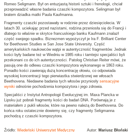
Romeo Seligmann. Był on entuzjastą historii sztuki i frenologii, chciał
przeprowadzić własne badania czaszki kompozytora. Selingman był
bratem dziadka matki Paula Kaufmanna.
Fragmenty czaszki pozostawały w rodzinie przez dziesięciolecia. W
latach 30. uciekając przed nazistami, rodzina przeniosła się do Francji i
dlatego to właśnie w skrytce francuskiego banku Kaufmann znalazł
część swojego spadku. Biznezmen wypożyczył je Ira F. Brilliant Center
for Beethoven Studies w San Jose State University. Część
amerykańskich naukowców wątpi w autentyczność fragmentów. Jednak
kości były badane też w Wiedniu w 1985 roku i tamtejsi specjaliści byli
przekonani co do ich autentyczności. Patolog Christian Reiter mówi, że
pasują one do odlewu czaszki kompozytora wykonanego w 1863 roku.
Ponadto kości zawierają dużą koncentrację ołowiu, co odpowiada
wysokiej koncentracji tego pierwiastka stwierdzonej we włosach
Beethovena. Niedawne badania tych włosów przyniosły
sensacyjne
wyniki
odnośnie pochodzenia kompozytora i jego zdrowia.
Specjaliści z Instytut Antropologii Ewolucyjnej im. Maxa Plancka w
Lipsku już pobrali fragmenty kości do badań DNA. Porównają je z
materiałem z pukli włosów, które na pewno należą do Beethovena. Do
końca roku ostatecznie dowiemy się, czy fragmenty Seligmanna
pochodzą z czaszki kompozytora.
Źródło:
Wiedeński Uniwersytet Medyczny
Autor:
Mariusz Błoński