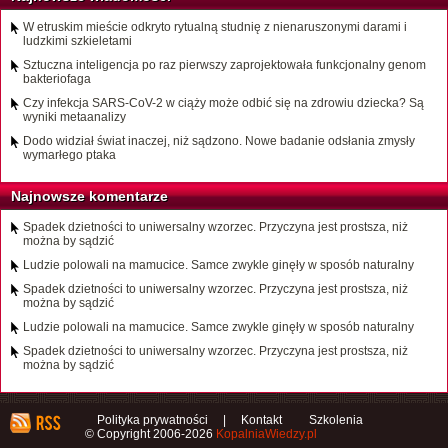
W etruskim mieście odkryto rytualną studnię z nienaruszonymi darami i
ludzkimi szkieletami
Sztuczna inteligencja po raz pierwszy zaprojektowała funkcjonalny genom
bakteriofaga
Czy infekcja SARS-CoV-2 w ciąży może odbić się na zdrowiu dziecka? Są
wyniki metaanalizy
Dodo widział świat inaczej, niż sądzono. Nowe badanie odsłania zmysły
wymarłego ptaka
Najnowsze komentarze
Spadek dzietności to uniwersalny wzorzec. Przyczyna jest prostsza, niż
można by sądzić
Ludzie polowali na mamucice. Samce zwykle ginęły w sposób naturalny
Spadek dzietności to uniwersalny wzorzec. Przyczyna jest prostsza, niż
można by sądzić
Ludzie polowali na mamucice. Samce zwykle ginęły w sposób naturalny
Spadek dzietności to uniwersalny wzorzec. Przyczyna jest prostsza, niż
można by sądzić
Polityka prywatności
|
Kontakt
Szkolenia
© Copyright 2006-2026
KopalniaWiedzy.pl