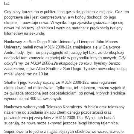
lat
.
Gdy biały karzeł ma w pobliżu inną gwiazdę, pobiera z niej gaz. Gaz ten
podgrzewa się i jest kompresowany, a w końcu dochodzi do jego
eksplozji i powstaje nowa. W wyniku tego zjawiska gwiazda staje się
nawet milion razy jaśniejsza i wyrzuca materiał z prędkością tysięcy
kilometrów na sekundę.
Naukowcy ze San Diego State University i Liverpool John Moores
University badali nową M31N 2008-12a znajdującą się w Galaktyce
Andromedy. Tym, co przyciągnęło ich uwagę był fakt, że do eksplozji
dochodzi tam znacznie częściej niż w przypadku innych nowych.
Gdy
odkryliśmy, że M31N 2008-12a eksploduje co roku, byliśmy bardzo
zaskoczeni
, mówi Allen Shafter z San Diego. Typowe nowe eksplodują
mniej więcej raz na 10 lat.
Shafter i jego koledzy sądzą, że M31N 2008-12a musi regularnie
eksplodować od milionów lat. Tylko tak, ich zdaniem, można wyjaśnić,
że gwiazda otoczona jest pozostałościami po nowej, których średnica
wynosi niemal 400 lat świetlnych.
Naukowcy wykorzystali Teleskop Kosmiczny Hubble'a oraz teleskopy
naziemne do zbadania składu chemicznego pozostałości oraz
potwierdzenia jej związków z M31N 2008-12a. Wyniki ich badań
sugerują, że nowa może skrywać jeszcze jakąś istotną tajemnicę.
Supernowe Ia to jedne z najjaśniejszych obiektów we wszechświecie.