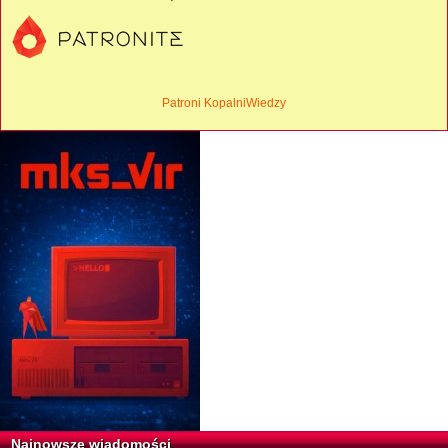
Patroni KopalniWiedzy
Najnowsze wiadomości