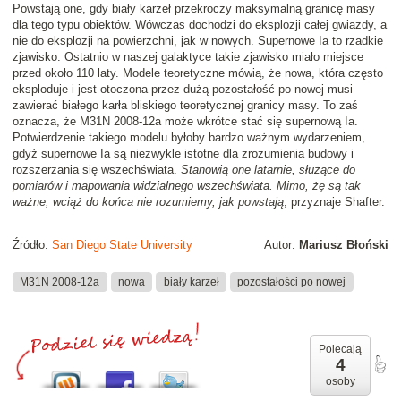
Powstają one, gdy biały karzeł przekroczy maksymalną granicę masy
dla tego typu obiektów. Wówczas dochodzi do eksplozji całej gwiazdy, a
nie do eksplozji na powierzchni, jak w nowych. Supernowe Ia to rzadkie
zjawisko. Ostatnio w naszej galaktyce takie zjawisko miało miejsce
przed około 110 laty. Modele teoretyczne mówią, że nowa, która często
eksploduje i jest otoczona przez dużą pozostałość po nowej musi
zawierać białego karła bliskiego teoretycznej granicy masy. To zaś
oznacza, że M31N 2008-12a może wkrótce stać się supernową Ia.
Potwierdzenie takiego modelu byłoby bardzo ważnym wydarzeniem,
gdyż supernowe Ia są niezwykle istotne dla zrozumienia budowy i
rozszerzania się wszechświata.
Stanowią one latarnie, służące do
pomiarów i mapowania widzialnego wszechświata. Mimo, żę są tak
ważne, wciąż do końca nie rozumiemy, jak powstają
, przyznaje Shafter.
Źródło:
San Diego State University
Autor:
Mariusz Błoński
M31N 2008-12a
nowa
biały karzeł
pozostałości po nowej
Polecają
4
osoby