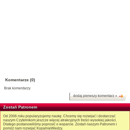
Komentarze (0)
Brak komentarzy
dodaj pierwszy komentarz »
Zostań Patronem
Od 2006 roku popularyzujemy naukę. Chcemy się rozwijać i dostarczać
naszym Czytelnikom jeszcze więcej atrakcyjnych treści wysokiej jakości.
Dlatego postanowiliśmy poprosić o wsparcie. Zostań naszym Patronem i
pomóż nam rozwijać KopalnięWiedzy.