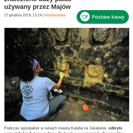
używany przez Majów
27 grudnia 2019, 13:14
|
Humanistyka
Podczas wykopalisk w ruinach miasta Kulubá na Jukatanie,
odkryto