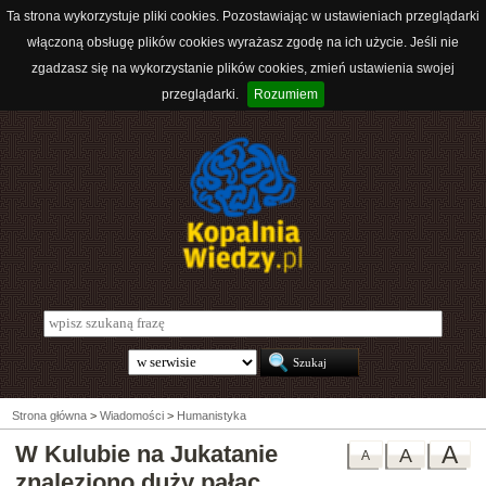
Ta strona wykorzystuje pliki cookies. Pozostawiając w ustawieniach przeglądarki
włączoną obsługę plików cookies wyrażasz zgodę na ich użycie. Jeśli nie
zgadzasz się na wykorzystanie plików cookies, zmień ustawienia swojej
przeglądarki.
Rozumiem
Strona główna
>
Wiadomości
>
Humanistyka
W Kulubie na Jukatanie
A
A
A
znaleziono duży pałac