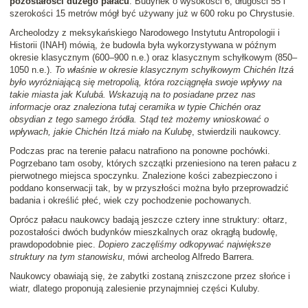
pozostałości dużego pałacu
. Budynek o wysokości 6, długości 55 i
szerokości 15 metrów mógł być używany już w 600 roku po Chrystusie.
Archeolodzy z meksykańskiego Narodowego Instytutu Antropologii i
Historii (INAH) mówią, że budowla była wykorzystywana w późnym
okresie klasycznym (600–900 n.e.) oraz klasycznym schyłkowym (850–
1050 n.e.).
To właśnie w okresie klasycznym schyłkowym Chichén Itzá
było wyróżniającą się metropolią, która rozciągnęła swoje wpływy na
takie miasta jak Kulubá. Wskazują na to posiadane przez nas
informacje oraz znaleziona tutaj ceramika w typie Chichén oraz
obsydian z tego samego źródła. Stąd też możemy wnioskować o
wpływach, jakie Chichén Itzá miało na Kulubę
, stwierdzili naukowcy.
Podczas prac na terenie pałacu natrafiono na ponowne pochówki.
Pogrzebano tam osoby, których szczątki przeniesiono na teren pałacu z
pierwotnego miejsca spoczynku. Znalezione kości zabezpieczono i
poddano konserwacji tak, by w przyszłości można było przeprowadzić
badania i określić płeć, wiek czy pochodzenie pochowanych.
Oprócz pałacu naukowcy badają jeszcze cztery inne struktury: ołtarz,
pozostałości dwóch budynków mieszkalnych oraz okrągłą budowlę,
prawdopodobnie piec.
Dopiero zaczęliśmy odkopywać największe
struktury na tym stanowisku
, mówi archeolog Alfredo Barrera.
Naukowcy obawiają się, że zabytki zostaną zniszczone przez słońce i
wiatr, dlatego proponują zalesienie przynajmniej części Kuluby.