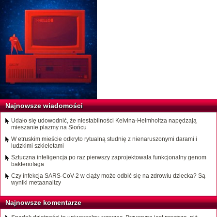
Najnowsze wiadomości
Udało się udowodnić, że niestabilności Kelvina-Helmholtza napędzają
mieszanie plazmy na Słońcu
W etruskim mieście odkryto rytualną studnię z nienaruszonymi darami i
ludzkimi szkieletami
Sztuczna inteligencja po raz pierwszy zaprojektowała funkcjonalny genom
bakteriofaga
Czy infekcja SARS-CoV-2 w ciąży może odbić się na zdrowiu dziecka? Są
wyniki metaanalizy
Najnowsze komentarze