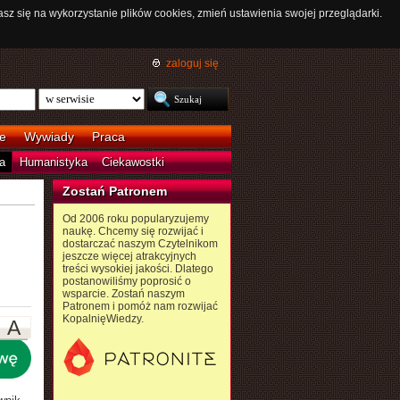
asz się na wykorzystanie plików cookies, zmień ustawienia swojej przeglądarki.
zaloguj się
e
Wywiady
Praca
a
Humanistyka
Ciekawostki
Zostań Patronem
Od 2006 roku popularyzujemy
naukę. Chcemy się rozwijać i
dostarczać naszym Czytelnikom
jeszcze więcej atrakcyjnych
treści wysokiej jakości. Dlatego
postanowiliśmy poprosić o
wsparcie. Zostań naszym
Patronem i pomóż nam rozwijać
KopalnięWiedzy.
A