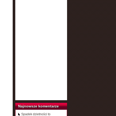
Najnowsze komentarze
Spadek dzietności to