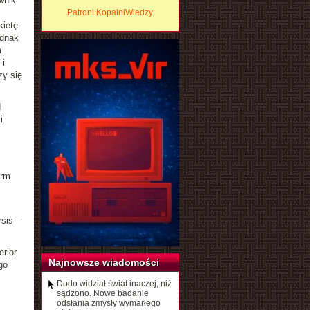
wnik
Patroni KopalniWiedzy
kietę
ednak
m
 i
zy się
d
i
irm
sis –
rior
Najnowsze wiadomości
go
Dodo widział świat inaczej, niż
sądzono. Nowe badanie
odsłania zmysły wymarłego