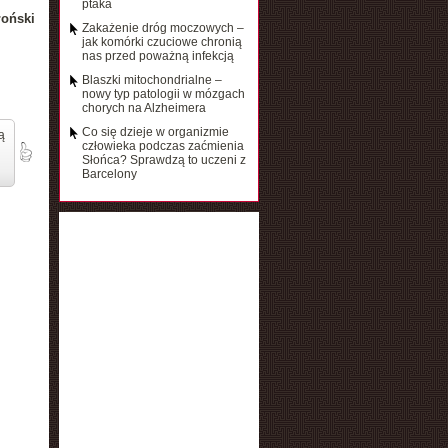
ptaka
łoński
Zakażenie dróg moczowych –
jak komórki czuciowe chronią
nas przed poważną infekcją
Blaszki mitochondrialne –
nowy typ patologii w mózgach
chorych na Alzheimera
Co się dzieje w organizmie
ą
człowieka podczas zaćmienia
Słońca? Sprawdzą to uczeni z
Barcelony