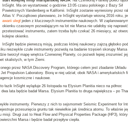
start kolejnej misji marsjańskiej NASA
. Na Czerwoną Planetę poleci lądo
InSight. Ma on wystartować o godzinie 13:05 czasu polskiego z Bazy Sił
Powietrznych Vandenberg w Kalifornii. InSight zostanie wyniesiony przez ra
Atlas V. Początkowo planowano, że InSight wystartuje wiosną 2016 roku, j
awarii uległ
jeden z kluczowych instrumentów naukowych. W zaplanowany
okienku czasowym pozwalającym na lot nie Marsa nie udałoby się naprawić
przetestować instrumentu, zatem trzeba było czekać 26 miesięcy, aż otwor
kolejne okienko.
InSight będzie pierwszą misją, podczas której naukowcy zajrzą głęboko po
ziku niezwykle czułe instrumenty pozwolą na badanie trzęsień skorupy Marsa 
ędzie tworzył mapę wnętrza Czerwonej Planety, co pozwoli lepiej zrozumieć jej
net skalistych, w tym Ziemi.
dzonego przez NASA Discovery Program, którego celem jest zbadanie Układu
Jet Propulsion Laboratory. Biorą w niej udział, obok NASA i amerykańskich f
e agencje kosmiczne i naukowe.
to łazik InSight wyląduje 26 listopada na Elysium Planitia nieco na północ
 dwa lata będzie badał Marsa. Elysium Planitia to druga największa – po Thar
wykłe instrumenty. Pierwszy z nich to sejsmometr Seismic Experiment for Inte
rejestruje przesunięcia gruntu tak niewielkie jak średnica atomu. To właśnie je
tu misji. Drugi zaś to Heat Flow and Physical Properties Package (HP3), który
wierzchni Marsa i będzie badał przepływ ciepła.