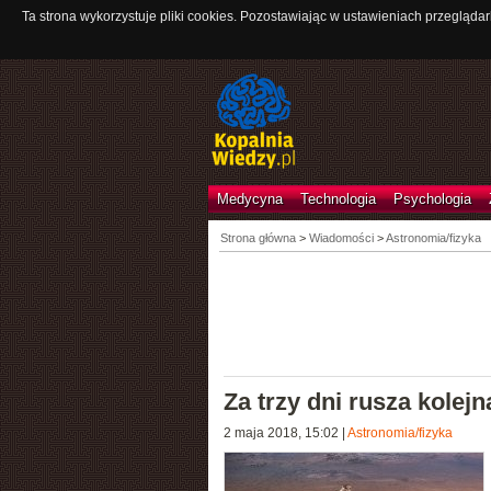
Ta strona wykorzystuje pliki cookies. Pozostawiając w ustawieniach przeglądar
Medycyna
Technologia
Psychologia
Strona główna
>
Wiadomości
>
Astronomia/fizyka
Za trzy dni rusza kolej
2 maja 2018, 15:02
|
Astronomia/fizyka