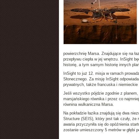
powierzchnię Marsa. Znajdujące się na ła
przepływu ciepła w jej wnętrzu. InSight b
historię, a tym samym historię innych pla
InSight to już 12. misja w ramach prowa
Słonecznego. Za misję InSight odpowiada 
prywatnych, także francuska i niemiecki
Jeśli wszystko pójdzie zgodnie z planem, 
marsjańskiego równika i przez co najmniej
równina wulkaniczna Marsa.
Na pokładzie łazika znajdują się dwa niez
Structure (SEIS), który jest tak czuły, że 
awaria przyczyniła się do opóźnienia star
zostanie umieszczony 5 metrów w głębi po