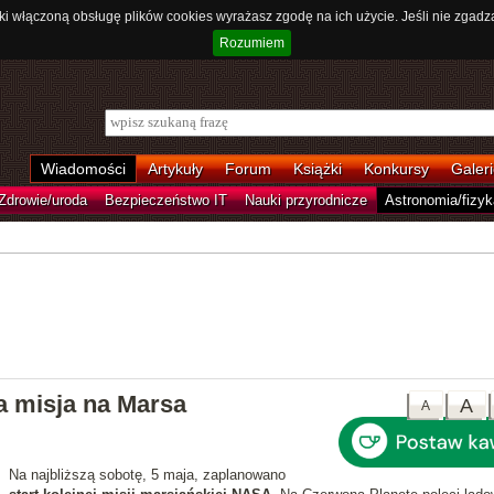
ki włączoną obsługę plików cookies wyrażasz zgodę na ich użycie. Jeśli nie zgadz
Rozumiem
Wiadomości
Artykuły
Forum
Książki
Konkursy
Galeri
Zdrowie/uroda
Bezpieczeństwo IT
Nauki przyrodnicze
Astronomia/fizyk
na misja na Marsa
A
A
Na najbliższą sobotę, 5 maja, zaplanowano