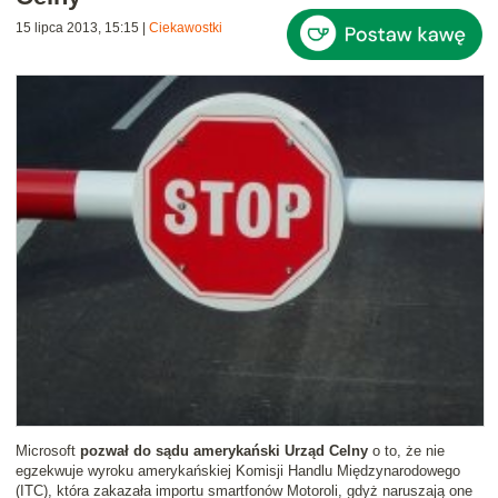
15 lipca 2013, 15:15
|
Ciekawostki
Microsoft
pozwał do sądu amerykański Urząd Celny
o to, że nie
egzekwuje wyroku amerykańskiej Komisji Handlu Międzynarodowego
(ITC), która zakazała importu smartfonów Motoroli, gdyż naruszają one