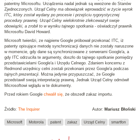
patentny Microsoftu. Urządzenia nadal jednak są wwożone do Stanów
Zjednoczonych.
Urząd Celny ma obowiązek wprowadzić w życie wyrok
ITC, który został wydany po procesie i przejściu rygorystycznej
procedury prawnej. Urząd Celny wielokrotnie zlekceważył swoje
obowiązki, a zrobił to w wyniku tajnego spotkania
- oświadczył prawnik
Microsoftu David Howard.
Microsoft twierdzi, ze najpierw Google próbował przekonać ITC, iż
patenty opisujące metodę synchronizacji danych nie zostały naruszone
w momencie, gdy dane są synchronizowane z serwerami Google'a, a
gdy ITC odrzuciła te argumenty, doszło do tajnego spotkanie pomiędzy
przedstawicielami Google'a i Urzędu Celnego. Zdaniem koncernu z
Redmond urzędnicy celni zostali przekonani przez Google'a podczas
tajnych prezentacji
. Można jedynie przypuszczać, że Google
przedstawił swoją interpretację prawną. Jednak Urząd Celny odmówił
Microsoftowi wglądu w te dokumenty.
Przed rokiem Google
chwalił się,
że obszedł zakaz importu.
Źródło:
The Inquirer
Autor:
Mariusz Błoński
Microsoft
Motorola
patent
zakaz
Urząd Celny
smartfon