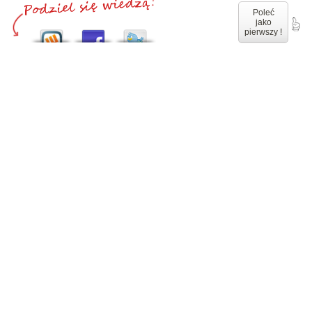
Poleć
jako
pierwszy !