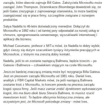
zarządu, które obecnie zajmuje Bill Gates. Założyciela Microsoftu może
zastąpić John Thompson. Dziennikarze
Bloomberga
dowiedzieli się, że
jeśli Gates zrezygnuje z zajmowanego stanowiska, to może bardziej
zaangażować się w prace firmy, szczególnie związane z rozwojem
produktów.
Satya Nadella to 46-letni doświadczony menedżer. Dołączył do
Microsoftu w 1992 roku i od tamtej pory odpowiadał za rozwój usług w
chmurze, oprogramowania serwerowego, wyszukiwarki internetowej i
aplikacji dla biznesu.
Michael Cusumano, profesor z MIT-u mówi, że Nadella to dobry wybór,
gdyż cieszy się dużym szacunkiem tysięcy inżynierów pracujących w
Microsofcie, z którymi ma zresztą dobry kontakt.
Nadella, jeśli to on zostanie następcą Ballmera, będzie trzecim – po
Gatesie i Ballmerze – człowiekiem stojącym na czele Microsoftu.
Jeszcze bardziej znaczącą zmianą może być rezygnacja Billa Gatesa.
Jest on prezesem zarządu Microsoftu od 1981 roku. Daniel Ives,
analityk z FBR Capital Markets mówi, że jeśli następcą Ballmera
zostanie ktoś z Microsoftu, to koncern powoła na prezesa zarządu
kogoś spoza firmy.
Jeśli masz zamiar zrobić dyrektorem wykonawczym
kogoś, kto ma biuro obok biura Steve'a Ballmera, to musisz rzucić
inwestorom kość. To będzie olbrzymia historyczna zmiana, ale
oczywistym jest, że Microsoft potrzebuje zmiany
- mówi Ives.