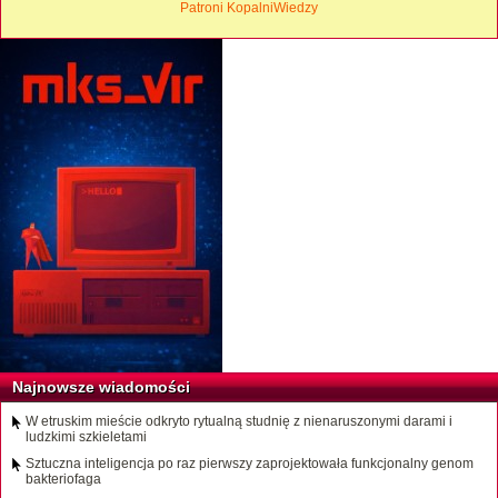
Patroni KopalniWiedzy
Najnowsze wiadomości
W etruskim mieście odkryto rytualną studnię z nienaruszonymi darami i
ludzkimi szkieletami
Sztuczna inteligencja po raz pierwszy zaprojektowała funkcjonalny genom
bakteriofaga