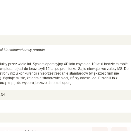
ć i instalować nowy produkt.
kty przez wiele lat. System operacyjny XP łata chyba od 10 lat (i będzie to robić
 wspierane jest do teraz czyli 12 lat po premierze. Są to niewątpliwe zalety M$. Do
trony niż u konkurencji i nieprzestrzeganie standardów (większość firm nie
. Wydaje mi się, że administratorowie sieci, którzy odeszli od IE zrobili to z
ócą mając do wyboru jeszcze chrome i operę.
:34