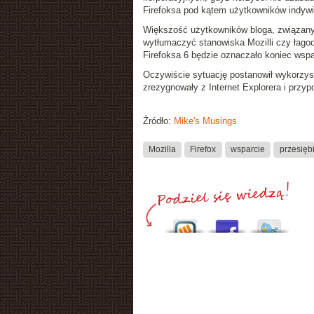
Firefoksa pod kątem użytkowników indywi
Większość użytkowników bloga, związanyc
wytłumaczyć stanowiska Mozilli czy łagodz
Firefoksa 6 będzie oznaczało koniec wsparc
Oczywiście sytuację postanowił wykorzysta
zrezygnowały z Internet Explorera i przypom
Źródło:
Mike's Musings
Mozilla
Firefox
wsparcie
przesięb