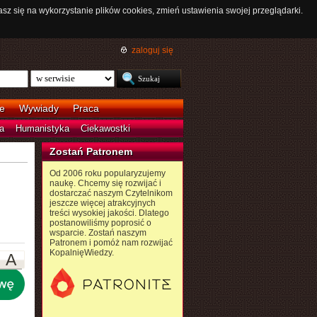
asz się na wykorzystanie plików cookies, zmień ustawienia swojej przeglądarki.
zaloguj się
e
Wywiady
Praca
a
Humanistyka
Ciekawostki
Zostań Patronem
Od 2006 roku popularyzujemy
naukę. Chcemy się rozwijać i
dostarczać naszym Czytelnikom
jeszcze więcej atrakcyjnych
treści wysokiej jakości. Dlatego
postanowiliśmy poprosić o
wsparcie. Zostań naszym
Patronem i pomóż nam rozwijać
KopalnięWiedzy.
A