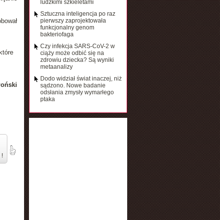
ludzkimi szkieletami
Sztuczna inteligencja po raz
óbował
pierwszy zaprojektowała
funkcjonalny genom
bakteriofaga
Czy infekcja SARS-CoV-2 w
które
ciąży może odbić się na
zdrowiu dziecka? Są wyniki
metaanalizy
Dodo widział świat inaczej, niż
łoński
sądzono. Nowe badanie
odsłania zmysły wymarłego
ptaka
 !