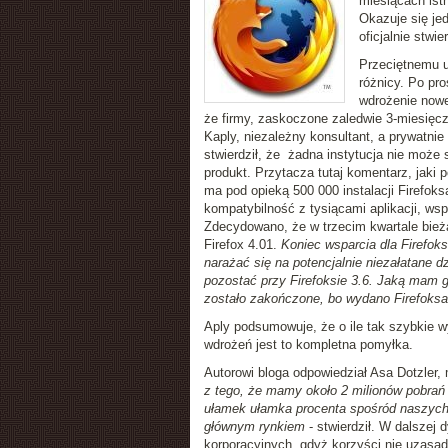
miesiącach ist
Okazuje się je
oficjalnie stwi
Przeciętnemu u
różnicy. Po pro
wdrożenie nowe
że firmy, zaskoczone zaledwie 3-miesięcz
Kaply, niezależny konsultant, a prywatnie
stwierdził, że żadna instytucja nie może 
produkt. Przytacza tutaj komentarz, jaki
ma pod opieką 500 000 instalacji Firefoks
kompatybilność z tysiącami aplikacji, ws
Zdecydowano, że w trzecim kwartale bie
Firefox 4.01.
Koniec wsparcia dla Firefoks
narażać się na potencjalnie niezałatane d
pozostać przy Firefoksie 3.6. Jaką mam g
zostało zakończone, bo wydano Firefoksa
Aply podsumowuje, że o ile tak szybkie w
wdrożeń jest to kompletna pomyłka.
Autorowi bloga odpowiedział Asa Dotzler,
z tego, że mamy około 2 milionów pobrań F
ułamek ułamka procenta spośród naszych 
głównym rynkiem
- stwierdził. W dalszej
korporacyjnych, gdyż korzyści nie uzasad