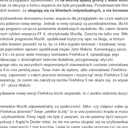
nienia przeglądarki spowodowało, że
na Mozillę spadły gromy z wielu stron
dnak że decyzja o końcu wsparcia nie była przypadkowa. Przedstawiciele fir
erdzili bowiem, że
skupiają się na klientach indywidualnych, a nie biznes
żytkownikowi domowemu koniec wsparcia dla przeglądarki nie czyni większe
stu pobierze nową wersję. Jednak w innej sytuacji są przedsiębiorstwa, dla k
go programu oznacza poniesienie dodatkowych wydatków. Nic zatem dziwne
nym cyklem wsparcia FF 4, skrytykowały Mozillę. Zresztą nie tylko one. Mik
 miłośnik programów Mozilli, opublikował krytyczny wpis na blogu, w którym
sobie bowiem pozwolić na to, by co kilka tygodni testować i instalować nowy
 pod poprzednim wpisem opublikował niejaki John Walicki. Komentujący pisze,
a 3.6 i że przez wiele miesięcy testowano Firefoksa 4, sprawdzając jego
półpracując z dziesiątkami twórców dodatków, przygotowując wtyczki.
żącego roku na wszystkich wspomnianych stanowiskach zostanie zainstalowa
a 4 to cios poniżej pasa. Teraz mam do wyboru, albo zainstalować Firefoksa 
ziury, zapomnieć o całym procesie testowym i rozpocząć testy Firefoksa 5 lub
warancję, że zanim nie zakończę testów Firefoksa 5 nie okaże się, że wspar
 6?
- pisze Walicki.
ydawanie nowej wersji Firefoksa brzmi wspaniale, to z punktu widzenia duży
 menedżer Mozilli odpowiedzialny za społeczność.
Mike, czy zdajesz sobie s
irefoksa dziennie? Twoje „wielkie liczby" to w rzeczywistości kropla w morz
użytkowników. Firmy nigdy nie były (i uważam, że nie powinny być) naszym
 dyskusji z Kaply'm Dosler mówi, że nie ma sensu skupiać się na użytkownika
niają związanych z tym kosztów. Lepiej te same zasoby przeznaczyć na rozw