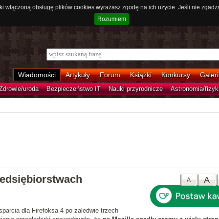
ki włączoną obsługę plików cookies wyrażasz zgodę na ich użycie. Jeśli nie zgadz
Rozumiem
Wiadomości
Artykuły
Forum
Książki
Konkursy
Galeri
Zdrowie/uroda
Bezpieczeństwo IT
Nauki przyrodnicze
Astronomia/fizyk
rzedsiębiorstwach
A
A
parcia dla Firefoksa 4 po zaledwie trzech