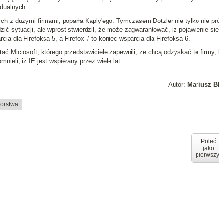
dualnych.
h z dużymi firmami, poparła Kaply'ego. Tymczasem Dotzler nie tylko nie pr
ić sytuacji, ale wprost stwierdził, że może zagwarantować, iż pojawienie się
ia dla Firefoksa 5, a Firefox 7 to koniec wsparcia dla Firefoksa 6.
ć Microsoft, którego przedstawiciele zapewnili, że chcą odzyskać te firmy, 
nieli, iż IE jest wspierany przez wiele lat.
Autor:
Mariusz B
iorstwa
Poleć
jako
pierwszy