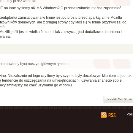
odukty przez wiele lat
ji IE na inne systemy niż MS Windows? O przenaszalności można zapomnieć.
zeglądarka zainstalowana w firmie jest po prostu przeglądarką, a nie Mozilla
ytkowników domowych, ale z drugiej strony gdy ktoś się w firmie przyzwyczai do
ać.
zilli, jeśli jest to wielka firma to i tak zazwyczaj jest dodatkowo chroniona i
wania.
e nie powinny być) naszym głównym rynkiem
jne. Niezależnie od tego czy firmy były czy nie były docelowym klientem to jednak
ą tendencję do oszczędzania na umiejętnosciach i używania znanego sobie
racy zmniejszy się chęć używania go w domu.
dodaj komentar
Pol