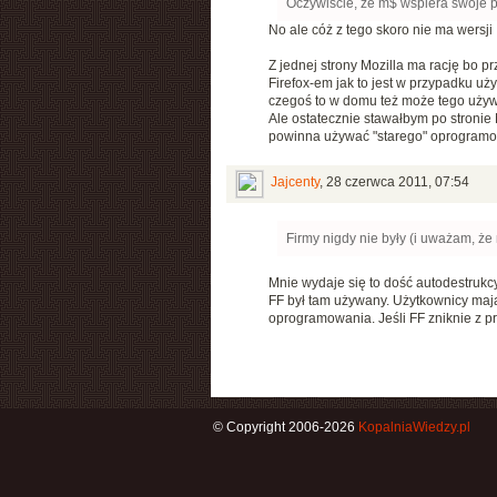
Oczywiście, że m$ wspiera swoje pr
No ale cóż z tego skoro nie ma wers
Z jednej strony Mozilla ma rację bo pr
Firefox-em jak to jest w przypadku uż
czegoś to w domu też może tego używ
Ale ostatecznie stawałbym po stronie Mo
powinna używać "starego" oprogramo
Jajcenty
,
28 czerwca 2011, 07:54
Firmy nigdy nie były (i uważam, ż
Mnie wydaje się to dość autodestrukcy
FF był tam używany. Użytkownicy maj
oprogramowania. Jeśli FF zniknie z p
© Copyright 2006-2026
KopalniaWiedzy.pl