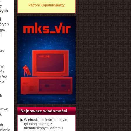
.
my
Patroni KopalniWiedzy
owych
.
j
tórych
go,
e
 że
ny
4 i
 też
cie
ch
prawę
Najnowsze wiadomości
u,
W etruskim mieście odkryto
rytualną studnię z
ch
nienaruszonymi darami i
ijanie