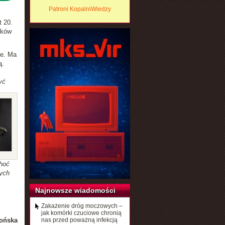
Patroni KopalniWiedzy
t 20.
dków
ie. Ma
ą.
yć
choć
wych
Najnowsze wiadomości
Zakażenie dróg moczowych –
jak komórki czuciowe chronią
ońska
nas przed poważną infekcją