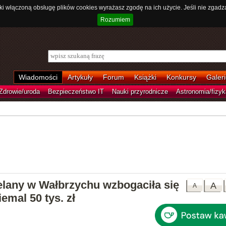
ki włączoną obsługę plików cookies wyrażasz zgodę na ich użycie. Jeśli nie zgadz
Rozumiem
Wiadomości
Artykuły
Forum
Książki
Konkursy
Galeri
Zdrowie/uroda
Bezpieczeństwo IT
Nauki przyrodnicze
Astronomia/fizyk
lany w Wałbrzychu wzbogaciła się
A
A
emal 50 tys. zł