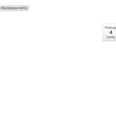
a Muzykująca dama
Polecaj
4
osoby