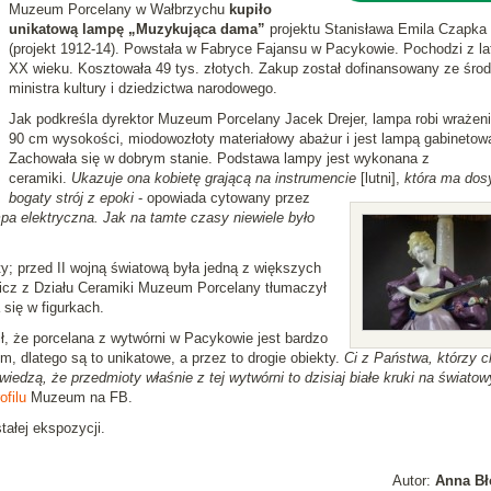
Muzeum Porcelany w Wałbrzychu
kupiło
unikatową lampę „Muzykująca dama”
projektu Stanisława Emila Czapka
(projekt 1912-14). Powstała w Fabryce Fajansu w Pacykowie. Pochodzi z la
XX wieku. Kosztowała 49 tys. złotych. Zakup został dofinansowany ze śro
ministra kultury i dziedzictwa narodowego.
Jak podkreśla dyrektor Muzeum Porcelany Jacek Drejer, lampa robi wrażen
90 cm wysokości, miodowozłoty materiałowy abażur i jest lampą gabinetow
Zachowała się w dobrym stanie. Podstawa lampy jest wykonana z
ceramiki.
Ukazuje ona kobietę grającą na instrumencie
[lutni],
która ma dos
bogaty strój z epoki
- opowiada cytowany przez
mpa elektryczna. Jak na tamte czasy niewiele było
; przed II wojną światową była jedną z większych
icz z Działu Ceramiki Muzeum Porcelany tłumaczył
się w figurkach.
, że porcelana z wytwórni w Pacykowie jest bardzo
, dlatego są to unikatowe, a przez to drogie obiekty.
Ci z Państwa, którzy 
wiedzą, że przedmioty właśnie z tej wytwórni to dzisiaj białe kruki na świato
ofilu
Muzeum na FB.
ałej ekspozycji.
Autor:
Anna Bł