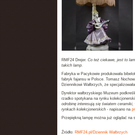
RMF24 Drejer.
Co też ciekawe, jest to la
takich lamp
.
Fabryka w Pacykowie produkowała bibeloty
fabryk fajansu w Polsce. Tomasz Nochow
Dziennikowi Wałbrzych, że specjalizowała 
Dyrektor wałbrzyskiego Muzeum podkreślił
rzadko spotykana na rynku kolekcjonerskim
odrobinę interesują się światem ceramiki, 
rynkach kolekcjonerskich
- napisano na
pr
Przepiękną lampę można już oglądać na st
Źródło:
RMF24.pl/Dziennik Wałbrzych