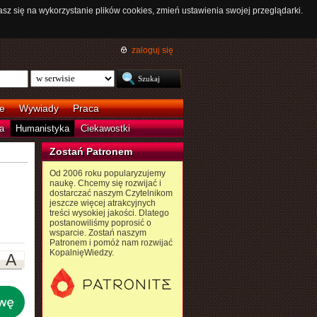
asz się na wykorzystanie plików cookies, zmień ustawienia swojej przeglądarki.
zaloguj się
e
Wywiady
Praca
a
Humanistyka
Ciekawostki
Zostań Patronem
Od 2006 roku popularyzujemy
naukę. Chcemy się rozwijać i
dostarczać naszym Czytelnikom
jeszcze więcej atrakcyjnych
treści wysokiej jakości. Dlatego
postanowiliśmy poprosić o
wsparcie. Zostań naszym
Patronem i pomóż nam rozwijać
KopalnięWiedzy.
A