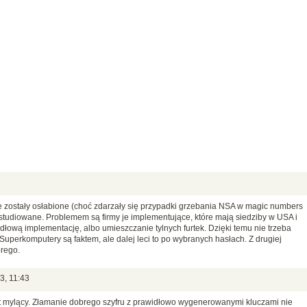
e zostały osłabione (choć zdarzały się przypadki grzebania NSA w magic numbers
studiowane. Problemem są firmy je implementujące, które mają siedziby w USA i
dłową implementację, albo umieszczanie tylnych furtek. Dzięki temu nie trzeba
Superkomputery są faktem, ale dalej leci to po wybranych hasłach. Z drugiej
brego.
3, 11:43
jest mylący. Złamanie dobrego szyfru z prawidłowo wygenerowanymi kluczami nie