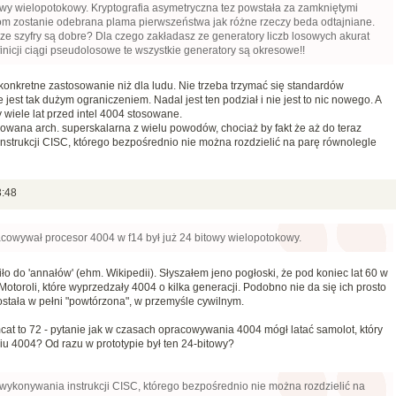
towy wielopotokowy. Kryptografia asymetryczna tez powstała za zamkniętymi
om zostanie odebrana plama pierwszeństwa jak różne rzeczy beda odtajniane.
ze szyfry są dobre? Dla czego zakładasz ze generatory liczb losowych akurat
definicji ciągi pseudolosowe te wszystkie generatory są okresowe!!
onkretne zastosowanie niż dla ludu. Nie trzeba trzymać się standardów
jest tak dużym ograniczeniem. Nadal jest ten podział i nie jest to nic nowego. A
 wiele lat przed intel 4004 stosowane.
osowana arch. superskalarna z wielu powodów, chociaż by fakt że aż do teraz
strukcji CISC, którego bezpośrednio nie można rozdzielić na parę równolegle
3:48
racowywał procesor 4004 w f14 był już 24 bitowy wielopotokowy.
iło do 'annałów' (ehm. Wikipedii). Słyszałem jeno pogłoski, że pod koniec lat 60 w
Motoroli, które wyprzedzały 4004 o kilka generacji. Podobno nie da się ich prosto
stała w pełni "powtórzona", w przemyśle cywilnym.
omcat to 72 - pytanie jak w czasach opracowywania 4004 mógł latać samolot, który
u 4004? Od razu w prototypie był ten 24-bitowy?
 wykonywania instrukcji CISC, którego bezpośrednio nie można rozdzielić na