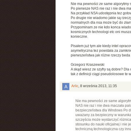
Nie ma pewności ze same algorytmy s
Po pierwsze NAS nie raz i nie dwa ma
Na przykład NSA udostępnia tez goto
Po drugie nie wiadomo jakie są rzec
normalnych dla nsa może być do złama
Przypominam ze nie kdo konca wiadomo 
kosmicznych technologi etc oni muszą
konieczne.
Pisałem już tym ale kiedy intel oprac
asymetryczna tez powstała za zamkni
pierwszeństwa jak różne rzeczy beda 
Grzegorz Kraszewski
A skąd wiesz ze szyfry są dobre? Dla 
tak z definicji ciągi pseudolosowe te 
Arlic
,
8 września 2013, 11:35
Nie ma pewności ze same algorytm
NAS nie raz i nie dwa maczała pal
bezpieczeństwa dla Windows Po dr
uważany za bezpieczny w warunkac
szczęścia może wystarczyć różnica
stosunku do nauki oficjalnej i nie
techniczną technologiczna czy inną