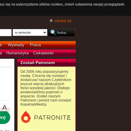
asz się na wykorzystanie plików cookies, zmień ustawienia swojej przeglądarki.
zaloguj się
e
Wywiady
Praca
a
Humanistyka
Ciekawostki
Zostań Patronem
Od 2006 roku popularyzujemy
naukę. Chcemy się rozwijać i
dostarczać naszym Czytelnikom
jeszcze więcej atrakcyjnych
treści wysokiej jakości. Dlatego
postanowiliśmy poprosić o
wsparcie. Zostań naszym
Patronem i pomóż nam rozwijać
KopalnięWiedzy.
A