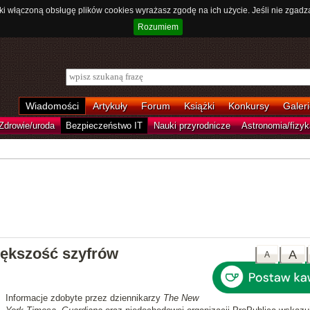
ki włączoną obsługę plików cookies wyrażasz zgodę na ich użycie. Jeśli nie zgadz
Rozumiem
Wiadomości
Artykuły
Forum
Książki
Konkursy
Galeri
Zdrowie/uroda
Bezpieczeństwo IT
Nauki przyrodnicze
Astronomia/fizyk
ększość szyfrów
A
A
Informacje zdobyte przez dziennikarzy
The New