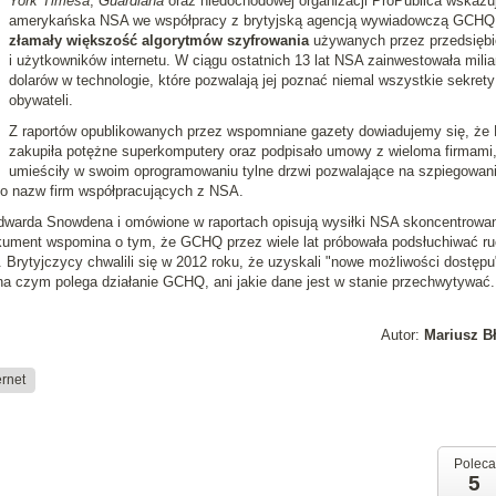
York Timesa
,
Guardiana
oraz niedochodowej organizacji ProPublica wskazuj
amerykańska NSA we współpracy z brytyjską agencją wywiadowczą GCHQ
złamały większość algorytmów szyfrowania
używanych przez przedsiębi
i użytkowników internetu. W ciągu ostatnich 13 lat NSA zainwestowała milia
dolarów w technologie, które pozwalają jej poznać niemal wszystkie sekrety
obywateli.
Z raportów opublikowanych przez wspomniane gazety dowiadujemy się, że
zakupiła potężne superkomputery oraz podpisało umowy z wieloma firmami,
umieściły w swoim oprogramowaniu tylne drzwi pozwalające na szpiegowan
no nazw firm współpracujących z NSA.
warda Snowdena i omówione w raportach opisują wysiłki NSA skoncentrowa
kument wspomina o tym, że GCHQ przez wiele lat próbowała podsłuchiwać ru
 Brytyjczycy chwalili się w 2012 roku, że uzyskali "nowe możliwości dostępu
na czym polega działanie GCHQ, ani jakie dane jest w stanie przechwytywać.
Autor:
Mariusz B
ernet
Poleca
5