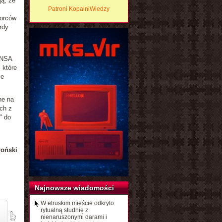
ą, że
Patroni KopalniWiedzy
orców
rdy
 NSA
 które
ie
ne na
ch z
" do
łoński
Najnowsze wiadomości
W etruskim mieście odkryto
rytualną studnię z
nienaruszonymi darami i