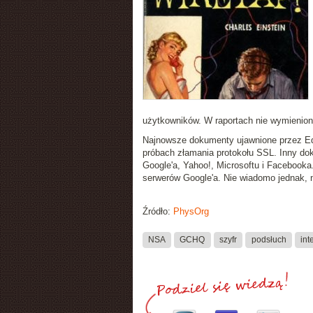
użytkowników. W raportach nie wymienio
Najnowsze dokumenty ujawnione przez Ed
próbach złamania protokołu SSL. Inny do
Google'a, Yahoo!, Microsoftu i Facebooka.
serwerów Google'a. Nie wiadomo jednak, 
Źródło:
PhysOrg
NSA
GCHQ
szyfr
podsłuch
int