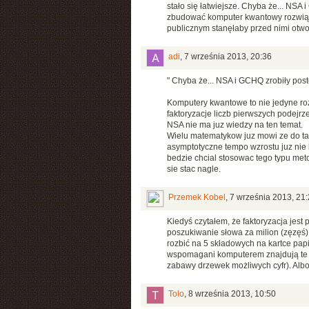
stało się łatwiejsze. Chyba że... NS
zbudować komputer kwantowy rozwiązuj
publicznym stanęłaby przed nimi otw
adi
,
7 września 2013, 20:36
" Chyba że... NSA i GCHQ zrobiły pos
Komputery kwantowe to nie jedyne roz
faktoryzacje liczb pierwszych podejr
NSA nie ma juz wiedzy na ten temat.
Wielu matematykow juz mowi ze do tak
asymptotyczne tempo wzrostu juz nie 
bedzie chcial stosowac tego typu met
sie stac nagle.
Przemek Kobel
,
7 września 2013, 21:
Kiedyś czytałem, że faktoryzacja jest
poszukiwanie słowa za milion (zęzęś)
rozbić na 5 składowych na kartce papi
wspomagani komputerem znajdują te kl
zabawy drzewek możliwych cyfr). Albo
Tolo
,
8 września 2013, 10:50