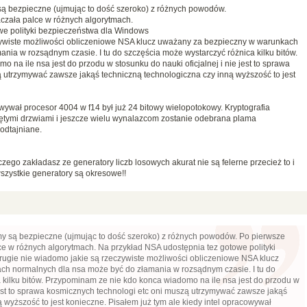
ą bezpieczne (ujmując to dość szeroko) z różnych powodów.
czała palce w różnych algorytmach.
we polityki bezpieczeństwa dla Windows
zywiste możliwości obliczeniowe NSA klucz uważany za bezpieczny w warunkach
nia w rozsądnym czasie. I tu do szczęścia może wystarczyć różnica kilku bitów.
na ile nsa jest do przodu w stosunku do nauki oficjalnej i nie jest to sprawa
 utrzymywać zawsze jakąś techniczną technologiczna czy inną wyższość to jest
owywał procesor 4004 w f14 był już 24 bitowy wielopotokowy. Kryptografia
ętymi drzwiami i jeszcze wielu wynalazcom zostanie odebrana plama
odtajniane.
czego zakładasz ze generatory liczb losowych akurat nie są felerne przecież to i
wszystkie generatory są okresowe!!
y są bezpieczne (ujmując to dość szeroko) z różnych powodów. Po pierwsze
ce w różnych algorytmach. Na przykład NSA udostępnia tez gotowe polityki
ugie nie wiadomo jakie są rzeczywiste możliwości obliczeniowe NSA klucz
h normalnych dla nsa może być do złamania w rozsądnym czasie. I tu do
 kilku bitów. Przypominam ze nie kdo konca wiadomo na ile nsa jest do przodu w
 jest to sprawa kosmicznych technologi etc oni muszą utrzymywać zawsze jakąś
 wyższość to jest konieczne. Pisałem już tym ale kiedy intel opracowywał