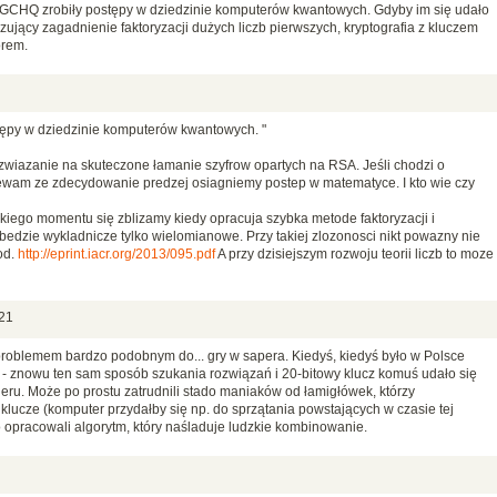
A i GCHQ zrobiły postępy w dziedzinie komputerów kwantowych. Gdyby im się udało
ący zagadnienie faktoryzacji dużych liczb pierwszych, kryptografia z kluczem
orem.
tępy w dziedzinie komputerów kwantowych. "
wiazanie na skuteczone łamanie szyfrow opartych na RSA. Jeśli chodzi o
zewam ze zdecydowanie predzej osiagniemy postep w matematyce. I kto wie czy
iego momentu się zblizamy kiedy opracuja szybka metode faktoryzacji i
bedzie wykladnicze tylko wielomianowe. Przy takiej zlozonosci nikt powazny nie
od.
http://eprint.iacr.org/2013/095.pdf
A przy dzisiejszym rozwoju teorii liczb to moze
21
 problemem bardzo podobnym do... gry w sapera. Kiedyś, kiedyś było w Polsce
 - znowu ten sam sposób szukania rozwiązań i 20-bitowy klucz komuś udało się
eru. Może po prostu zatrudnili stado maniaków od łamigłówek, którzy
ucze (komputer przydałby się np. do sprzątania powstających w czasie tej
 opracowali algorytm, który naśladuje ludzkie kombinowanie.