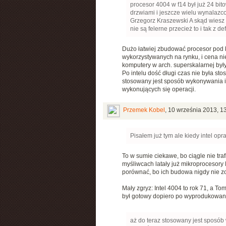
procesor 4004 w f14 był już 24 bi
drzwiami i jeszcze wielu wynalazc
Grzegorz Kraszewski A skąd wiesz 
nie są felerne przecież to i tak z 
Dużo łatwiej zbudować procesor pod k
wykorzystywanych na rynku, i cena nie 
komputery w arch. superskalarnej były
Po intelu dość długi czas nie była st
stosowany jest sposób wykonywania in
wykonujących się operacji.
Przemek Kobel
,
10 września 2013, 1
Pisałem już tym ale kiedy intel op
To w sumie ciekawe, bo ciągle nie traf
myśliwcach latały już mikroprocesory 
porównać, bo ich budowa nigdy nie zo
Mały zgryz: Intel 4004 to rok 71, a T
był gotowy dopiero po wyprodukowani
aż do teraz stosowany jest sposób