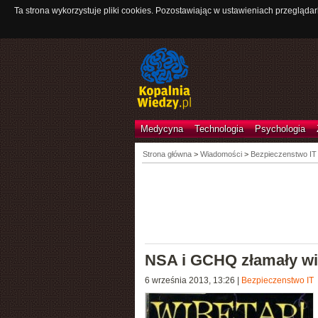
Ta strona wykorzystuje pliki cookies. Pozostawiając w ustawieniach przeglądar
Medycyna
Technologia
Psychologia
Strona główna
>
Wiadomości
>
Bezpieczenstwo IT
NSA i GCHQ złamały wi
6 września 2013, 13:26
|
Bezpieczenstwo IT