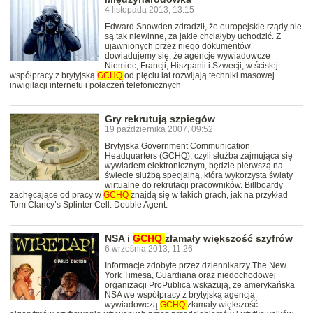
4 listopada 2013, 13:15
Edward Snowden zdradził, że europejskie rządy nie
są tak niewinne, za jakie chciałyby uchodzić. Z
ujawnionych przez niego dokumentów
dowiadujemy się, że agencje wywiadowcze
Niemiec, Francji, Hiszpanii i Szwecji, w ścisłej
współpracy z brytyjską
GCHQ
od pięciu lat rozwijają techniki masowej
inwigilacji internetu i połaczeń telefonicznych
Gry rekrutują szpiegów
19 października 2007, 09:52
Brytyjska Government Communication
Headquarters (GCHQ), czyli służba zajmująca się
wywiadem elektronicznym, będzie pierwszą na
świecie służbą specjalną, która wykorzysta światy
wirtualne do rekrutacji pracowników. Billboardy
zachęcające od pracy w
GCHQ
znajdą się w takich grach, jak na przykład
Tom Clancy’s Splinter Cell: Double Agent.
NSA i
GCHQ
złamały większość szyfrów
6 września 2013, 11:26
Informacje zdobyte przez dziennikarzy The New
York Timesa, Guardiana oraz niedochodowej
organizacji ProPublica wskazują, że amerykańska
NSA we współpracy z brytyjską agencją
wywiadowczą
GCHQ
złamały większość