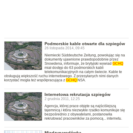
Podmorskie kable otwarte dla szpiegów
26 listopada 2014, 09:45
Niemiecki Süddeutsche Zeitung, powołując się na
dokumenty ujawnione prawdopodobnie przez
Snowdena, informuje, że brytyjski wywiad
GCHQ
miał dostęp do 63 podmorskich kabli
telekomunikacyjnych na całym świecie. Kable te
obsługują większość ruchu internetowego. Z przesyłanych nimi danych
korzystać mogła też współpracująca z
GCHQ
NSA.
Internetowa rekrutacja szpiegów
2 grudnia 2011, 12:25
Agencja, której prace objęte są najściślejszą
tajemnicą i która niezwykle rzadko komunikuje się
bezpośrednio z obywatelami, postanowiła
rekrutować pracowników za pomocą... internetu.
Międzynarodówka