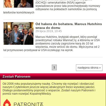
(GCHQ) i amerykańskie (NSA) agencje
wywiadowcze przez lata przechwytywały rozmowy
odbywane na pokładach samolotów za pomocą
telefonów komórkowych
Od hakera do bohatera. Marcus Hutchins
wraca do domu
29 lipca 2019, 10:45
Marcus Hutchins, brytyjski ekspert, który pomógł
powstrzymać robaka WannaCry, a któremu w USA
postawiono zarzuty zagrożone karą do 10 lat
więzienia, może wrócić do domu. Mężczyzna od 2
lat przymusowo przebywał w USA oczekując na wyrok.
1
następna strona »
Zostań Patronem
Od 2006 roku popularyzujemy naukę. Chcemy się rozwijać i dostarczać
naszym Czytelnikom jeszcze więcej atrakcyjnych treści wysokiej jakości.
Dlatego postanowiliśmy poprosić o wsparcie. Zostań naszym Patronem i
pomóż nam rozwijać KopalnięWiedzy.