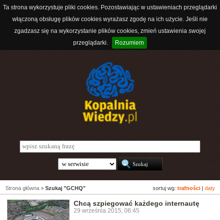
Ta strona wykorzystuje pliki cookies. Pozostawiając w ustawieniach przeglądarki
włączoną obsługę plików cookies wyrażasz zgodę na ich użycie. Jeśli nie
zgadzasz się na wykorzystanie plików cookies, zmień ustawienia swojej
przeglądarki.
Rozumiem
Strona główna
>
Szukaj "GCHQ"
sortuj wg:
trafności
|
daty
Chcą szpiegować każdego internautę
29 września 2015, 06:45