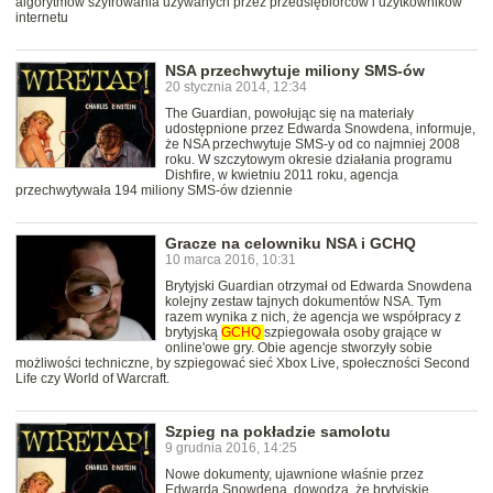
algorytmów szyfrowania używanych przez przedsiębiorców i użytkowników
internetu
NSA przechwytuje miliony SMS-ów
20 stycznia 2014, 12:34
The Guardian, powołując się na materiały
udostępnione przez Edwarda Snowdena, informuje,
że NSA przechwytuje SMS-y od co najmniej 2008
roku. W szczytowym okresie działania programu
Dishfire, w kwietniu 2011 roku, agencja
przechwytywała 194 miliony SMS-ów dziennie
Gracze na celowniku NSA i GCHQ
10 marca 2016, 10:31
Brytyjski Guardian otrzymał od Edwarda Snowdena
kolejny zestaw tajnych dokumentów NSA. Tym
razem wynika z nich, że agencja we współpracy z
brytyjską
GCHQ
szpiegowała osoby grające w
online'owe gry. Obie agencje stworzyły sobie
możliwości techniczne, by szpiegować sieć Xbox Live, społeczności Second
Life czy World of Warcraft.
Szpieg na pokładzie samolotu
9 grudnia 2016, 14:25
Nowe dokumenty, ujawnione właśnie przez
Edwarda Snowdena, dowodzą, że brytyjskie