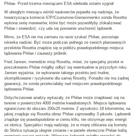
Philae. Przed trzema miesiącami ESA odebrała ostatni sygnał
W ubiegłym miesiącu wśród naukowców pojawiła się nadzieja, że
towarzysząca komecie 67P/Czuriumow-Gierasimienko sonda Rosetta
wykona serię manewrów, które być może pozwoliłyby zlokalizować
Philae i stwierdzić, czy uda się ponownie uruchomić lądownik.
Mimo, że ESA nie ma zamiaru na razie szukać Philae, pozostaje
iskierka nadziei. Być może podczas jednego ze swoich planowanych
przelotów Rosetta znajdzie się w pobliżu prawdopodobnego miejsca
lądowania Philae i zauważy próbnik.
Fred Jansen, menedżer misji Rosetta, mówi, że specjalny przelot w
poszukiwaniu Philae mógłby odbyć się ewentualnie w przyszłym roku.
Jansen wyjaśnia, że wykonanie takiego przelotu jest trudne,
skomplikowane i ryzykowne dla samej Rosetty. Ponadto nie ma żadnej
gwarancji, że sonda przeleciałaby nad miejscem prawdopodobnego
lądowania Philae.
Dotychczasowe analizy wykazały, że Philae może znajdować się na
terenie o powierzchni 4000 metrów kwadratowych. Miejsce lądowania
ograniczono do obszaru 200x20 metrów. Z wysokości 18 kilometrów, na
jakiej znajduje się Rosetta obraz Philae zajmowałby 3 piksele. Lądownik
znajduje się prawdopodobnie w cieniu klifu, nie otrzymuje więc energii
ze słońca. Specjaliści mają nadzieję, że w miarę zbliżania się komety
do Słońca sytuacja ulegnie zmianie i w panele słoneczne Philae trafią
promienie naszej gwiazdy. Wówczas lądownik mógłby przesłać do