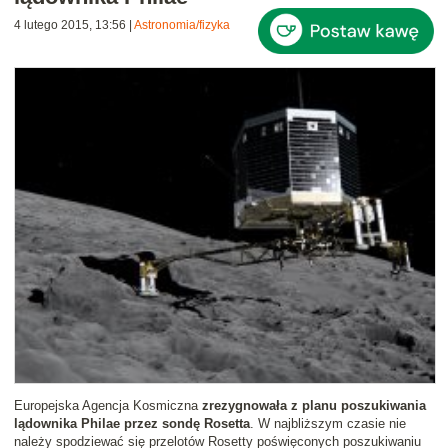
4 lutego 2015, 13:56
|
Astronomia/fizyka
Europejska Agencja Kosmiczna
zrezygnowała z planu poszukiwania
lądownika Philae przez sondę Rosetta
. W najbliższym czasie nie
należy spodziewać się przelotów Rosetty poświęconych poszukiwaniu