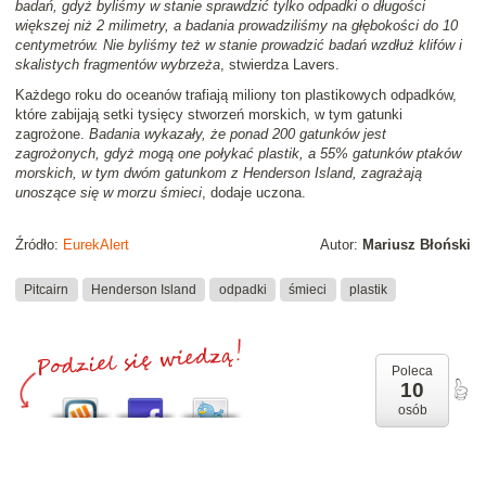
badań, gdyż byliśmy w stanie sprawdzić tylko odpadki o długości
większej niż 2 milimetry, a badania prowadziliśmy na głębokości do 10
centymetrów. Nie byliśmy też w stanie prowadzić badań wzdłuż klifów i
skalistych fragmentów wybrzeża
, stwierdza Lavers.
Każdego roku do oceanów trafiają miliony ton plastikowych odpadków,
które zabijają setki tysięcy stworzeń morskich, w tym gatunki
zagrożone.
Badania wykazały, że ponad 200 gatunków jest
zagrożonych, gdyż mogą one połykać plastik, a 55% gatunków ptaków
morskich, w tym dwóm gatunkom z Henderson Island, zagrażają
unoszące się w morzu śmieci
, dodaje uczona.
Źródło:
EurekAlert
Autor:
Mariusz Błoński
Pitcairn
Henderson Island
odpadki
śmieci
plastik
Poleca
10
osób