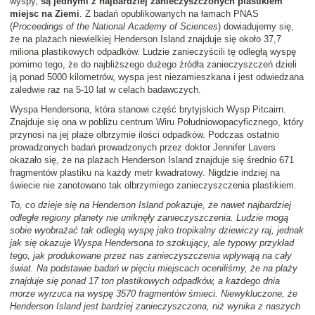
wyspy,
są jednymi z najbardziej zanieczyszczonych plastikiem
miejsc na Ziemi
. Z badań opublikowanych na łamach PNAS
(
Proceedings of the National Academy of Sciences
) dowiadujemy się,
że na plażach niewielkiej Henderson Island znajduje się około 37,7
miliona plastikowych odpadków. Ludzie zanieczyścili tę odległą wyspę
pomimo tego, że do najbliższego dużego źródła zanieczyszczeń dzieli
ją ponad 5000 kilometrów, wyspa jest niezamieszkana i jest odwiedzana
zaledwie raz na 5-10 lat w celach badawczych.
Wyspa Hendersona, która stanowi część brytyjskich Wysp Pitcairn.
Znajduje się ona w pobliżu centrum Wiru Południowopacyficznego, który
przynosi na jej plaże olbrzymie ilości odpadków. Podczas ostatnio
prowadzonych badań prowadzonych przez doktor Jennifer Lavers
okazało się, że na plażach Henderson Island znajduje się średnio 671
fragmentów plastiku na każdy metr kwadratowy. Nigdzie indziej na
świecie nie zanotowano tak olbrzymiego zanieczyszczenia plastikiem.
To, co dzieje się na Henderson Island pokazuje, że nawet najbardziej
odległe regiony planety nie uniknęły zanieczyszczenia. Ludzie mogą
sobie wyobrażać tak odległą wyspę jako tropikalny dziewiczy raj, jednak
jak się okazuje Wyspa Hendersona to szokujący, ale typowy przykład
tego, jak produkowane przez nas zanieczyszczenia wpływają na cały
świat. Na podstawie badań w pięciu miejscach oceniliśmy, że na plaży
znajduje się ponad 17 ton plastikowych odpadków, a każdego dnia
morze wyrzuca na wyspę 3570 fragmentów śmieci. Niewykluczone, że
Henderson Island jest bardziej zanieczyszczona, niż wynika z naszych