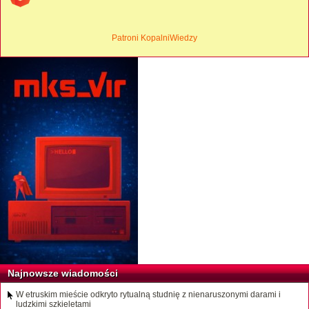
Patroni KopalniWiedzy
Najnowsze wiadomości
W etruskim mieście odkryto rytualną studnię z nienaruszonymi darami i
ludzkimi szkieletami