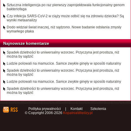
Sztuczna inteligencja po raz pierwszy zaprojektowała funkcjonalny genom
bakteriofaga
Czy infekcja SARS-CoV-2 w ciąży może odbić się na zdrowiu dziecka? Są
wyniki metaanalizy
Dodo widział świat inaczej, niż sądzono. Nowe badanie odsłania zmysły
wymarłego ptaka
Najnowsze komentarze
Spadek dzietności to uniwersalny wzorzec. Przyczyna jest prostsza, niż
można by sądzić
Ludzie polowali na mamucice. Samce zwykle ginęły w sposób naturalny
Spadek dzietności to uniwersalny wzorzec. Przyczyna jest prostsza, niż
można by sądzić
Ludzie polowali na mamucice. Samce zwykle ginęły w sposób naturalny
Spadek dzietności to uniwersalny wzorzec. Przyczyna jest prostsza, niż
można by sądzić
Polityka prywatności
|
Kontakt
Szkolenia
© Copyright 2006-2026
KopalniaWiedzy.pl