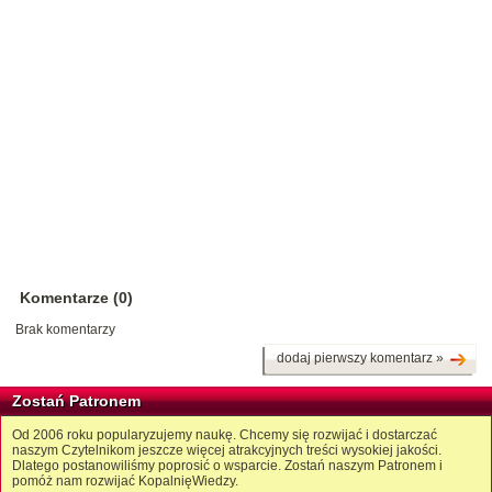
Komentarze (0)
Brak komentarzy
dodaj pierwszy komentarz »
Zostań Patronem
Od 2006 roku popularyzujemy naukę. Chcemy się rozwijać i dostarczać
naszym Czytelnikom jeszcze więcej atrakcyjnych treści wysokiej jakości.
Dlatego postanowiliśmy poprosić o wsparcie. Zostań naszym Patronem i
pomóż nam rozwijać KopalnięWiedzy.