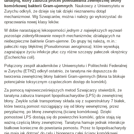
tanatyną, który zaburza proces powstawania zewnętrznej błony
komórkowej bakterii Gram-ujemnych
. Naukowcy z Uniwersytetu w
Zurychu odkryli, że dzieje się tak dzięki nieznanemu dotąd
mechanizmowi. Wg Szwajcarów, można i należy go wykorzystać do
opracowania nowej klasy leków.
W dobie narastającej lekooporności
jednym z największych wyzwań
pozostaje zidentyfikowanie nowych mechanizmów, działających na
niebezpieczne bakterie Gram-ujemne
. Do grupy tej należą, m.in.:
pałeczki ropy błękitnej (
Pseudomonas aeruginosa)
, które wywołują
zagrażające życiu infekcje płuc czy różne szczepy pałeczek okrężnicy
(
Escherichia coli
).
Połączony zespół akademików z Uniwersytetu i Politechniki Federalnej
w Zurychu (ETHZ) odkrył ostatnio, że tanatyna nie dopuszcza do
tworzenia zewnętrznej błony bakterii Gram-ujemnych (błona ta blokuje
potencjalnie toksycznym cząsteczkom dostęp do komórki).
Za pomocą najnowocześniejszych metod Szwajcarzy stwierdzili, że
tanatyna zaburza transport lipopolisacharydów (LPS) do zewnętrznej
błony. Zwykle szlak transportowy składa się z superstruktury 7 białek,
które tworzą pomost rozciągający się od błony wewnętrznej, przez
peryplazmę, po błonę zewnętrzną (ścianę komórkową). Dzięki
pomostowi LPS dostają się do powierzchni komórki, gdzie stają się
ważną częścią błony zewnętrznej. Tanatyna hamuje jednak interakcje
białkowe konieczne do powstania pomostu. Przez to lipopolisacharydy
nie mają jak dotrzeć do celu i biogeneza całej ściany komórkowej