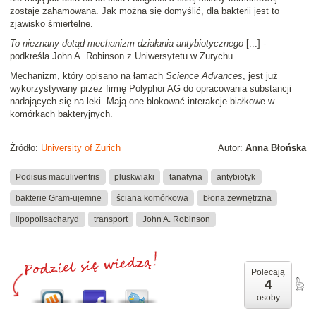
zostaje zahamowana. Jak można się domyślić, dla bakterii jest to
zjawisko śmiertelne.
To nieznany dotąd mechanizm działania antybiotycznego
[...] -
podkreśla John A. Robinson z Uniwersytetu w Zurychu.
Mechanizm, który opisano na łamach
Science Advances
, jest już
wykorzystywany przez firmę Polyphor AG do opracowania substancji
nadających się na leki. Mają one blokować interakcje białkowe w
komórkach bakteryjnych.
Źródło:
University of Zurich
Autor:
Anna Błońska
Podisus maculiventris
pluskwiaki
tanatyna
antybiotyk
bakterie Gram-ujemne
ściana komórkowa
błona zewnętrzna
lipopolisacharyd
transport
John A. Robinson
Polecają
4
osoby