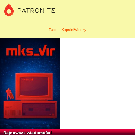
Patroni KopalniWiedzy
Najnowsze wiadomości