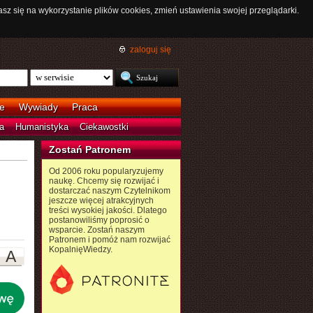
asz się na wykorzystanie plików cookies, zmień ustawienia swojej przeglądarki.
zaloguj się
e
Wywiady
Praca
a
Humanistyka
Ciekawostki
Zostań Patronem
Od 2006 roku popularyzujemy
naukę. Chcemy się rozwijać i
dostarczać naszym Czytelnikom
jeszcze więcej atrakcyjnych
treści wysokiej jakości. Dlatego
postanowiliśmy poprosić o
wsparcie. Zostań naszym
Patronem i pomóż nam rozwijać
KopalnięWiedzy.
A