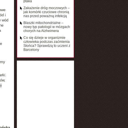
ptaka
Zakażenie dróg moczowych –
owe
jak komórki czuciowe chronią
ód i
nas przed poważną infekcją
w wód
Blaszki mitochondrialne –
ne
nowy typ patologii w mózgach
a
chorych na Alzheimera
Co się dzieje w organizmie
człowieka podczas zaćmienia
re
Słońca? Sprawdzą to uczeni z
Barcelony
emy
rki.
ków,
j
ońska