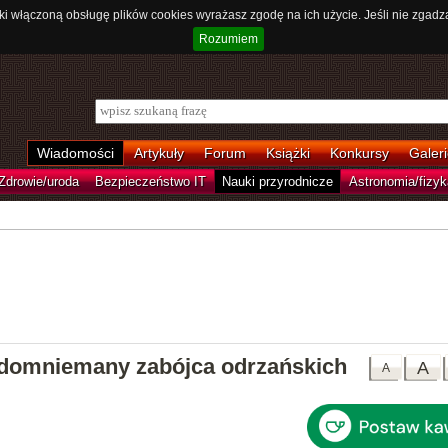
ki włączoną obsługę plików cookies wyrażasz zgodę na ich użycie. Jeśli nie zgadz
Rozumiem
Wiadomości
Artykuły
Forum
Książki
Konkursy
Galeri
Zdrowie/uroda
Bezpieczeństwo IT
Nauki przyrodnicze
Astronomia/fizyk
, domniemany zabójca odrzańskich
A
A