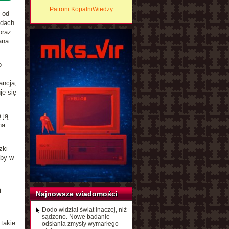
Patroni KopalniWiedzy
k od
odach
oraz
ana
o
ancja,
je się
 ją
na
zki
kby w
i
Najnowsze wiadomości
Dodo widział świat inaczej, niż
sądzono. Nowe badanie
takie
odsłania zmysły wymarłego