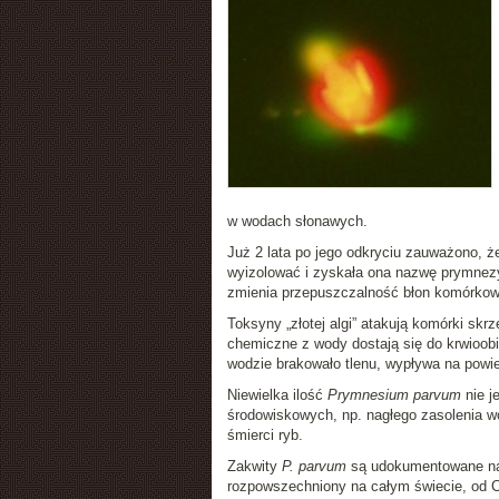
w wodach słonawych.
Już 2 lata po jego odkryciu zauważono, że
wyizolować i zyskała ona nazwę prymnezy
zmienia przepuszczalność błon komórkow
Toksyny „złotej algi” atakują komórki skrz
chemiczne z wody dostają się do krwioobi
wodzie brakowało tlenu, wypływa na powi
Niewielka ilość
Prymnesium parvum
nie j
środowiskowych, np. nagłego zasolenia w
śmierci ryb.
Zakwity
P. parvum
są udokumentowane na w
rozpowszechniony na całym świecie, od Ch