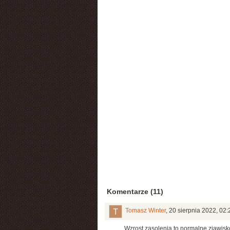
Komentarze (11)
Tomasz Winter
,
20 sierpnia 2022, 02:
Wzrost zasolenia to normalne zjawis