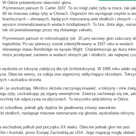
W Odrze potwierdzono obecność glonu
Prymnesium parvum N. Carter 1937
. To on mógł zabić ryby w rzece, tak ja
60 lat masowo zabija ryby w Chinach. Organizm ten występuje zwykle w w
brachicznych – słonawych, będących mieszaniną wód słodkich i słonych – 
wysoce zmineralizowanych wodach śródlądowych. To tzw. złota alga, nazw
tak od powodowanego przez nią złotawego zakwitu.
Prymnesium parvum
to mikroskopijny (ok. 10 µm) wiciowy glon zaliczany d
haptofitów. Po raz pierwszy został zidentyfikowany w 1937 roku w wodach
słonawego stawu Bembridge na wyspie Wight. Charakteryzuje go duża toler
może przebywać zarówno w wodach słonych jak i słodkich, ale najlepiej czu
 wydziela on toksynę zabójczą dla ryb (ichtiotoksyna). W 1995 roku udało się
na. Obecnie wiemy, że zabija ona organizmy oddychające skrzelami. Toksy
ych i uszkadza skrzela.
eli i je uszkadzają. Wkrótce skrzela zaczynają krwawić, a toksyny i inne zwią
egu ryby, uszkadzając jej organy wewnętrzne. Zwierzę zachowuje się tak, ja
erzchnię lub odpoczywa na płyciznach. To wszystko widzieliśmy w Odrze.
est szkodliwa, jednak gdy dojdzie do gwałtownej zmiany warunków
ód słodkich, następuje masowe namnażanie się glonów, wydzielanie toksyny 
schodniej półkuli pod początku XX wieku. Obecnie jednak glon ten jest
in i Australii, przez Europę Zachodnią po USA. Jego migrację mogły ułatwić 