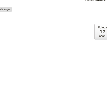
ota alga
Poleca
12
osób