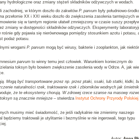
iany hydrologiczne oraz zmiany stężeń składników odżywczych w wodach.
li zachodniej, w którym doszło do zakwitów
P. parvum
były południowo-środk
a przełomie XX i XXI wieku doszło do zwiększenia zasolenia tamtejszych w
mowienie się w tamtym regionie ułatwił zmniejszony w czasie suszy przepły
 też zmiany w dostępności składników odżywczych. Eksperymenty laboratoryj
rośnie gdy pojawia się nierównowaga pomiędzy stosunkiem azotu i potasu, 
st podaż potasu.
alnymi wrogami
P. parvum
mogą być wirusy, bakterie i zooplankton, jak niektó
mnesium parvum
to winny temu jest człowiek. Warunkiem koniecznym do
dzielania toksyn było bowiem zwiększenie zasolenia wody w Odrze. A, jak wi
ce.
. Mogą być transportowane przez np. przez ptaki, ssaki, lub statki, łódki, ba
czenie naturalności rzek, traktowanie rzek i zbiorników wodnych jak śmietni
oduje, że te ekosystemy chorują. W zdrowej rzece szanse na masowy rozwó
 toksyn są znacznie mniejsze
– stwierdza
Instytut Ochrony Przyrody Polskiej
nych musimy mieć świadomość, że jeśli radykalnie nie zmienimy naszego
 będziemy traktowali je utylitarnie i bezmyślnie w nie ingerowali, tego typu
iej.
Autor:
Anna Bł