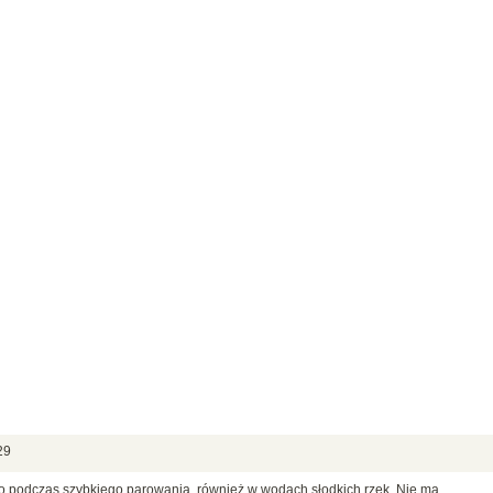
29
ko podczas szybkiego parowania, również w wodach słodkich rzek. Nie ma