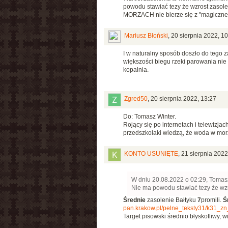
powodu stawiać tezy że wzrost zasol
MORZACH nie bierze się z "magiczne
Mariusz Błoński
,
20 sierpnia 2022, 10
I w naturalny sposób doszło do tego z
większości biegu rzeki parowania nie b
kopalnia.
Zgred50
,
20 sierpnia 2022, 13:27
Do: Tomasz Winter.
Rojący się po internetach i telewizja
przedszkolaki wiedzą, że woda w morza
KONTO USUNIĘTE
,
21 sierpnia 2022
W dniu 20.08.2022 o 02:29, Tomasz
Nie ma powodu stawiać tezy że wzr
Średnie
zasolenie Bałtyku
7
promili.
Śr
pan.krakow.pl/pelne_teksty31/k31_zn
Target pisowski średnio błyskotliwy, w