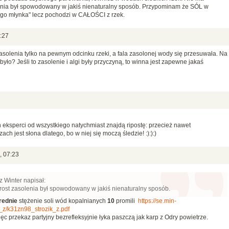
enia był spowodowany w jakiś nienaturalny sposób. Przypominam że SÓL w
go młynka" lecz pochodzi w CAŁOŚCI z rzek.
:27
asolenia tylko na pewnym odcinku rzeki, a fala zasolonej wody się przesuwała. Na
yło? Jeśli to zasolenie i algi były przyczyną, to winna jest zapewne jakaś
ch eksperci od wszystkiego natychmiast znajdą ripostę: przecież nawet
ch jest słona dlatego, bo w niej się moczą śledzie!
:):):)
, 07:23
 Winter napisał:
ost zasolenia był spowodowany w jakiś nienaturalny sposób.
ednie
stężenie soli wód kopalnianych
10
promili
https://se.min-
_z/k31zn98_strozik_z.pdf
ięc przekaz partyjny bezrefleksyjnie łyka paszczą jak karp z Odry powietrze.