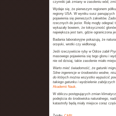
czynniki jak zmiany w zasoleniu wód, zm
Wydaje się, że pierwszym regionem półku
regiony USA. W wyniku susz panujących n
pojawienia się pierwszych zakwitów. Zado
rzecznych do jezior. Rolę mogły odegrać
wykazały bowiem, że toksyczność glonów 
największa jest tam, gdzie ograniczona je
Badania laboratoryjne pokazują, że natur
orzęski, wrotki czy widłonogi.
Jeśli rzeczywiście ryby w Odrze zabił
Pry
masowego pojawienia się tego glonu i wy
nie od dzisiaj, takie zasolenie miało miejs
Warto mieć świadomość, że gatunki migrują
Silne ingerencje w środowisko wodne, nisz
do których można wszystko wypuścić pow
takiego gatunku i wydzielenie zabójczych
Akademii Nauk
.
W obliczu postępujących zmian klimatycz
podejścia do środowiska naturalnego, nadal
katastrofy będą miały miejsce coraz częśc
Źródło:
CABI