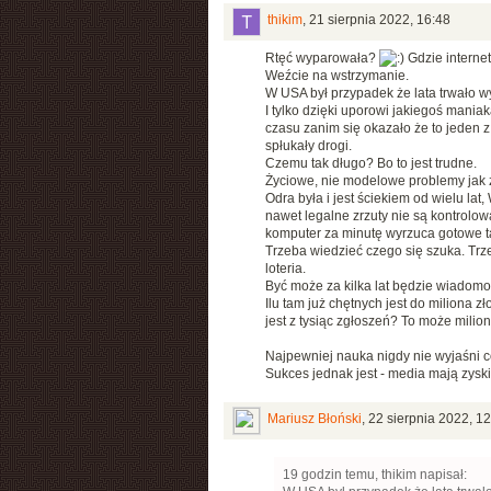
thikim
,
21 sierpnia 2022, 16:48
Rtęć wyparowała?
Gdzie internet
Weźcie na wstrzymanie.
W USA był przypadek że lata trwało w
I tylko dzięki uporowi jakiegoś maniak
czasu zanim się okazało że to jeden z
spłukały drogi.
Czemu tak długo? Bo to jest trudne.
Życiowe, nie modelowe problemy jak z
Odra była i jest ściekiem od wielu lat
nawet legalne zrzuty nie są kontrolowa
komputer za minutę wyrzuca gotowe ta
Trzeba wiedzieć czego się szuka. Trz
loteria.
Być może za kilka lat będzie wiadomo c
Ilu tam już chętnych jest do miliona z
jest z tysiąc zgłoszeń? To może mili
Najpewniej nauka nigdy nie wyjaśni c
Sukces jednak jest - media mają zysk
Mariusz Błoński
,
22 sierpnia 2022, 12
19 godzin temu, thikim napisał: