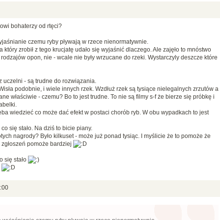
owi bohaterzy od rtęci?
yjaśnianie czemu ryby pływają w rzece nienormatywnie.
a który zrobił z tego krucjatę udało się wyjaśnić dlaczego. Ale zajęło to mnóstwo
 rodzajów opon, nie - wcale nie były wrzucane do rzeki. Wystarczyly deszcze które
 uczelni - są trudne do rozwiązania.
, Wisła podobnie, i wiele innych rzek. Wzdłuż rzek są tysiące nielegalnych zrzutów a
ne właściwie - czemu? Bo to jest trudne. To nie są filmy s-f że bierze się próbkę i
belki.
eba wiedzieć co może dać efekt w postaci chorób ryb. W obu wypadkach to jest
o się stało. Na dziś to bicie piany.
łotych nagrody? Było kilkuset - może już ponad tysiąc. I myślicie że to pomoże że
on zgłoszeń pomoże bardziej
o się stało
i
:00