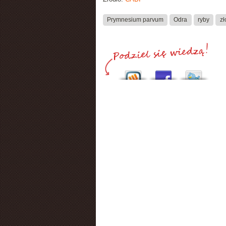
Prymnesium parvum
Odra
ryby
zł