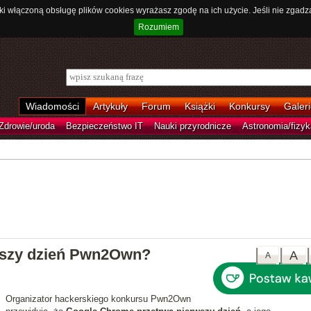
ki włączoną obsługę plików cookies wyrażasz zgodę na ich użycie. Jeśli nie zgadz
Rozumiem
Wiadomości
Artykuły
Forum
Książki
Konkursy
Galeri
Zdrowie/uroda
Bezpieczeństwo IT
Nauki przyrodnicze
Astronomia/fizyk
wszy dzień Pwn2Own?
A
A
Organizator hackerskiego konkursu Pwn2Own