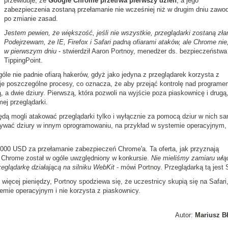
przewiduje, że
Google Chrome przetrwa pierwszy dzień
, a jego
zabezpieczenia zostaną przełamanie nie wcześniej niż w drugim dniu zawo
po zmianie zasad.
Jestem pewien, że większość, jeśli nie wszystkie, przeglądarki zostaną zł
Podejrzewam, że IE, Firefox i Safari padną ofiarami ataków, ale Chrome nie,
w pierwszym dniu
- stwierdził Aaron Portnoy, menedżer ds. bezpieczeństwa
TippingPoint.
le nie padnie ofiarą hakerów, gdyż jako jedyna z przeglądarek korzysta z
uje poszczególne procesy, co oznacza, że aby przejąć kontrolę nad programe
 a dwie dziury. Pierwszą, która pozwoli na wyjście poza piaskownicę i drugą
ej przeglądarki.
dą mogli atakować przeglądarki tylko i wyłącznie za pomocą dziur w nich s
tywać dziury w innym oprogramowaniu, na przykład w systemie operacyjnym,
000 USD za przełamanie zabezpieczeń Chrome'a. Ta oferta, jak przyznają
 Chrome został w ogóle uwzględniony w konkursie.
Nie mieliśmy zamiaru włą
glądarkę działającą na silniku WebKit
- mówi Portnoy. Przeglądarką tą jest S
ęcej pieniędzy, Portnoy spodziewa się, że uczestnicy skupią się na Safari
emie operacyjnym i nie korzysta z piaskownicy.
Autor:
Mariusz B