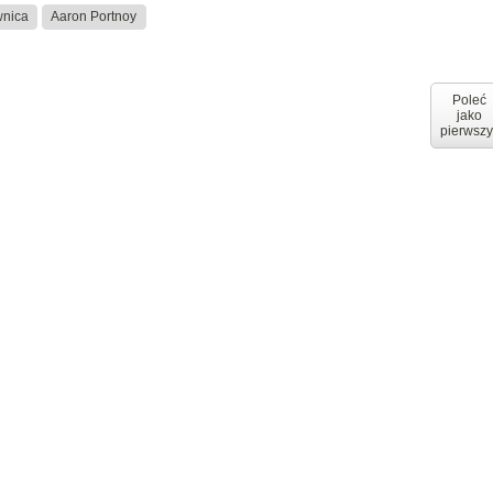
wnica
Aaron Portnoy
Poleć
jako
pierwszy