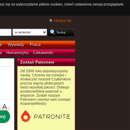
asz się na wykorzystanie plików cookies, zmień ustawienia swojej przeglądarki.
zaloguj się
e
Wywiady
Praca
a
Humanistyka
Ciekawostki
Zostań Patronem
Od 2006 roku popularyzujemy
naukę. Chcemy się rozwijać i
dostarczać naszym Czytelnikom
jeszcze więcej atrakcyjnych
treści wysokiej jakości. Dlatego
postanowiliśmy poprosić o
wsparcie. Zostań naszym
Patronem i pomóż nam rozwijać
KopalnięWiedzy.
A