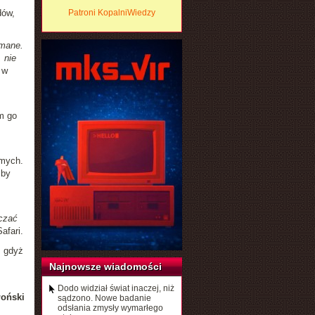
dów,
Patroni KopalniWiedzy
amane.
 nie
 w
m go
,
amych.
 by
czać
afari.
, gdyż
Najnowsze wiadomości
Dodo widział świat inaczej, niż
łoński
sądzono. Nowe badanie
odsłania zmysły wymarłego