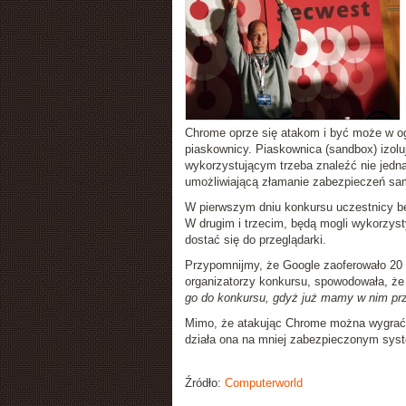
Chrome oprze się atakom i być może w ogó
piaskownicy. Piaskownica (sandbox) izol
wykorzystującym trzeba znaleźć nie jedną,
umożliwiającą złamanie zabezpieczeń sam
W pierwszym dniu konkursu uczestnicy bę
W drugim i trzecim, będą mogli wykorzys
dostać się do przeglądarki.
Przypomnijmy, że Google zaoferowało 20 
organizatorzy konkursu, spowodowała, że
go do konkursu, gdyż już mamy w nim prze
Mimo, że atakując Chrome można wygrać wi
działa ona na mniej zabezpieczonym syst
Źródło:
Computerworld