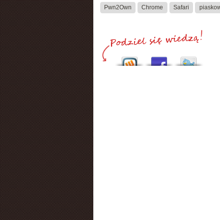
Pwn2Own
Chrome
Safari
piasko