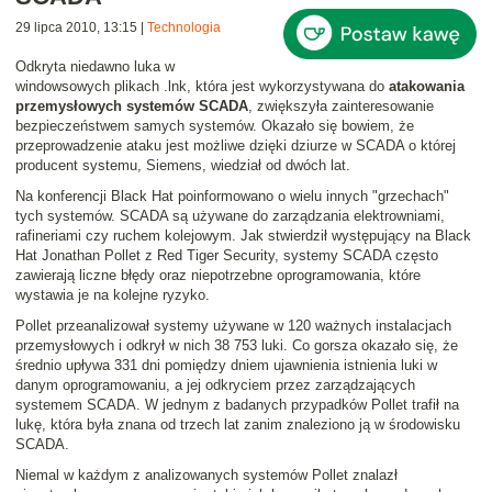
29 lipca 2010, 13:15
|
Technologia
Odkryta niedawno luka w
windowsowych plikach .lnk, która jest wykorzystywana do
atakowania
przemysłowych systemów SCADA
, zwiększyła zainteresowanie
bezpieczeństwem samych systemów. Okazało się bowiem, że
przeprowadzenie ataku jest możliwe dzięki dziurze w SCADA o której
producent systemu, Siemens, wiedział od dwóch lat.
Na konferencji Black Hat poinformowano o wielu innych "grzechach"
tych systemów. SCADA są używane do zarządzania elektrowniami,
rafineriami czy ruchem kolejowym. Jak stwierdził występujący na Black
Hat Jonathan Pollet z Red Tiger Security, systemy SCADA często
zawierają liczne błędy oraz niepotrzebne oprogramowania, które
wystawia je na kolejne ryzyko.
Pollet przeanalizował systemy używane w 120 ważnych instalacjach
przemysłowych i odkrył w nich 38 753 luki. Co gorsza okazało się, że
średnio upływa 331 dni pomiędzy dniem ujawnienia istnienia luki w
danym oprogramowaniu, a jej odkryciem przez zarządzających
systemem SCADA. W jednym z badanych przypadków Pollet trafił na
lukę, która była znana od trzech lat zanim znaleziono ją w środowisku
SCADA.
Niemal w każdym z analizowanych systemów Pollet znalazł