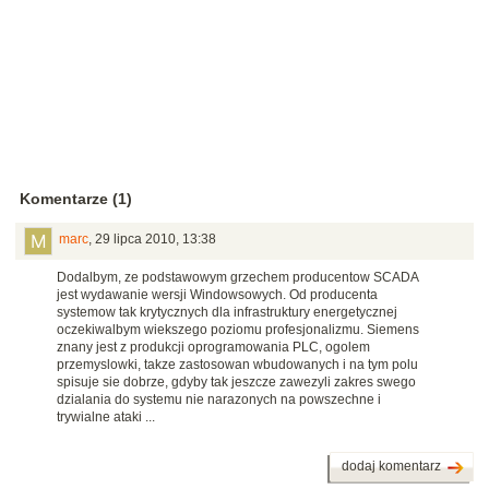
Komentarze (1)
marc
,
29 lipca 2010, 13:38
Dodalbym, ze podstawowym grzechem producentow SCADA
jest wydawanie wersji Windowsowych. Od producenta
systemow tak krytycznych dla infrastruktury energetycznej
oczekiwalbym wiekszego poziomu profesjonalizmu. Siemens
znany jest z produkcji oprogramowania PLC, ogolem
przemyslowki, takze zastosowan wbudowanych i na tym polu
spisuje sie dobrze, gdyby tak jeszcze zawezyli zakres swego
dzialania do systemu nie narazonych na powszechne i
trywialne ataki ...
dodaj komentarz