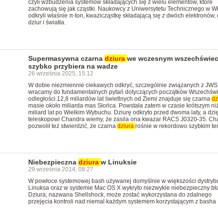
czyli wzbudzenia systemów składających się z wielu elementów, które
zachowują się jak cząstki. Naukowcy z Uniwersytetu Technicznego w W
odkryli właśnie π-ton, kwazicząstkę składającą się z dwóch elektronów
dziur i światła.
Supermasywna czarna
dziura
we wczesnym wszechświec
szybko przybiera na wadze
26 września 2025, 15:12
W dobie niezmiennie ciekawych odkryć, szczególnie związanych z JWS
wracamy do fundamentalnych pytań dotyczących początków Wszechświ
odległości 12,8 miliardów lat świetlnych od Ziemi znajduje się czarna
dz
masie około miliarda mas Słońca. Powstała zatem w czasie krótszym ni
miliard lat po Wielkim Wybuchu. Dziurę odkryto przed dwoma laty, a dzię
teleskopowi Chandra wiemy, że zasila ona kwazar RACS J0320-35. Ch
pozwolił też stwierdzić, że czarna
dziura
rośnie w rekordowo szybkim te
Niebezpieczna
dziura
w Linuksie
29 września 2014, 08:27
W powłoce systemowej bash używanej domyślnie w większości dystrybu
Linuksa oraz w systemie Mac OS X wykryto niezwykle niebezpieczny bł
Dziura, nazwana Shellshock, może zostać wykorzystana do zdalnego
przejęcia kontroli nad niemal każdym systemem korzystającym z basha