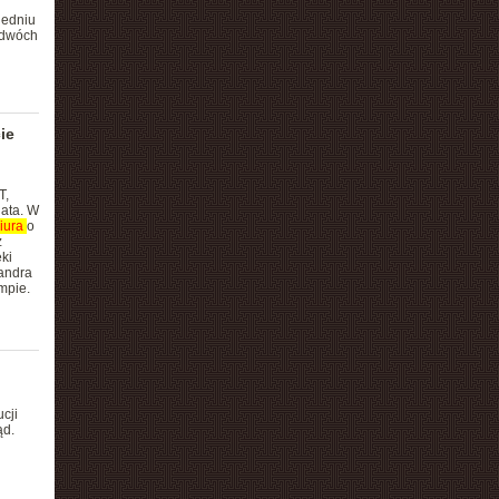
iedniu
, dwóch
ie
T,
ata. W
iura
o
ż
ki
andra
mpie.
cji
ąd.