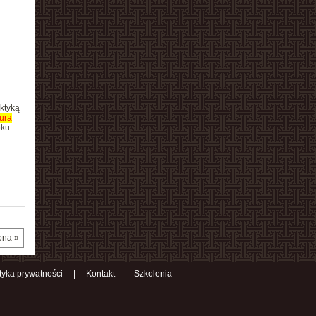
ktyką
ura
oku
ona »
ityka prywatności
|
Kontakt
Szkolenia