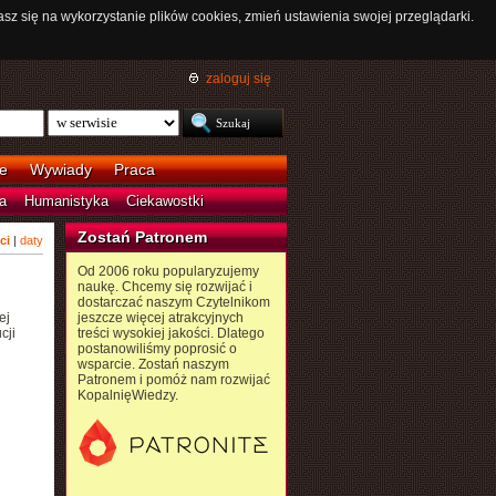
asz się na wykorzystanie plików cookies, zmień ustawienia swojej przeglądarki.
zaloguj się
e
Wywiady
Praca
a
Humanistyka
Ciekawostki
Zostań Patronem
ci
|
daty
Od 2006 roku popularyzujemy
naukę. Chcemy się rozwijać i
dostarczać naszym Czytelnikom
ej
jeszcze więcej atrakcyjnych
cji
treści wysokiej jakości. Dlatego
postanowiliśmy poprosić o
wsparcie. Zostań naszym
Patronem i pomóż nam rozwijać
KopalnięWiedzy.