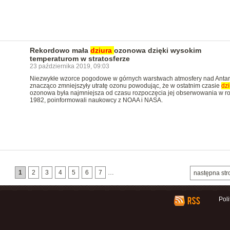
Rekordowo mała
dziura
ozonowa dzięki wysokim
temperaturom w stratosferze
23 października 2019, 09:03
Niezwykłe wzorce pogodowe w górnych warstwach atmosfery nad Antar
znacząco zmniejszyły utratę ozonu powodując, że w ostatnim czasie
dzi
ozonowa była najmniejsza od czasu rozpoczęcia jej obserwowania w r
1982, poinformowali naukowcy z NOAA i NASA.
1
2
3
4
5
6
7
…
następna str
Pol