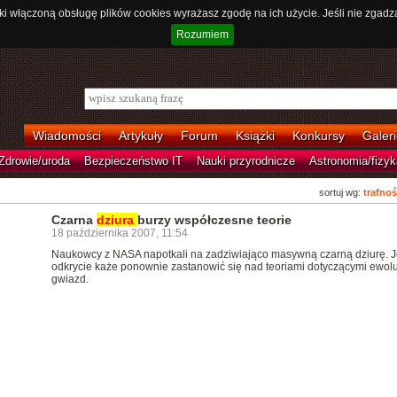
ki włączoną obsługę plików cookies wyrażasz zgodę na ich użycie. Jeśli nie zgadz
Rozumiem
Wiadomości
Artykuły
Forum
Książki
Konkursy
Galeri
Zdrowie/uroda
Bezpieczeństwo IT
Nauki przyrodnicze
Astronomia/fizyk
sortuj wg:
trafnoś
Czarna
dziura
burzy współczesne teorie
18 października 2007, 11:54
Naukowcy z NASA napotkali na zadziwiająco masywną czarną dziurę. J
odkrycie każe ponownie zastanowić się nad teoriami dotyczącymi ewolu
gwiazd.