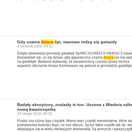
Gdy czarna
dziura
śpi, masowo rodzą się gwiazdy
4 sierpnia 2020, 04:11
Dzięki obserwacji gromady galaktyk SpARCS104922.6+564032.5 nau
dowiedzieli się, co się dzieje, gdy gigantyczna czarna
dziura
nie ma wp
na galaktyki. Badania wykazały, że pasywnością czarnej dziury można
wyjaśnić olbrzymie tempo formowania się gwiazd w gromadzie galaktyk
Badały ekscytony, znalazły π-ton. Uczone z Wiednia odkr
nową kwazicząstkę
24 lutego 2020, 08:25
Fizyka zna różne typy cząstek. Mamy więc cząstki elementarne, które s
podstawowy budulec tego, co nas otacza. Są też takie cząstki jak np. at
składające się w wielu mniejszych elementów. Są wreszcie i kwazicząstk