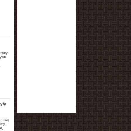
kowcy
ływu
.
yły
tanową
omy,
i,