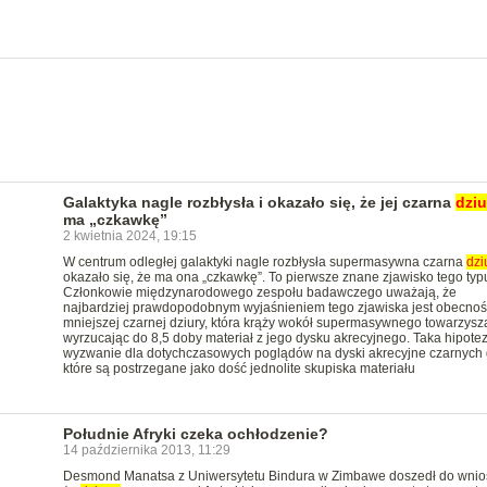
Galaktyka nagle rozbłysła i okazało się, że jej czarna
dziu
ma „czkawkę”
2 kwietnia 2024, 19:15
W centrum odległej galaktyki nagle rozbłysła supermasywna czarna
dzi
okazało się, że ma ona „czkawkę”. To pierwsze znane zjawisko tego typ
Członkowie międzynarodowego zespołu badawczego uważają, że
najbardziej prawdopodobnym wyjaśnieniem tego zjawiska jest obecnoś
mniejszej czarnej dziury, która krąży wokół supermasywnego towarzysz
wyrzucając do 8,5 doby materiał z jego dysku akrecyjnego. Taka hipotez
wyzwanie dla dotychczasowych poglądów na dyski akrecyjne czarnych d
które są postrzegane jako dość jednolite skupiska materiału
Południe Afryki czeka ochłodzenie?
14 października 2013, 11:29
Desmond Manatsa z Uniwersytetu Bindura w Zimbawe doszedł do wnio