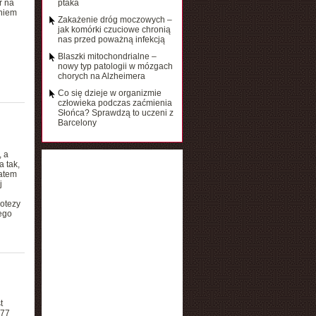
r na
ptaka
aniem
Zakażenie dróg moczowych –
jak komórki czuciowe chronią
nas przed poważną infekcją
Blaszki mitochondrialne –
nowy typ patologii w mózgach
chorych na Alzheimera
Co się dzieje w organizmie
człowieka podczas zaćmienia
Słońca? Sprawdzą to uczeni z
Barcelony
, a
 tak,
Zatem
j
u
potezy
rego
t
277