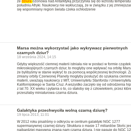
że
dziura
ozonowa nad Antarktyką przyczyniła się do wzrostu temperatu
południu Afryki. Naukowcy nie wykluczają, że w związku z jej zmniejsz
się wspomniany region świata czeka ochłodzenie
Marsa można wykorzystać jako wykrywacz pierwotnych
czarnych dziur?
18 września 2024, 14:15
Gdyby większość ciemnej materii istniała nie w postaci w formie cząstek
mikroskopijnych czarnych dziur, to mogłyby one wpływać na orbitę Marsa
że bylibyśmy w stanie wykryć to za pomocą współczesnej technologii. 
zmiany orbity Czerwonej Planety mogłyby posłużyć do szukania ciemne
materii, uważają naukowcy z MIT, Uniwersytetu Stanforda i Uniwersytet
Kalifornijskiego w Santa Cruz. A wszystko zaczęło się od odrodzenia hi
z lat 70. XX wieku i pytania o to, co stałoby się z człowiekiem, przez któ
przeszłaby miniaturowa czarna dziura.
Galaktyka przechwyciła wolną czarną dziurę?
19 lipca 2013, 11:01
W 2012 roku pisaliśmy o odkryciu w centrum galaktyki NGC 1277
supermasywnej czarnej dziury. Struktura o masie 17 miliardów Słońc jes
najbardziej masywną znaną nam czarną dziurą. I nie pasuje do NGC 1