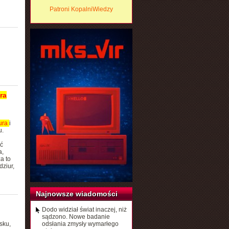
Patroni KopalniWiedzy
ra
ura
i
u.
ć
a,
a to
ziur,
Najnowsze wiadomości
Dodo widział świat inaczej, niż
sądzono. Nowe badanie
sku,
odsłania zmysły wymarłego