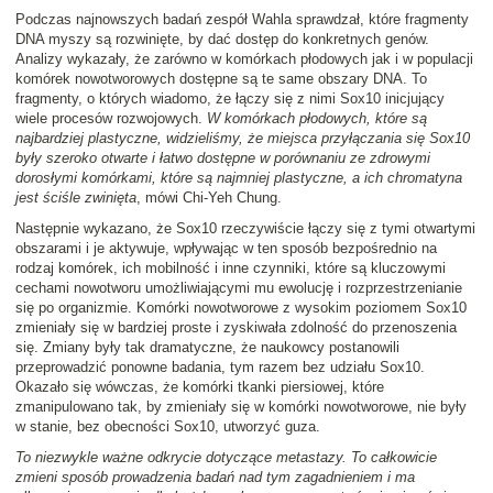
Podczas najnowszych badań zespół Wahla sprawdzał, które fragmenty
DNA myszy są rozwinięte, by dać dostęp do konkretnych genów.
Analizy wykazały, że zarówno w komórkach płodowych jak i w populacji
komórek nowotworowych dostępne są te same obszary DNA. To
fragmenty, o których wiadomo, że łączy się z nimi Sox10 inicjujący
wiele procesów rozwojowych.
W komórkach płodowych, które są
najbardziej plastyczne, widzieliśmy, że miejsca przyłączania się Sox10
były szeroko otwarte i łatwo dostępne w porównaniu ze zdrowymi
dorosłymi komórkami, które są najmniej plastyczne, a ich chromatyna
jest ściśle zwinięta
, mówi Chi-Yeh Chung.
Następnie wykazano, że Sox10 rzeczywiście łączy się z tymi otwartymi
obszarami i je aktywuje, wpływając w ten sposób bezpośrednio na
rodzaj komórek, ich mobilność i inne czynniki, które są kluczowymi
cechami nowotworu umożliwiającymi mu ewolucję i rozprzestrzenianie
się po organizmie. Komórki nowotworowe z wysokim poziomem Sox10
zmieniały się w bardziej proste i zyskiwała zdolność do przenoszenia
się. Zmiany były tak dramatyczne, że naukowcy postanowili
przeprowadzić ponowne badania, tym razem bez udziału Sox10.
Okazało się wówczas, że komórki tkanki piersiowej, które
zmanipulowano tak, by zmieniały się w komórki nowotworowe, nie były
w stanie, bez obecności Sox10, utworzyć guza.
To niezwykle ważne odkrycie dotyczące metastazy. To całkowicie
zmieni sposób prowadzenia badań nad tym zagadnieniem i ma