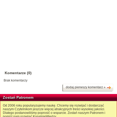
Komentarze (0)
Brak komentarzy
dodaj pierwszy komentarz »
Zostań Patronem
Od 2006 roku popularyzujemy naukę. Chcemy się rozwijać i dostarczać
naszym Czytelnikom jeszcze więcej atrakcyjnych treści wysokiej jakości.
Dlatego postanowiliśmy poprosić o wsparcie. Zostań naszym Patronem i
pomóż nam rozwijać KopalnięWiedzy.