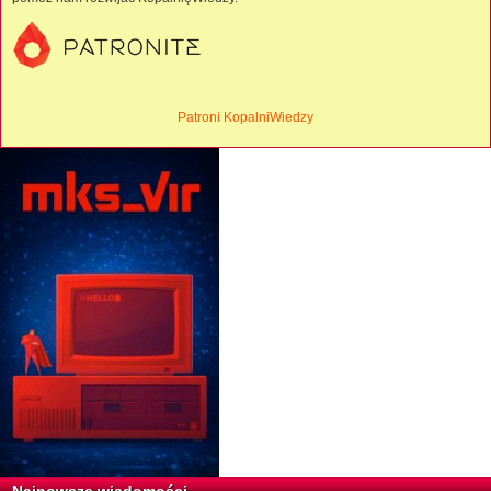
Patroni KopalniWiedzy