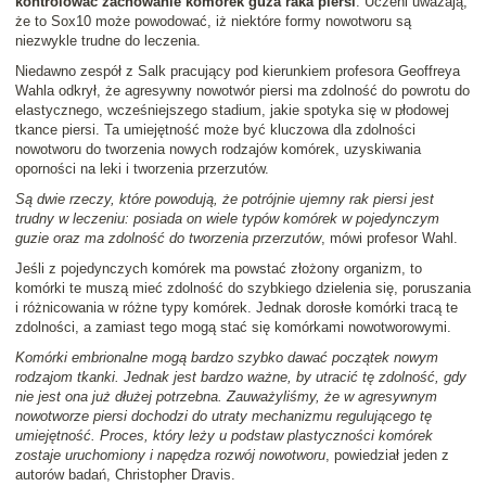
kontrolować zachowanie komórek guza raka piersi
. Uczeni uważają,
że to Sox10 może powodować, iż niektóre formy nowotworu są
niezwykle trudne do leczenia.
Niedawno zespół z Salk pracujący pod kierunkiem profesora Geoffreya
Wahla odkrył, że agresywny nowotwór piersi ma zdolność do powrotu do
elastycznego, wcześniejszego stadium, jakie spotyka się w płodowej
tkance piersi. Ta umiejętność może być kluczowa dla zdolności
nowotworu do tworzenia nowych rodzajów komórek, uzyskiwania
oporności na leki i tworzenia przerzutów.
Są dwie rzeczy, które powodują, że potrójnie ujemny rak piersi jest
trudny w leczeniu: posiada on wiele typów komórek w pojedynczym
guzie oraz ma zdolność do tworzenia przerzutów
, mówi profesor Wahl.
Jeśli z pojedynczych komórek ma powstać złożony organizm, to
komórki te muszą mieć zdolność do szybkiego dzielenia się, poruszania
i różnicowania w różne typy komórek. Jednak dorosłe komórki tracą te
zdolności, a zamiast tego mogą stać się komórkami nowotworowymi.
Komórki embrionalne mogą bardzo szybko dawać początek nowym
rodzajom tkanki. Jednak jest bardzo ważne, by utracić tę zdolność, gdy
nie jest ona już dłużej potrzebna. Zauważyliśmy, że w agresywnym
nowotworze piersi dochodzi do utraty mechanizmu regulującego tę
umiejętność. Proces, który leży u podstaw plastyczności komórek
zostaje uruchomiony i napędza rozwój nowotworu
, powiedział jeden z
autorów badań, Christopher Dravis.