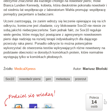
olbrzymie znaczenie dla każdego chorego na nowotwór piersi
, mówi
Bianca Lundien Kennedy, kobieta, która dwukrotnie pokonała nowotwór i
od siedmiu lat współpracuje z laboratorium Wahla promując współpracę
pomiędzy pacjentami a badaczami.
Uczeni zastrzegają, że zanim wdroży się leczenie opierające się na ich
odkryciu, konieczne jest zbadanie, czy blokowanie Sox10 nie niesie ze
sobą jakichś niebezpieczeństw. Sam jednak fakt, że Sox10 reguluje
wiele genów, które mogą być powiązane z agresywnym nowotworem
piersi daje nadzieję na rozwój terapii indywidualnych dla dającego
przerzuty raka piersi. Ponadto odkrycie to można potencjalnie
wykorzystać do stworzenia testów wykrywających różne nowotwory na
podstawie obecności w dorosłych komórkach protein, które normalnie
występują tylko w komórkach płodowych.
Źródło:
MedicalXpress
Autor:
Mariusz Błoński
Sox10
nowotwór piersi
gen
metastaza
przerzut
Poleca
14
osób