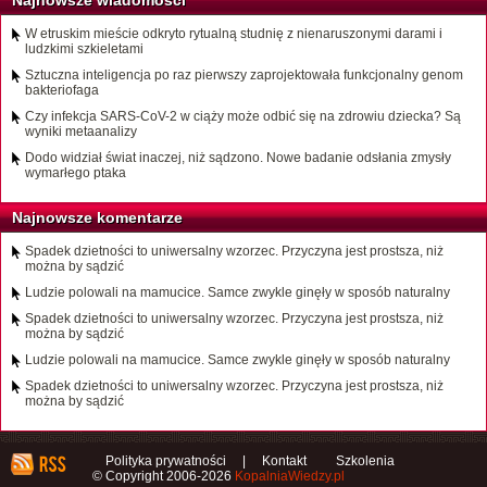
Najnowsze wiadomości
W etruskim mieście odkryto rytualną studnię z nienaruszonymi darami i
ludzkimi szkieletami
Sztuczna inteligencja po raz pierwszy zaprojektowała funkcjonalny genom
bakteriofaga
Czy infekcja SARS-CoV-2 w ciąży może odbić się na zdrowiu dziecka? Są
wyniki metaanalizy
Dodo widział świat inaczej, niż sądzono. Nowe badanie odsłania zmysły
wymarłego ptaka
Najnowsze komentarze
Spadek dzietności to uniwersalny wzorzec. Przyczyna jest prostsza, niż
można by sądzić
Ludzie polowali na mamucice. Samce zwykle ginęły w sposób naturalny
Spadek dzietności to uniwersalny wzorzec. Przyczyna jest prostsza, niż
można by sądzić
Ludzie polowali na mamucice. Samce zwykle ginęły w sposób naturalny
Spadek dzietności to uniwersalny wzorzec. Przyczyna jest prostsza, niż
można by sądzić
Polityka prywatności
|
Kontakt
Szkolenia
© Copyright 2006-2026
KopalniaWiedzy.pl