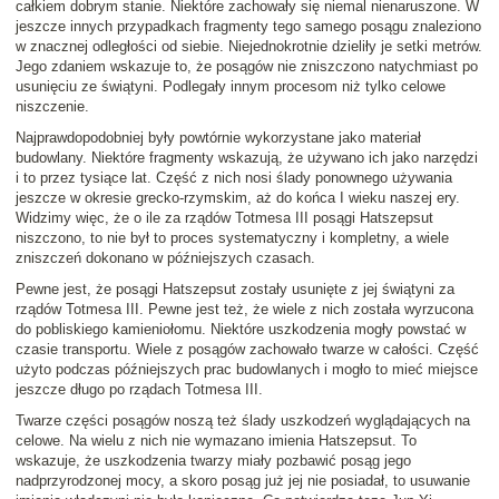
całkiem dobrym stanie. Niektóre zachowały się niemal nienaruszone. W
jeszcze innych przypadkach fragmenty tego samego posągu znaleziono
w znacznej odległości od siebie. Niejednokrotnie dzieliły je setki metrów.
Jego zdaniem wskazuje to, że posągów nie zniszczono natychmiast po
usunięciu ze świątyni. Podlegały innym procesom niż tylko celowe
niszczenie.
Najprawdopodobniej były powtórnie wykorzystane jako materiał
budowlany. Niektóre fragmenty wskazują, że używano ich jako narzędzi
i to przez tysiące lat. Część z nich nosi ślady ponownego używania
jeszcze w okresie grecko-rzymskim, aż do końca I wieku naszej ery.
Widzimy więc, że o ile za rządów Totmesa III posągi Hatszepsut
niszczono, to nie był to proces systematyczny i kompletny, a wiele
zniszczeń dokonano w późniejszych czasach.
Pewne jest, że posągi Hatszepsut zostały usunięte z jej świątyni za
rządów Totmesa III. Pewne jest też, że wiele z nich została wyrzucona
do pobliskiego kamieniołomu. Niektóre uszkodzenia mogły powstać w
czasie transportu. Wiele z posągów zachowało twarze w całości. Część
użyto podczas późniejszych prac budowlanych i mogło to mieć miejsce
jeszcze długo po rządach Totmesa III.
Twarze części posągów noszą też ślady uszkodzeń wyglądających na
celowe. Na wielu z nich nie wymazano imienia Hatszepsut. To
wskazuje, że uszkodzenia twarzy miały pozbawić posąg jego
nadprzyrodzonej mocy, a skoro posąg już jej nie posiadał, to usuwanie