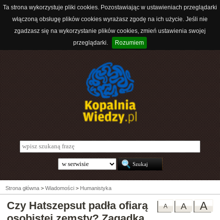
Ta strona wykorzystuje pliki cookies. Pozostawiając w ustawieniach przeglądarki
włączoną obsługę plików cookies wyrażasz zgodę na ich użycie. Jeśli nie
zgadzasz się na wykorzystanie plików cookies, zmień ustawienia swojej
przeglądarki.
Rozumiem
Strona główna
>
Wiadomości
>
Humanistyka
Czy Hatszepsut padła ofiarą
A
A
A
osobistej zemsty? Zagadka