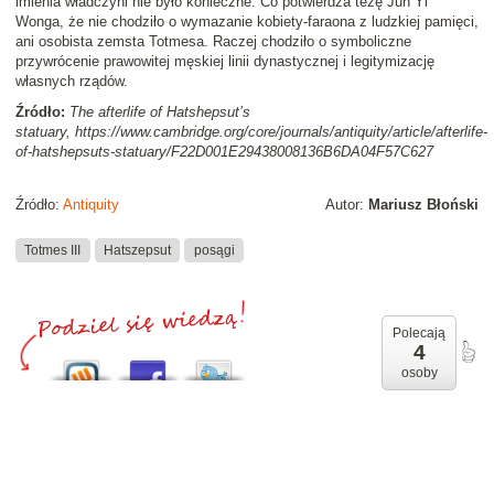
imienia władczyni nie było konieczne. Co potwierdza tezę Jun Yi
Wonga, że nie chodziło o wymazanie kobiety-faraona z ludzkiej pamięci,
ani osobista zemsta Totmesa. Raczej chodziło o symboliczne
przywrócenie prawowitej męskiej linii dynastycznej i legitymizację
własnych rządów.
Źródło:
The afterlife of Hatshepsut’s
statuary, https://www.cambridge.org/core/journals/antiquity/article/afterlife-
of-hatshepsuts-statuary/F22D001E29438008136B6DA04F57C627
Źródło:
Antiquity
Autor:
Mariusz Błoński
Totmes III
Hatszepsut
posągi
Polecają
4
osoby