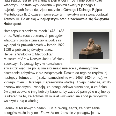
Hatszepsut jest jej świątynia w Deir el-Bahri. Była miejscem kultu
władczyni. Została wybudowana w pobliżu świątyni jednego z
największych faraonów, zjednoczyciela Górnego i Dolnego Egiptu
Mentuhotepa II. Z czasem pomiędzy tymi świątyniami swoją postawił
Totmes III. Do dzisiaj
w najlepszym stanie zachowała się świątynia
Hatszepsut
.
Hatszepsut rządziła w latach 1473–1458
p.n.e. Większość ze znanych posągów
władczyni została znaleziona podczas
wykopalisk prowadzonych w latach 1922–
1928 w pobliżu jej świątyni przez
Herberta Winlocka z Metropolitan
Museum of Art w Nowym Jorku. Winlock
zauważył, że posągi były w kawałkach,
stwierdził więc, że po jej śmierci miało miejsce systematyczne
niszczenie zabytków z nią związanych. Doszło do tego za rządów jej
następcy Totmesa III (rządził samodzielnie w l. 1458–1424 p.n.e.), w
którego imieniu Hatszepsut sprawowała władzę. Kolejni badacze, aż do
czasów obecnych, uważają, że posągi celowo niszczono, a ze ścian
świątyni usuwano imię kobiety-faraona, by zatrzeć pamięć o niej lub by
ją ukarać za to, że Totmes III musiał wyzwalać się spod jej wpływów i
walczyć z nią o władzę.
Jednak autor nowych badań, Jun Yi Wong, sądzi, że niszczenie
posągów miało inny cel. Zauważa on, że wiele z posągów jest w