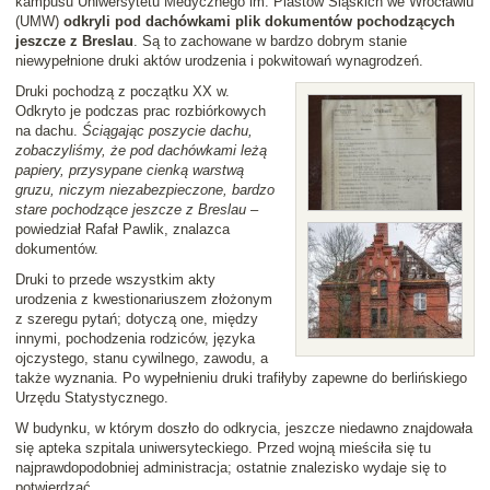
kampusu Uniwersytetu Medycznego im. Piastów Śląskich we Wrocławiu
(UMW)
odkryli pod dachówkami plik dokumentów pochodzących
jeszcze z Breslau
. Są to zachowane w bardzo dobrym stanie
niewypełnione druki aktów urodzenia i pokwitowań wynagrodzeń.
Druki pochodzą z początku XX w.
Odkryto je podczas prac rozbiórkowych
na dachu.
Ściągając poszycie dachu,
zobaczyliśmy, że pod dachówkami leżą
papiery, przysypane cienką warstwą
gruzu, niczym niezabezpieczone, bardzo
stare pochodzące jeszcze z Breslau
–
powiedział Rafał Pawlik, znalazca
dokumentów.
Druki to przede wszystkim akty
urodzenia z kwestionariuszem złożonym
z szeregu pytań; dotyczą one, między
innymi, pochodzenia rodziców, języka
ojczystego, stanu cywilnego, zawodu, a
także wyznania. Po wypełnieniu druki trafiłyby zapewne do berlińskiego
Urzędu Statystycznego.
W budynku, w którym doszło do odkrycia, jeszcze niedawno znajdowała
się apteka szpitala uniwersyteckiego. Przed wojną mieściła się tu
najprawdopodobniej administracja; ostatnie znalezisko wydaje się to
potwierdzać.