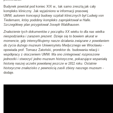
Budynek powstał pod koniec XIX w., tak samo zresztą jak cały
kompleks kliniczny. Jak wyjaśniono w informacji prasowej
UMW,
autorem koncepcji budowy szpitali klinicznych był Ludwig von
Tiedemann, który podobny kompleks zaprojektował w Halle.
Szczegółowy plan przygotował Joseph Waldhausen
.
Znalezienie tych dokumentów z początku XX wieku to dla nas wielka
niespodzianka i zarazem prezent. Dzieje się to bowiem akurat w
momencie, gdy intensyfikujemy nasze działania związane z powołaniem
do życia dużego muzeum Uniwersytetu Medycznego we Wrocławiu
-
opowiada prof. Tomasz Zatoński, prorektor ds. budowania relacji i
współpracy z otoczeniem UMW.
Ma ono zintegrować rozproszone
jednostki i stworzyć jedno muzeum historyczne, pokazujące wspaniałą
historię naszej uczelni powołanej jeszcze w 1811 roku. Ostatnie
historyczne znalezisko z pewnością zasili zbiory naszego muzeum
-
dodaje.