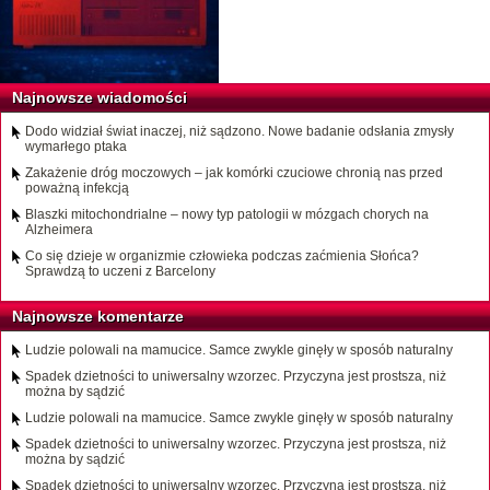
Najnowsze wiadomości
Dodo widział świat inaczej, niż sądzono. Nowe badanie odsłania zmysły
wymarłego ptaka
Zakażenie dróg moczowych – jak komórki czuciowe chronią nas przed
poważną infekcją
Blaszki mitochondrialne – nowy typ patologii w mózgach chorych na
Alzheimera
Co się dzieje w organizmie człowieka podczas zaćmienia Słońca?
Sprawdzą to uczeni z Barcelony
Najnowsze komentarze
Ludzie polowali na mamucice. Samce zwykle ginęły w sposób naturalny
Spadek dzietności to uniwersalny wzorzec. Przyczyna jest prostsza, niż
można by sądzić
Ludzie polowali na mamucice. Samce zwykle ginęły w sposób naturalny
Spadek dzietności to uniwersalny wzorzec. Przyczyna jest prostsza, niż
można by sądzić
Spadek dzietności to uniwersalny wzorzec. Przyczyna jest prostsza, niż