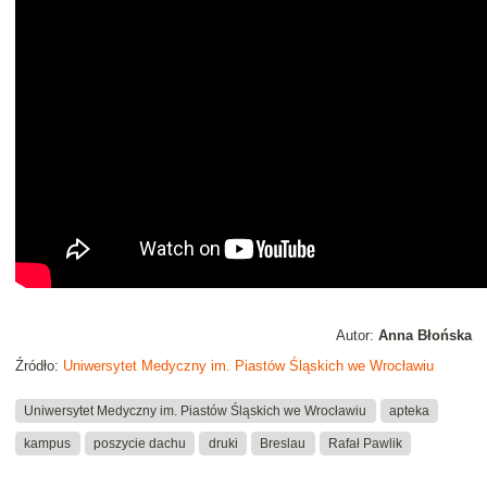
Autor:
Anna Błońska
Źródło:
Uniwersytet Medyczny im. Piastów Śląskich we Wrocławiu
Uniwersytet Medyczny im. Piastów Śląskich we Wrocławiu
apteka
kampus
poszycie dachu
druki
Breslau
Rafał Pawlik