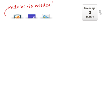
Polecają
3
osoby