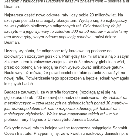
Jesteśmy zaskoczeni i uradowani naszym znaleziskiem
– podkreśla dr
Beaman.
Najstarsza część nowo odkrytej rafy liczy sobie 20 milionów lat. Na
szczycie posiada ona bogaty ekosystem. Wydaje się, że najbogatszy
ze wszystkich okolicznych odłączonych raf.
Gdy dotarliśmy do jej
szczytu – a jego wymiary to zaledwie 300 na 50 metrów – znaleźliśmy
tam liczne ryby, w tym zdrową populację rekinów
– mówi doktor
Beaman.
Uczony wyjaśnia, że odłączone rafy koralowe są podobne do
izolowanych szczytów górskich. Pomiędzy takimi rafami a najbliższym
zbiorowiskiem koralowców znajdują się duże obszary głębokich wód,
przez co potencjalnie mogą na nich wyewoluować unikatowe gatunki.
Naukowcy już mówią, że prawdopodobnie takie gatunki zauważyli na
nowej rafie. Potwierdzenie tego spostrzeżenia będzie jednak wymagało
kolejnych badań.
Badacze zauważyli, że w strefie fotycznej (rozciągającej się na
głębokość do ok. 200 metrów) dochodzi do budowania rafy.
Habitat raf
mezofotyczych – czyli leżących na głębokościach ponad 30 metrów –
jest prawdopodobnie tak samo rozpowszechniony, jak habitat raf z
mniejszych głębokości. Wciąż trwa mapowanie takich raf –
mówi
profesor Terry Hughes z Uniwersytetu Jamesa Cooka.
Odkrycie nowej rafy to kolejne ważne tegoroczne osiągnięcie Schmidt
Ocean Institute. Przypomnijmy, że w kwietniu naukowcy donieśli np. o