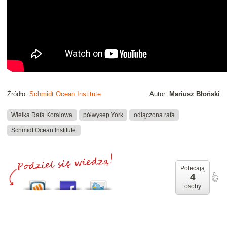
Źródło:
Schmidt Ocean Institute
Autor:
Mariusz Błoński
Wielka Rafa Koralowa
półwysep York
odłączona rafa
Schmidt Ocean Institute
Polecają
4
osoby