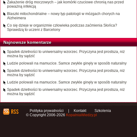
Zakażenie dróg moczowych – jak komórki czuciowe chronią nas przed
poważną infekcją
Blaszki mitochondrialne – nowy typ patologii w mózgach chorych na
Alzheimera
Co się dzieje w organizmie człowieka podczas zaćmienia Słońca?
Sprawdzą to uczeni z Barcelony
Najnowsze komentarze
Spadek dzietności to uniwersalny wzorzec. Przyczyna jest prostsza, niż
można by sądzić
Ludzie polowali na mamucice. Samce zwykle ginęły w sposób naturalny
Spadek dzietności to uniwersalny wzorzec. Przyczyna jest prostsza, niż
można by sądzić
Ludzie polowali na mamucice. Samce zwykle ginęły w sposób naturalny
Spadek dzietności to uniwersalny wzorzec. Przyczyna jest prostsza, niż
można by sądzić
Polityka prywatności
|
Kontakt
Szkolenia
© Copyright 2006-2026
KopalniaWiedzy.pl