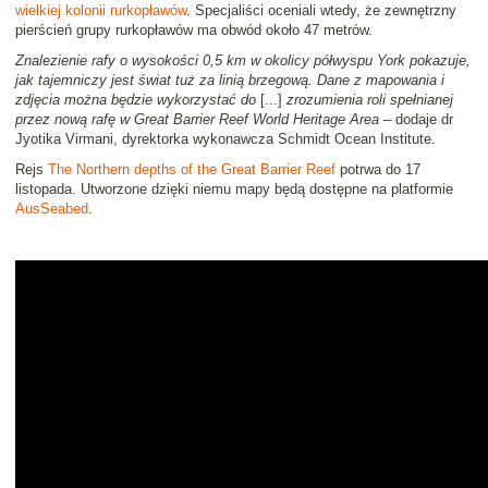
wielkiej kolonii rurkopławów
. Specjaliści oceniali wtedy, że zewnętrzny
pierścień grupy rurkopławów ma obwód około 47 metrów.
Znalezienie rafy o wysokości 0,5 km w okolicy półwyspu York pokazuje,
jak tajemniczy jest świat tuż za linią brzegową. Dane z mapowania i
zdjęcia można będzie wykorzystać do
[...]
zrozumienia roli spełnianej
przez nową rafę w Great Barrier Reef World Heritage Area
– dodaje dr
Jyotika Virmani, dyrektorka wykonawcza Schmidt Ocean Institute.
Rejs
The Northern depths of the Great Barrier Reef
potrwa do 17
listopada. Utworzone dzięki niemu mapy będą dostępne na platformie
AusSeabed
.