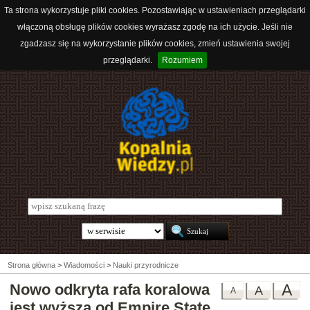
Ta strona wykorzystuje pliki cookies. Pozostawiając w ustawieniach przeglądarki
włączoną obsługę plików cookies wyrażasz zgodę na ich użycie. Jeśli nie
zgadzasz się na wykorzystanie plików cookies, zmień ustawienia swojej
przeglądarki.
Rozumiem
Strona główna
>
Wiadomości
>
Nauki przyrodnicze
Nowo odkryta rafa koralowa
A
A
A
jest wyższa od Empire State