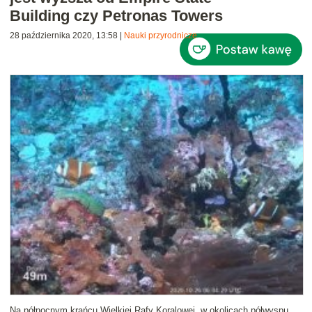
Building czy Petronas Towers
28 października 2020, 13:58
|
Nauki przyrodnicze
Na północnym krańcu Wielkiej Rafy Koralowej, w okolicach półwyspu