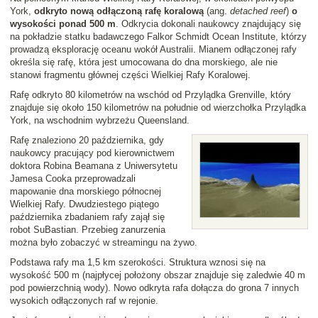
York,
odkryto nową odłączoną rafę koralową
(ang.
detached reef
)
o
wysokości ponad 500 m
. Odkrycia dokonali naukowcy znajdujący się
na pokładzie statku badawczego Falkor Schmidt Ocean Institute, którzy
prowadzą eksplorację oceanu wokół Australii. Mianem odłączonej rafy
określa się rafę, która jest umocowana do dna morskiego, ale nie
stanowi fragmentu głównej części Wielkiej Rafy Koralowej.
Rafę odkryto 80 kilometrów na wschód od Przylądka Grenville, który
znajduje się około 150 kilometrów na południe od wierzchołka Przylądka
York, na wschodnim wybrzeżu Queensland.
Rafę znaleziono 20 października, gdy
naukowcy pracujący pod kierownictwem
doktora Robina Beamana z Uniwersytetu
Jamesa Cooka przeprowadzali
mapowanie dna morskiego północnej
Wielkiej Rafy. Dwudziestego piątego
października zbadaniem rafy zajął się
robot SuBastian. Przebieg zanurzenia
można było zobaczyć w streamingu na żywo.
Podstawa rafy ma 1,5 km szerokości. Struktura wznosi się na
wysokość 500 m (najpłycej położony obszar znajduje się zaledwie 40 m
pod powierzchnią wody). Nowo odkryta rafa dołącza do grona 7 innych
wysokich odłączonych raf w rejonie.