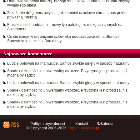
Dodo widział świat inaczej, niż sądzono. Nowe badanie odsłania zmysły
wymarłego ptaka
Zakażenie dróg moczowych – jak komórki czuciowe chronią nas przed
poważną infekcją
Blaszki mitochondrialne – nowy typ patologii w mózgach chorych na
Alzheimera
Co się dzieje w organizmie człowieka podczas zaćmienia Słońca?
Sprawdzą to uczeni z Barcelony
Najnowsze komentarze
Ludzie polowali na mamucice. Samce zwykle ginęły w sposób naturalny
Spadek dzietności to uniwersalny wzorzec. Przyczyna jest prostsza, niż
można by sądzić
Ludzie polowali na mamucice. Samce zwykle ginęły w sposób naturalny
Spadek dzietności to uniwersalny wzorzec. Przyczyna jest prostsza, niż
można by sądzić
Spadek dzietności to uniwersalny wzorzec. Przyczyna jest prostsza, niż
można by sądzić
Polityka prywatności
|
Kontakt
Szkolenia
© Copyright 2006-2026
KopalniaWiedzy.pl