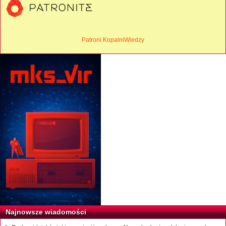
Patroni KopalniWiedzy
Najnowsze wiadomości