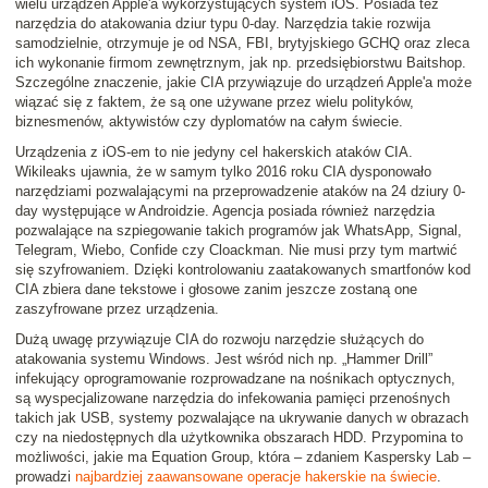
wielu urządzeń Apple'a wykorzystujących system iOS. Posiada też
narzędzia do atakowania dziur typu 0-day. Narzędzia takie rozwija
samodzielnie, otrzymuje je od NSA, FBI, brytyjskiego GCHQ oraz zleca
ich wykonanie firmom zewnętrznym, jak np. przedsiębiorstwu Baitshop.
Szczególne znaczenie, jakie CIA przywiązuje do urządzeń Apple'a może
wiązać się z faktem, że są one używane przez wielu polityków,
biznesmenów, aktywistów czy dyplomatów na całym świecie.
Urządzenia z iOS-em to nie jedyny cel hakerskich ataków CIA.
Wikileaks ujawnia, że w samym tylko 2016 roku CIA dysponowało
narzędziami pozwalającymi na przeprowadzenie ataków na 24 dziury 0-
day występujące w Androidzie. Agencja posiada również narzędzia
pozwalające na szpiegowanie takich programów jak WhatsApp, Signal,
Telegram, Wiebo, Confide czy Cloackman. Nie musi przy tym martwić
się szyfrowaniem. Dzięki kontrolowaniu zaatakowanych smartfonów kod
CIA zbiera dane tekstowe i głosowe zanim jeszcze zostaną one
zaszyfrowane przez urządzenia.
Dużą uwagę przywiązuje CIA do rozwoju narzędzie służących do
atakowania systemu Windows. Jest wśród nich np. „Hammer Drill”
infekujący oprogramowanie rozprowadzane na nośnikach optycznych,
są wyspecjalizowane narzędzia do infekowania pamięci przenośnych
takich jak USB, systemy pozwalające na ukrywanie danych w obrazach
czy na niedostępnych dla użytkownika obszarach HDD. Przypomina to
możliwości, jakie ma Equation Group, która – zdaniem Kaspersky Lab –
prowadzi
najbardziej zaawansowane operacje hakerskie na świecie
.