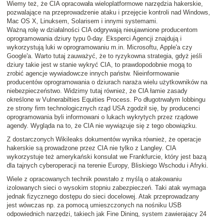
Wiemy też, że CIA opracowała wieloplatformowe narzędzia hakerskie,
pozwalające na przeprowadzenie ataku i przejęcie kontroli nad Windows,
Mac OS X, Linuksem, Solarisem i innymi systemami.
Ważną rolę w działalności CIA odgrywają nieujawnione producentom
oprogramowania dziury typu 0-day. Eksperci Agencji znajdują i
wykorzystują luki w oprogramowaniu m.in. Microsoftu, Apple'a czy
Google'a. Warto tutaj zauważyć, że to ryzykowna strategia, gdyż jeśli
dziury takie jest w stanie wykryć CIA, to prawdopodobnie mogą to
zrobić agencje wywiadowcze innych państw. Nieinformowanie
producentów oprogramowania o dziurach naraża wielu użytkowników na
niebezpieczeństwo. Widzimy tutaj również, że CIA łamie zasady
określone w Vulnerabilties Equities Process. Po długotrwałym lobbingu
ze strony firm technologicznych rząd USA zgodził się, by producenci
oprogramowania byli informowani o lukach wykrytych przez rządowe
agendy. Wygląda na to, że CIA nie wywiązuje się z tego obowiązku.
Z dostarczonych Wikileaks dokumentów wynika również, że operacje
hakerskie są prowadzone przez CIA nie tylko z Langley. CIA
wykorzystuje też amerykański konsulat we Frankfurcie, który jest bazą
dla tajnych cyberoperacji na terenie Europy, Bliskiego Wschodu i Afryki.
Wiele z opracowanych technik powstało z myślą o atakowaniu
izolowanych sieci o wysokim stopniu zabezpieczeń. Taki atak wymaga
jednak fizycznego dostępu do sieci docelowej. Atak przeprowadzany
jest wówczas np. za pomocą umieszczonych na nośniku USB
odpowiednich narzędzi, takiech jak Fine Dining, system zawierający 24