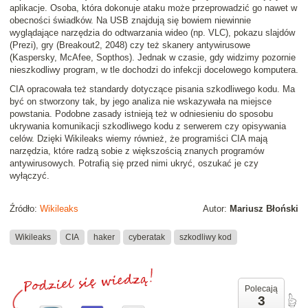
aplikacje. Osoba, która dokonuje ataku może przeprowadzić go nawet w
obecności świadków. Na USB znajdują się bowiem niewinnie
wyglądające narzędzia do odtwarzania wideo (np. VLC), pokazu slajdów
(Prezi), gry (Breakout2, 2048) czy też skanery antywirusowe
(Kaspersky, McAfee, Sopthos). Jednak w czasie, gdy widzimy pozornie
nieszkodliwy program, w tle dochodzi do infekcji docelowego komputera.
CIA opracowała też standardy dotyczące pisania szkodliwego kodu. Ma
być on stworzony tak, by jego analiza nie wskazywała na miejsce
powstania. Podobne zasady istnieją też w odniesieniu do sposobu
ukrywania komunikacji szkodliwego kodu z serwerem czy opisywania
celów. Dzięki Wikileaks wiemy również, że programiści CIA mają
narzędzia, które radzą sobie z większością znanych programów
antywirusowych. Potrafią się przed nimi ukryć, oszukać je czy
wyłączyć.
Źródło:
Wikileaks
Autor:
Mariusz Błoński
Wikileaks
CIA
haker
cyberatak
szkodliwy kod
Polecają
3