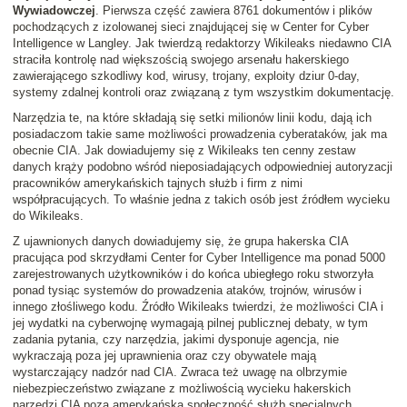
Wywiadowczej
. Pierwsza część zawiera 8761 dokumentów i plików
pochodzących z izolowanej sieci znajdującej się w Center for Cyber
Intelligence w Langley. Jak twierdzą redaktorzy Wikileaks niedawno CIA
straciła kontrolę nad większością swojego arsenału hakerskiego
zawierającego szkodliwy kod, wirusy, trojany, exploity dziur 0-day,
systemy zdalnej kontroli oraz związaną z tym wszystkim dokumentację.
Narzędzia te, na które składają się setki milionów linii kodu, dają ich
posiadaczom takie same możliwości prowadzenia cyberataków, jak ma
obecnie CIA. Jak dowiadujemy się z Wikileaks ten cenny zestaw
danych krąży podobno wśród nieposiadających odpowiedniej autoryzacji
pracowników amerykańskich tajnych służb i firm z nimi
współpracujących. To właśnie jedna z takich osób jest źródłem wycieku
do Wikileaks.
Z ujawnionych danych dowiadujemy się, że grupa hakerska CIA
pracująca pod skrzydłami Center for Cyber Intelligence ma ponad 5000
zarejestrowanych użytkowników i do końca ubiegłego roku stworzyła
ponad tysiąc systemów do prowadzenia ataków, trojnów, wirusów i
innego złośliwego kodu. Źródło Wikileaks twierdzi, że możliwości CIA i
jej wydatki na cyberwojnę wymagają pilnej publicznej debaty, w tym
zadania pytania, czy narzędzia, jakimi dysponuje agencja, nie
wykraczają poza jej uprawnienia oraz czy obywatele mają
wystarczający nadzór nad CIA. Zwraca też uwagę na olbrzymie
niebezpieczeństwo związane z możliwością wycieku hakerskich
narzędzi CIA poza amerykańską społeczność służb specjalnych.