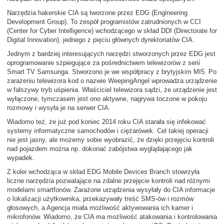
Narzędzia hakerskie CIA są tworzone przez EDG (Engineering
Development Group). To zespół programistów zatrudnionych w CCI
(Center for Cyber Intelligence) wchodzącego w skład DDI (Directorate for
Digital Innovation), jednego z pięciu głównych dyrektoriatów CIA.
Jednym z bardziej interesujących narzędzi stworzonych przez EDG jest
oprogramowanie szpiegujące za pośrednictwem telewizorów z serii
Smart TV Samsunga. Stworzono je we współpracy z brytyjskim MI5. Po
zarażeniu telewizora kod o nazwie WeepingAngel wprowadza urządzenie
w fałszywy tryb uśpienia. Właściciel telewizora sądzi, że urządzenie jest
wyłączone, tymczasem jest ono aktywne, nagrywa toczone w pokoju
rozmowy i wysyła je na serwer CIA.
Wiadomo też, że już pod koniec 2014 roku CIA starała się infekować
systemy informatyczne samochodów i ciężarówek. Cel takiej operacji
nie jest jasny, ale możemy sobie wyobrazić, że dzięki przejęciu kontroli
nad pojazdem można np. dokonać zabójstwa wyglądającego jak
wypadek.
Z kolei wchodząca w skład EDG Mobile Devices Branch stowrzyła
liczne narzędzia pozwalające na zdalne przejęcie kontroli nad różnymi
modelami smartfonów. Zarażone urządzenia wysyłały do CIA informacje
o lokalizacji użytkownika, przekazywały treść SMS-ów i rozmów
głosowych, a Agencja miała możliwość aktywowania ich kamer i
mikrofonów. Wiadomo, że CIA ma możliwość atakowania i kontrolowania