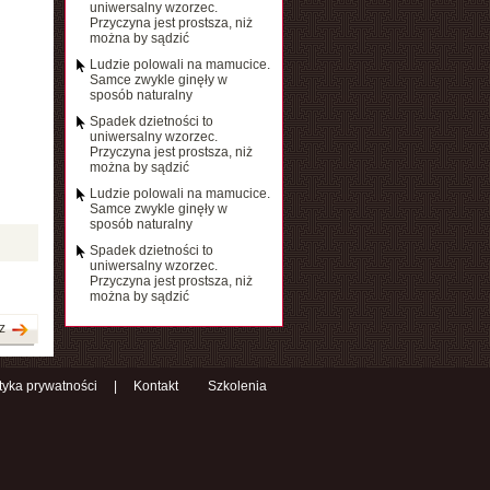
uniwersalny wzorzec.
Przyczyna jest prostsza, niż
można by sądzić
Ludzie polowali na mamucice.
Samce zwykle ginęły w
sposób naturalny
Spadek dzietności to
uniwersalny wzorzec.
Przyczyna jest prostsza, niż
można by sądzić
Ludzie polowali na mamucice.
Samce zwykle ginęły w
sposób naturalny
Spadek dzietności to
uniwersalny wzorzec.
Przyczyna jest prostsza, niż
można by sądzić
z
ityka prywatności
|
Kontakt
Szkolenia