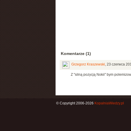
Komentarze (1)
Grzegorz Kraszewski
,
23 czerwca 201
Z "silną pozycją Nokii" bym polemizowa
© Copyright 2006-2026
KopalniaWiedzy.pl