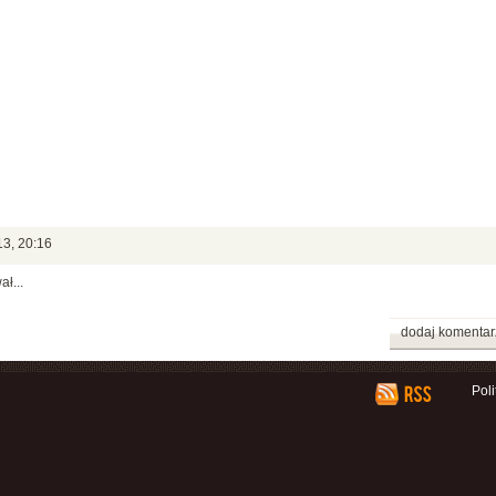
3, 20:16
ł...
dodaj komentar
Pol