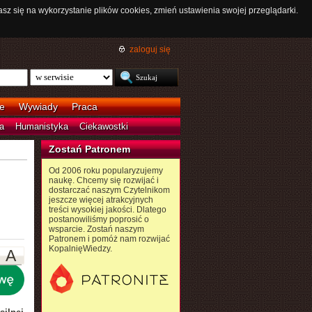
asz się na wykorzystanie plików cookies, zmień ustawienia swojej przeglądarki.
zaloguj się
e
Wywiady
Praca
a
Humanistyka
Ciekawostki
Zostań Patronem
Od 2006 roku popularyzujemy
naukę. Chcemy się rozwijać i
dostarczać naszym Czytelnikom
jeszcze więcej atrakcyjnych
treści wysokiej jakości. Dlatego
postanowiliśmy poprosić o
wsparcie. Zostań naszym
Patronem i pomóż nam rozwijać
KopalnięWiedzy.
A