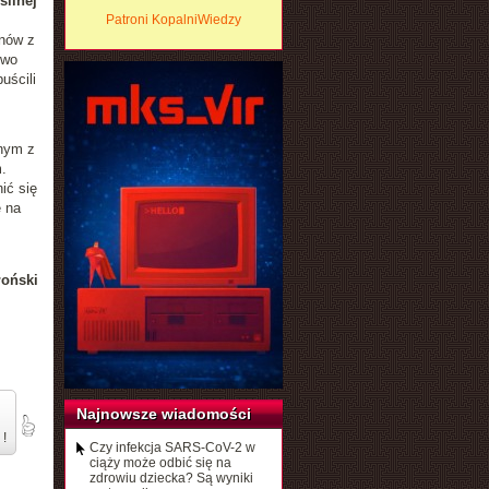
silnej
Patroni KopalniWiedzy
onów z
owo
uścili
dnym z
.
ić się
e na
łoński
Najnowsze wiadomości
 !
Czy infekcja SARS-CoV-2 w
ciąży może odbić się na
zdrowiu dziecka? Są wyniki