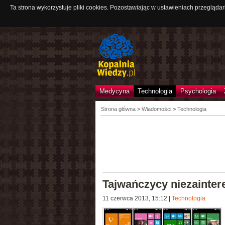
Ta strona wykorzystuje pliki cookies. Pozostawiając w ustawieniach przeglądar
Medycyna
Technologia
Psychologia
Strona główna
>
Wiadomości
>
Technologia
Tajwańczycy niezainte
11 czerwca 2013, 15:12
|
Technologia