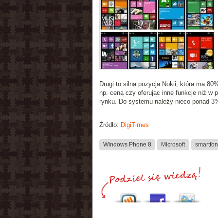
Drugi to silna pozycja Nokii, która ma 8
np. ceną czy oferując inne funkcje niż w 
rynku. Do systemu należy nieco ponad 3
Źródło:
DigiTimes
Windows Phone 8
Microsoft
smartfo