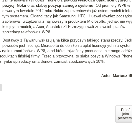
zainteresowani Windows Phone 8 z powodu
wysokich opłat licencyjnych
,
pozycji Nokii
oraz
słabej pozycji samego systemu
. Od premiery WP8 w
czwartym kwartale 2012 roku Nokia zaprezentowała już osiem modeli telef
tym systemem. Giganci tacy jak Samsung, HTC i Huawei również początk
zaoferowali urządzenia z najnowszym produktem Microsoftu, jednak nie wyp
kolejnych modeli, a Acer, Asustek i ZTE zrezygnowali ze swoich planów
sprzedaży telefonów z WP8.
Dostawcy z Tajwanu wskazują na kilka przyczyn takiego stanu rzeczy. Je
powodów jest niechęć Microsoftu do obniżenia opłat licencyjnych za system
0% rynku smartfonów z WP8, a od której tajwańscy producenci nie mogą odróżn
produktach fińskiej firmy. Trzecia przyczyna, to słaba pozycja Windows Phon
% rynku sprzedaży smartfonów, zamiast spodziewanych 10%.
Autor:
Mariusz B
n
Poleć
jako
pierwszy