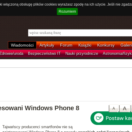
ki włączoną obsługę plików cookies wyrażasz zgodę na ich użycie. Jeśli nie zgadz
Rozumiem
Wiadomości
Artykuły
Forum
Książki
Konkursy
Galeri
Zdrowie/uroda
Bezpieczeństwo IT
Nauki przyrodnicze
Astronomia/fizyk
resowani Windows Phone 8
A
A
Tajwańscy producenci smartfonów nie są