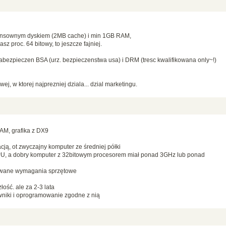
sensownym dyskiem (2MB cache) i min 1GB RAM,
masz proc. 64 bitowy, to jeszcze fajniej.
zabezpieczen BSA (urz. bezpieczenstwa usa) i DRM (tresc kwalifikowana only~!)
ej, w ktorej najprezniej dziala... dzial marketingu.
AM, grafika z DX9
cją, ot zwyczajny komputer ze średniej półki
PU, a dobry komputer z 32bitowym procesorem miał ponad 3GHz lub ponad
owane wymagania sprzętowe
łość. ale za 2-3 lata
owniki i oprogramowanie zgodne z nią