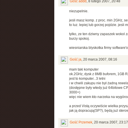
Gość addd
,
8 lutego 2007, 20:48
niezupelnie.
jesli masz komp. z proc. min 2GHz, 
to luz. lepiej lub gorzej pojdzie. jesli 
tylko, ze ten dziwny zapaszek wokol 
burzy spokoj.
wiesniarska blyskotka firmy software'ow
Gość ja
,
20 marca 2007, 08:16
mam taki komputer
ok.2GHz, dysk z 8MB buforem, 1GB R
jest to komputer...3 letni
i w chwili zakupu nie był żadną rewela
(dostępne były wtedy już 64bitowe C
3000+)
więc nie wiem kto narzeka na wygór
a przed Vistą oczywiście wielka przysz
jak ją dopracują(SP?), będą już ster
Gość Przemek
,
20 marca 2007, 23:17