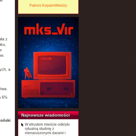
 w
Patroni KopalniWiedzy
ć
ła z
oku,
w
ws
ych, a
twa.
a 6%
Najnowsze wiadomości
łoński
W etruskim mieście odkryto
rytualną studnię z
nienaruszonymi darami i