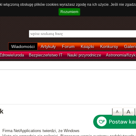
ki włączoną obsługę plików cookies wyrażasz zgodę na ich użycie. Jeśli nie zgadz
Rozumiem
Wiadomości
Artykuły
Forum
Książki
Konkursy
Galeri
Zdrowie/uroda
Bezpieczeństwo IT
Nauki przyrodnicze
Astronomia/fizyk
k
A
A
Firma NetApplications twierdzi, że
Windows