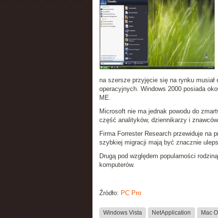
na szersze przyjęcie się na rynku musiał
operacyjnych. Windows 2000 posiada oko
ME.
Microsoft nie ma jednak powodu do zmar
część analityków, dziennikarzy i znawcó
Firma Forrester Research przewiduje na p
szybkiej migracji mają być znacznie ule
Drugą pod względem popularności rodzin
komputerów.
Źródło:
PC Pro
Windows Vista
NetApplication
Mac O