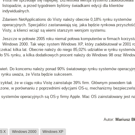
Vista nie sprzedaje się najlepiej
. Biznesowa wersja systemu zadebiutowała
listopadzie, a przed tygodniem byliśmy świadkami edycji dla klientów
indywidualnych.
Zdaniem NetApplications do Visty należy obecnie 0,18% rynku systemów
operacyjnych. Specjaliści zastanawiają się, jaka będzie rynkowa przyszłoś
Visty, a klienci wciąż są wierni starszym wersjom systemu.
Jeszcze w połowie 2005 roku niemal połowa komputerów w firmach korzysta
Windows 2000. Tak więc system Windows XP, który zadebiutował w 2001 r
 czekać kilka lat. Obecnie należy do niego 85,02% udziałów w rynku systemó
ło 5% rynku, a kilka dodatkowych procent należy do Windows 98 oraz Windo
twień. Do koncernu należy ponad 90% światowego rynku systemów operacyjn
w rynku uważa, że Vista będzie sukcesem.
rzykład, że w ciągu roku Vistę zainstaluje 39% firm. Głównym powodem tak
pszone, w porównaniu z poprzednimi edycjami OS-u, mechanizmy bezpieczeńs
ą systemów operacyjnych są OS-y firmy Apple. Mac OS zainstalowany jest n
Autor:
Mariusz B
S X
Windows 2000
Windows XP