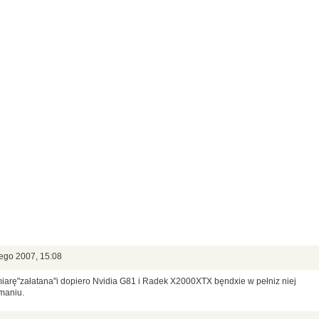
tego 2007, 15:08
 miarę"załatana"i dopiero Nvidia G81 i Radek X2000XTX bęndxie w pełniz niej
ymaniu.