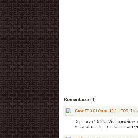
Komentarze (4)
Gość FF 3.0 i Opera 10.0 + TOR
,
7 lu
Dopiero za 1.5-2 lat Vista bęndźie w
korzystał teraz lepiej zostać na wstrz