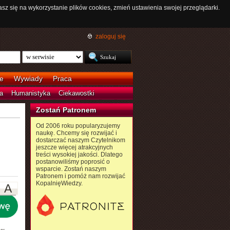
asz się na wykorzystanie plików cookies, zmień ustawienia swojej przeglądarki.
zaloguj się
e
Wywiady
Praca
a
Humanistyka
Ciekawostki
Zostań Patronem
Od 2006 roku popularyzujemy
naukę. Chcemy się rozwijać i
dostarczać naszym Czytelnikom
jeszcze więcej atrakcyjnych
treści wysokiej jakości. Dlatego
postanowiliśmy poprosić o
wsparcie. Zostań naszym
Patronem i pomóż nam rozwijać
KopalnięWiedzy.
A