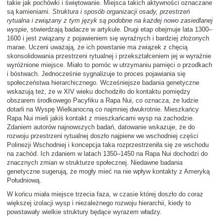
takie jak pochówki i świętowanie. Miejsca takich aktywności oznaczane
są kamieniami.
Struktura i sposób organizacji osady, przestrzeń
rytualna i związany z tym język są podobne na każdej nowo zasiedlanej
wyspie
, stwierdzają badacze w artykule. Drugi etap obejmuje lata 1300–
1600 i jest związany z pojawieniem się wyraźnych i bardziej złożonych
marae. Uczeni uważają, że ich powstanie ma związek z chęcią
skonsolidowania przestrzeni rytualnej i przekształceniem jej w wyraźnie
wyróżnione miejsce. Miało to pomóc w utrzymaniu pamięci o przodkach
i bóstwach. Jednocześnie sygnalizuje to proces pojawiania się
społeczeństwa hierarchicznego. Wcześniejsze badania genetyczne
wskazują też, że w XIV wieku dochodziło do kontaktu pomiędzy
obszarem środkowego Pacyfiku a Rapa Nui, co oznacza, że ludzie
dotarli na Wyspę Wielkanocną co najmniej dwukrotnie. Mieszkańcy
Rapa Nui mieli jakiś kontakt z mieszkańcami wysp na zachodzie.
Zdaniem autorów najnowszych badań, datowanie wskazuje, że do
rozwoju przestrzeni rytualnej doszło najpierw we wschodniej części
Polinezji Wschodniej i koncepcja taka rozprzestrzeniła się ze wschodu
na zachód. Ich zdaniem w latach 1350–1450 na Rapa Nui dochodzi do
znacznych zmian w strukturze społecznej. Niedawne badania
genetyczne sugerują, że mogły mieć na nie wpływ kontakty z Ameryką
Południową.
W końcu miała miejsce trzecia faza, w czasie której doszło do coraz
większej izolacji wysp i niezależnego rozwoju hierarchii, kiedy to
powstawały wielkie struktury będące wyrazem władzy.