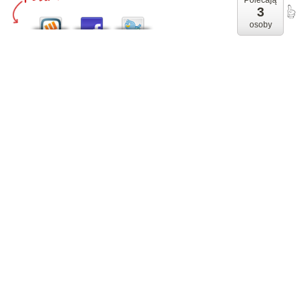
Polecają
3
osoby