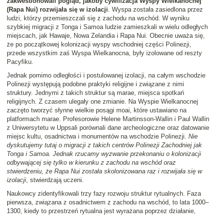
zakwestionowali pogląd, jakoby cywilizacja Wyspy Wielkanocnej
(Rapa Nui) rozwijała się w izolacji
. Wyspa została zasiedlona przez
ludzi, którzy przemieszczali się z zachodu na wschód. W wyniku
szybkiej migracji z Tonga i Samoa ludzie zamieszkali w wielu odległych
miejscach, jak Hawaje, Nowa Zelandia i Rapa Nui. Obecnie uważa się,
że po początkowej kolonizacji wyspy wschodniej części Polinezji,
przede wszystkim zaś Wyspa Wielkanocna, były izolowane od reszty
Pacyfiku.
Jednak pomimo odległości i postulowanej izolacji, na całym wschodzie
Polinezji występują podobne praktyki religijne i związane z nimi
struktury. Jednymi z takich struktur są marae, miejsca spotkań
religijnych. Z czasem ulegały one zmianie. Na Wyspie Wielkanocnej
zaczęto tworzyć słynne wielkie posągi moai, które ustawiano na
platformach marae. Profesorowie Helene Martinsson-Wallin i Paul Wallin
z Uniwersytetu w Uppsali porównali dane archeologiczne oraz datowanie
miejsc kultu, osadnictwa i monumentów na wschodzie Polinezji.
Nie
dyskutujemy tutaj o migracji z takich centrów Polinezji Zachodniej jak
Tonga i Samoa. Jednak rzucamy wyzwanie przekonaniu o kolonizacji
odbywającej się tylko w kierunku z zachodu na wschód oraz
stwierdzeniu, że Rapa Nui została skolonizowana raz i rozwijała się w
izolacji
, stwierdzają uczeni.
Naukowcy zidentyfikowali trzy fazy rozwoju struktur rytualnych. Faza
pierwsza, związana z osadnictwem z zachodu na wschód, to lata 1000–
1300, kiedy to przestrzeń rytualna jest wyrażana poprzez działanie,