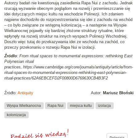
Autorzy badań nie kwestionują zasiedlenia Rapa Nui z zachodu. Jednak
rzucają wyzwanie obecnym poglądom na rozwój i przemieszczanie się
idei dotyczących miejsc kultu na wschodzie Polinezji. Ich zdaniem
najpierw dochodziło do rozprzestrzeniania się idei z zachodu na wschód
– co było związane ze wstępną kolonizacją – a następnie na Wyspie
Wielkanocnej pojawiły się bardziej złożone struktury rytualne, które
wpłynęły na rozwój struktur na innych wyspach Polinezji Wschodniej.
Doszło więc tutaj do przekazywania idei ze wschodu na zachód, co
przeczy przekonaniu o rozwoju Rapa Nui w izolacji.
Źródło
: From ritual spaces to monumental expressions: rethinking East
Polynesian ritual
practices, https://www.cambridge.org/core/journals/antiquity/article/from-
ritual-spaces-to-monumental-expressions-rethinking-east-polynesian-
ritual-practices/62A6EBCEFD2F00800D6769630CB4B3F2
Źródło:
Antiquity
Autor:
Mariusz Błoński
Wyspa Wielkanocna
Rapa Nui
miejsca kultu
izolacja
kolonizacja