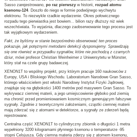
Sasso zarejestrowano,
po raz pierwszy
w historii,
rozpad atomu
ksenonu-124
. Doszło do niego w formie podwójnego wychwytu
elektronu. To niezwykle rzadkie wydarzenie. Okres połowicznego
rozpadu tego pierwiastka jest bowiem... bilion razy dłuższy niż wiek
wszechświata. To wyjaśnia, dlaczego zaobserwowanie tego procesu jest
tak wyjątkowym wydarzeniem.
Fakt, że byliśmy w stanie bezpośrednio obserwować ten proces
pokazuje, jak potężnymi metodami detekcji dysponujemy. Sprawdzają
się one również w przypadku sygnałów, które nie pochodzą z czarnych
dziur
, mówi profesor Christian Weinheimer z Uniwersytetu w Münster,
który stał na czele grupy badawczej.
XENON1T to wspólny projekt, przy którym pracuje 160 naukowców z
Europy, USA i Bliskiego Wschodu. Laboratorium Narodowe Gran Sasso,
którego właścicielem jest włoski Narodowy Instytut Fizyki Jądrowej,
znajduje się na głębokości 1400 metrów pod masywem Gran Sasso. To
wykrywacz ciemnej materii, a jego umiejscowienie głęboko pod ziemią
ma chronić przed promieniowaniem kosmicznym generującym fałszywe
sygnały. Zgodnie z teoretycznymi założeniami, cząstki ciemnej materii
mają zderzać się z atomami w detektorze, a sygnały ze zderzeń będą
rejestrowane.
Centralna część XENON1T to cylindryczny zbiornik o długości 1 metra
wypełniony 3200 kilogramami płynnego ksenonu o temperaturze -95
stopni Celsjusza. Gdy ciemna materia zderzy się z atomem ksenonu,