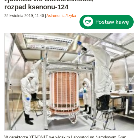
rozpad ksenonu-124
25 kwietnia 2019, 11:40
|
Astronomia/fizyka
W detektorze XENON1T we włoskim Laboratorium Narodowym Gran