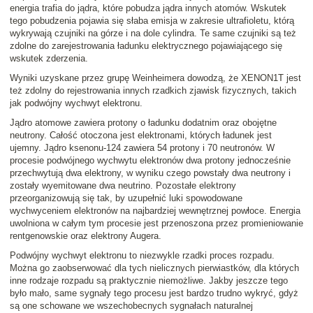
energia trafia do jądra, które pobudza jądra innych atomów. Wskutek
tego pobudzenia pojawia się słaba emisja w zakresie ultrafioletu, którą
wykrywają czujniki na górze i na dole cylindra. Te same czujniki są też
zdolne do zarejestrowania ładunku elektrycznego pojawiającego się
wskutek zderzenia.
Wyniki uzyskane przez grupę Weinheimera dowodzą, że XENON1T jest
też zdolny do rejestrowania innych rzadkich zjawisk fizycznych, takich
jak podwójny wychwyt elektronu.
Jądro atomowe zawiera protony o ładunku dodatnim oraz obojętne
neutrony. Całość otoczona jest elektronami, których ładunek jest
ujemny. Jądro ksenonu-124 zawiera 54 protony i 70 neutronów. W
procesie podwójnego wychwytu elektronów dwa protony jednocześnie
przechwytują dwa elektrony, w wyniku czego powstały dwa neutrony i
zostały wyemitowane dwa neutrino. Pozostałe elektrony
przeorganizowują się tak, by uzupełnić luki spowodowane
wychwyceniem elektronów na najbardziej wewnętrznej powłoce. Energia
uwolniona w całym tym procesie jest przenoszona przez promieniowanie
rentgenowskie oraz elektrony Augera.
Podwójny wychwyt elektronu to niezwykle rzadki proces rozpadu.
Można go zaobserwować dla tych nielicznych pierwiastków, dla których
inne rodzaje rozpadu są praktycznie niemożliwe. Jakby jeszcze tego
było mało, same sygnały tego procesu jest bardzo trudno wykryć, gdyż
są one schowane we wszechobecnych sygnałach naturalnej