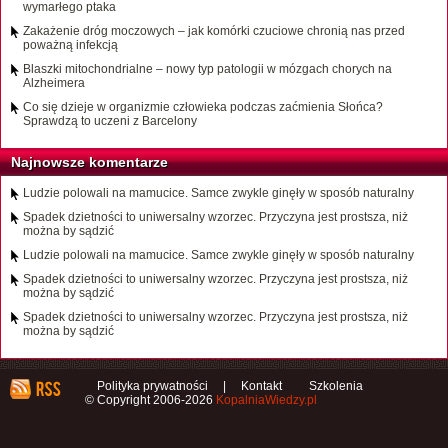
wymarłego ptaka
Zakażenie dróg moczowych – jak komórki czuciowe chronią nas przed
poważną infekcją
Blaszki mitochondrialne – nowy typ patologii w mózgach chorych na
Alzheimera
Co się dzieje w organizmie człowieka podczas zaćmienia Słońca?
Sprawdzą to uczeni z Barcelony
Najnowsze komentarze
Ludzie polowali na mamucice. Samce zwykle ginęły w sposób naturalny
Spadek dzietności to uniwersalny wzorzec. Przyczyna jest prostsza, niż
można by sądzić
Ludzie polowali na mamucice. Samce zwykle ginęły w sposób naturalny
Spadek dzietności to uniwersalny wzorzec. Przyczyna jest prostsza, niż
można by sądzić
Spadek dzietności to uniwersalny wzorzec. Przyczyna jest prostsza, niż
można by sądzić
Polityka prywatności
|
Kontakt
Szkolenia
© Copyright 2006-2026
KopalniaWiedzy.pl