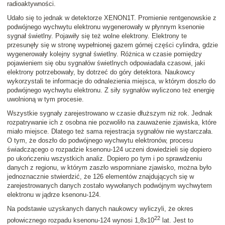
radioaktywności.
Udało się to jednak w detektorze XENON1T. Promienie rentgenowskie z
podwójnego wychwytu elektronu wygenerowały w płynnym ksenonie
sygnał świetlny. Pojawiły się też wolne elektrony. Elektrony te
przesunęły się w stronę wypełnionej gazem górnej części cylindra, gdzie
wygenerowały kolejny sygnał świetlny. Różnica w czasie pomiędzy
pojawieniem się obu sygnałów świetlnych odpowiadała czasowi, jaki
elektrony potrzebowały, by dotrzeć do góry detektora. Naukowcy
wykorzystali te informacje do odnalezienia miejsca, w którym doszło do
podwójnego wychwytu elektronu. Z siły sygnałów wyliczono też energię
uwolnioną w tym procesie.
Wszystkie sygnały zarejestrowano w czasie dłuższym niż rok. Jednak
rozpatrywanie ich z osobna nie pozwoliło na zauważenie zjawiska, które
miało miejsce. Dlatego też sama rejestracja sygnałów nie wystarczała.
O tym, że doszło do podwójnego wychwytu elektronów, procesu
świadczącego o rozpadzie ksenonu-124 uczeni dowiedzieli się dopiero
po ukończeniu wszystkich analiz. Dopiero po tym i po sprawdzeniu
danych z regionu, w którym zaszło wspomniane zjawisko, można było
jednoznacznie stwierdzić, że 126 elementów znajdujących się w
zarejestrowanych danych zostało wywołanych podwójnym wychwytem
elektronu w jądrze ksenonu-124.
Na podstawie uzyskanych danych naukowcy wyliczyli, że okres
22
połowicznego rozpadu ksenonu-124 wynosi 1,8x10
lat. Jest to