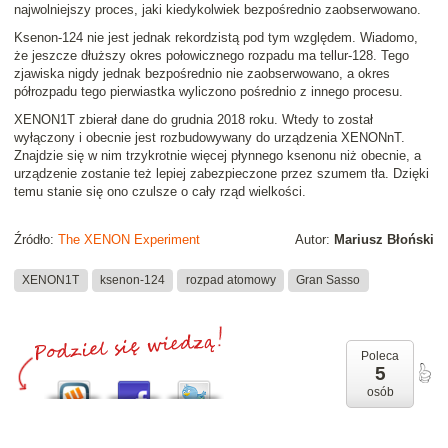
najwolniejszy proces, jaki kiedykolwiek bezpośrednio zaobserwowano.
Ksenon-124 nie jest jednak rekordzistą pod tym względem. Wiadomo,
że jeszcze dłuższy okres połowicznego rozpadu ma tellur-128. Tego
zjawiska nigdy jednak bezpośrednio nie zaobserwowano, a okres
półrozpadu tego pierwiastka wyliczono pośrednio z innego procesu.
XENON1T zbierał dane do grudnia 2018 roku. Wtedy to został
wyłączony i obecnie jest rozbudowywany do urządzenia XENONnT.
Znajdzie się w nim trzykrotnie więcej płynnego ksenonu niż obecnie, a
urządzenie zostanie też lepiej zabezpieczone przez szumem tła. Dzięki
temu stanie się ono czulsze o cały rząd wielkości.
Źródło:
The XENON Experiment
Autor:
Mariusz Błoński
XENON1T
ksenon-124
rozpad atomowy
Gran Sasso
Poleca
5
osób