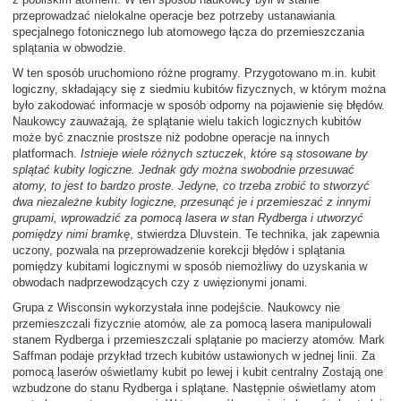
przeprowadzać nielokalne operacje bez potrzeby ustanawiania
specjalnego fotonicznego lub atomowego łącza do przemieszczania
splątania w obwodzie.
W ten sposób uruchomiono różne programy. Przygotowano m.in. kubit
logiczny, składający się z siedmiu kubitów fizycznych, w którym można
było zakodować informacje w sposób odporny na pojawienie się błędów.
Naukowcy zauważają, że splątanie wielu takich logicznych kubitów
może być znacznie prostsze niż podobne operacje na innych
platformach.
Istnieje wiele różnych sztuczek, które są stosowane by
splątać kubity logiczne. Jednak gdy można swobodnie przesuwać
atomy, to jest to bardzo proste. Jedyne, co trzeba zrobić to stworzyć
dwa niezależne kubity logiczne, przesunąć je i przemieszać z innymi
grupami, wprowadzić za pomocą lasera w stan Rydberga i utworzyć
pomiędzy nimi bramkę
, stwierdza Dluvstein. Te technika, jak zapewnia
uczony, pozwala na przeprowadzenie korekcji błędów i splątania
pomiędzy kubitami logicznymi w sposób niemożliwy do uzyskania w
obwodach nadprzewodzących czy z uwięzionymi jonami.
Grupa z Wisconsin wykorzystała inne podejście. Naukowcy nie
przemieszczali fizycznie atomów, ale za pomocą lasera manipulowali
stanem Rydberga i przemieszczali splątanie po macierzy atomów. Mark
Saffman podaje przykład trzech kubitów ustawionych w jednej linii. Za
pomocą laserów oświetlamy kubit po lewej i kubit centralny Zostają one
wzbudzone do stanu Rydberga i splątane. Następnie oświetlamy atom