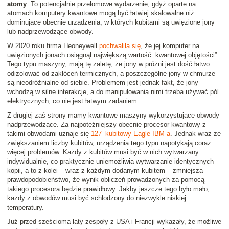
atomy
. To potencjalnie przełomowe wydarzenie, gdyż oparte na
atomach komputery kwantowe mogą być łatwiej skalowalne niż
dominujące obecnie urządzenia, w których kubitami są uwięzione jony
lub nadprzewodzące obwody.
W 2020 roku firma Heoneywell
pochwaliła się
, że jej komputer na
uwięzionych jonach osiągnął największą wartość „kwantowej objętości”.
Tego typu maszyny, mają tę zaletę, że jony w próżni jest dość łatwo
odizolować od zakłóceń termicznych, a poszczególne jony w chmurze
są nieodróżnialne od siebie. Problemem jest jednak fakt, że jony
wchodzą w silne interakcje, a do manipulowania nimi trzeba używać pól
elektrycznych, co nie jest łatwym zadaniem.
Z drugiej zaś strony mamy kwantowe maszyny wykorzystujące obwody
nadprzewodzące. Za najpotężniejszy obecnie procesor kwantowy z
takimi obwodami uznaje się
127–kubitowy Eagle IBM-a
. Jednak wraz ze
zwiększaniem liczby kubitów, urządzenia tego typu napotykają coraz
więcej problemów. Każdy z kubitów musi być w nich wytwarzany
indywidualnie, co praktycznie uniemożliwia wytwarzanie identycznych
kopii, a to z kolei – wraz z każdym dodanym kubitem – zmniejsza
prawdopodobieństwo, że wynik obliczeń prowadzonych za pomocą
takiego procesora będzie prawidłowy. Jakby jeszcze tego było mało,
każdy z obwodów musi być schłodzony do niezwykle niskiej
temperatury.
Już przed sześcioma laty zespoły z USA i Francji wykazały, że możliwe