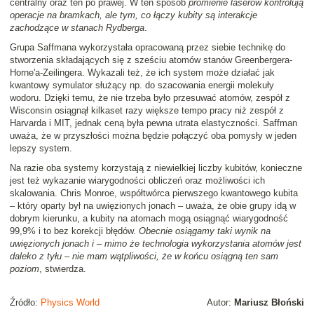
centralny oraz ten po prawej. W ten sposób
promienie laserów kontrolują
operacje na bramkach, ale tym, co łączy kubity są interakcje
zachodzące w stanach Rydberga
.
Grupa Saffmana wykorzystała opracowaną przez siebie technikę do
stworzenia składających się z sześciu atomów stanów Greenbergera-
Horne'a-Zeilingera. Wykazali też, że ich system może działać jak
kwantowy symulator służący np. do szacowania energii molekuły
wodoru. Dzięki temu, że nie trzeba było przesuwać atomów, zespół z
Wisconsin osiągnął kilkaset razy większe tempo pracy niż zespół z
Harvarda i MIT, jednak ceną była pewna utrata elastyczności. Saffman
uważa, że w przyszłości można będzie połączyć oba pomysły w jeden
lepszy system.
Na razie oba systemy korzystają z niewielkiej liczby kubitów, konieczne
jest też wykazanie wiarygodności obliczeń oraz możliwości ich
skalowania. Chris Monroe, współtwórca pierwszego kwantowego kubita
– który oparty był na uwięzionych jonach – uważa, że obie grupy idą w
dobrym kierunku, a kubity na atomach mogą osiągnąć wiarygodność
99,9% i to bez korekcji błędów.
Obecnie osiągamy taki wynik na
uwięzionych jonach i – mimo że technologia wykorzystania atomów jest
daleko z tyłu – nie mam wątpliwości, że w końcu osiągną ten sam
poziom
, stwierdza.
Źródło:
Physics World
Autor:
Mariusz Błoński