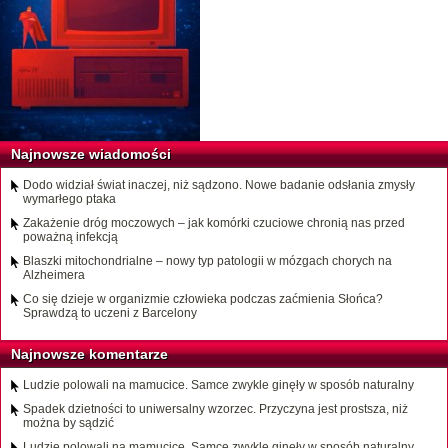
Najnowsze wiadomości
Dodo widział świat inaczej, niż sądzono. Nowe badanie odsłania zmysły
wymarłego ptaka
Zakażenie dróg moczowych – jak komórki czuciowe chronią nas przed
poważną infekcją
Blaszki mitochondrialne – nowy typ patologii w mózgach chorych na
Alzheimera
Co się dzieje w organizmie człowieka podczas zaćmienia Słońca?
Sprawdzą to uczeni z Barcelony
Najnowsze komentarze
Ludzie polowali na mamucice. Samce zwykle ginęły w sposób naturalny
Spadek dzietności to uniwersalny wzorzec. Przyczyna jest prostsza, niż
można by sądzić
Ludzie polowali na mamucice. Samce zwykle ginęły w sposób naturalny