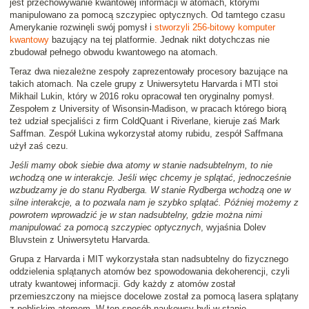
jest przechowywanie kwantowej informacji w atomach, którymi
manipulowano za pomocą szczypiec optycznych. Od tamtego czasu
Amerykanie rozwinęli swój pomysł i
stworzyli 256-bitowy komputer
kwantowy
bazujący na tej platformie. Jednak nikt dotychczas nie
zbudował pełnego obwodu kwantowego na atomach.
Teraz dwa niezależne zespoły zaprezentowały procesory bazujące na
takich atomach. Na czele grupy z Uniwersytetu Harvarda i MTI stoi
Mikhail Lukin, który w 2016 roku opracował ten oryginalny pomysł.
Zespołem z University of Wisonsin-Madison, w pracach którego biorą
też udział specjaliści z firm ColdQuant i Riverlane, kieruje zaś Mark
Saffman. Zespół Lukina wykorzystał atomy rubidu, zespół Saffmana
użył zaś cezu.
Jeśli mamy obok siebie dwa atomy w stanie nadsubtelnym, to nie
wchodzą one w interakcje. Jeśli więc chcemy je splątać, jednocześnie
wzbudzamy je do stanu Rydberga. W stanie Rydberga wchodzą one w
silne interakcje, a to pozwala nam je szybko splątać. Później możemy z
powrotem wprowadzić je w stan nadsubtelny, gdzie można nimi
manipulować za pomocą szczypiec optycznych
, wyjaśnia Dolev
Bluvstein z Uniwersytetu Harvarda.
Grupa z Harvarda i MIT wykorzystała stan nadsubtelny do fizycznego
oddzielenia splątanych atomów bez spowodowania dekoherencji, czyli
utraty kwantowej informacji. Gdy każdy z atomów został
przemieszczony na miejsce docelowe został za pomocą lasera splątany
z pobliskim atomem. W ten sposób naukowcy byli w stanie