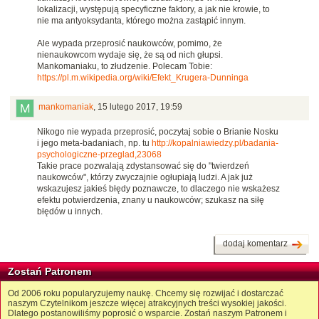
lokalizacji, występują specyficzne faktory, a jak nie krowie, to
nie ma antyoksydanta, którego można zastąpić innym.
Ale wypada przeprosić naukowców, pomimo, że
nienaukowcom wydaje się, że są od nich głupsi.
Mankomaniaku, to złudzenie. Polecam Tobie:
https://pl.m.wikipedia.org/wiki/Efekt_Krugera-Dunninga
mankomaniak
,
15 lutego 2017, 19:59
Nikogo nie wypada przeprosić, poczytaj sobie o Brianie Nosku
i jego meta-badaniach, np. tu
http://kopalniawiedzy.pl/badania-
psychologiczne-przeglad,23068
Takie prace pozwalają zdystansować się do "twierdzeń
naukowców", którzy zwyczajnie ogłupiają ludzi. A jak już
wskazujesz jakieś błędy poznawcze, to dlaczego nie wskażesz
efektu potwierdzenia, znany u naukowców; szukasz na siłę
błędów u innych.
dodaj komentarz
Zostań Patronem
Od 2006 roku popularyzujemy naukę. Chcemy się rozwijać i dostarczać
naszym Czytelnikom jeszcze więcej atrakcyjnych treści wysokiej jakości.
Dlatego postanowiliśmy poprosić o wsparcie. Zostań naszym Patronem i