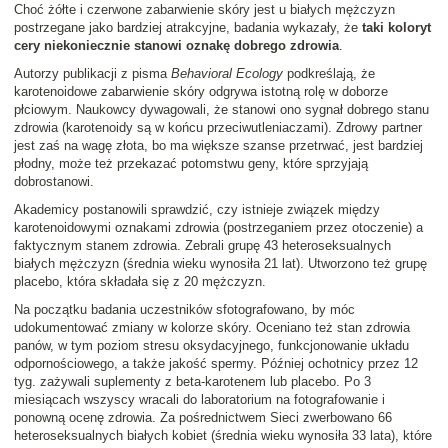
Choć żółte i czerwone zabarwienie skóry jest u białych mężczyzn
postrzegane jako bardziej atrakcyjne, badania wykazały, że
taki koloryt
cery niekoniecznie stanowi oznakę dobrego zdrowia
.
Autorzy publikacji z pisma
Behavioral Ecology
podkreślają, że
karotenoidowe zabarwienie skóry odgrywa istotną rolę w doborze
płciowym. Naukowcy dywagowali, że stanowi ono sygnał dobrego stanu
zdrowia (karotenoidy są w końcu przeciwutleniaczami). Zdrowy partner
jest zaś na wagę złota, bo ma większe szanse przetrwać, jest bardziej
płodny, może też przekazać potomstwu geny, które sprzyjają
dobrostanowi.
Akademicy postanowili sprawdzić, czy istnieje związek między
karotenoidowymi oznakami zdrowia (postrzeganiem przez otoczenie) a
faktycznym stanem zdrowia. Zebrali grupę 43 heteroseksualnych
białych mężczyzn (średnia wieku wynosiła 21 lat). Utworzono też grupę
placebo, która składała się z 20 mężczyzn.
Na początku badania uczestników sfotografowano, by móc
udokumentować zmiany w kolorze skóry. Oceniano też stan zdrowia
panów, w tym poziom stresu oksydacyjnego, funkcjonowanie układu
odpornościowego, a także jakość spermy. Później ochotnicy przez 12
tyg. zażywali suplementy z beta-karotenem lub placebo. Po 3
miesiącach wszyscy wracali do laboratorium na fotografowanie i
ponowną ocenę zdrowia. Za pośrednictwem Sieci zwerbowano 66
heteroseksualnych białych kobiet (średnia wieku wynosiła 33 lata), które