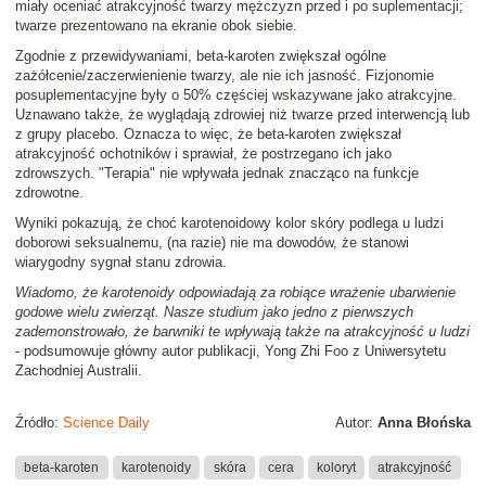
miały oceniać atrakcyjność twarzy mężczyzn przed i po suplementacji;
twarze prezentowano na ekranie obok siebie.
Zgodnie z przewidywaniami, beta-karoten zwiększał ogólne
zażółcenie/zaczerwienienie twarzy, ale nie ich jasność. Fizjonomie
posuplementacyjne były o 50% częściej wskazywane jako atrakcyjne.
Uznawano także, że wyglądają zdrowiej niż twarze przed interwencją lub
z grupy placebo. Oznacza to więc, że beta-karoten zwiększał
atrakcyjność ochotników i sprawiał, że postrzegano ich jako
zdrowszych. "Terapia" nie wpływała jednak znacząco na funkcje
zdrowotne.
Wyniki pokazują, że choć karotenoidowy kolor skóry podlega u ludzi
doborowi seksualnemu, (na razie) nie ma dowodów, że stanowi
wiarygodny sygnał stanu zdrowia.
Wiadomo, że karotenoidy odpowiadają za robiące wrażenie ubarwienie
godowe wielu zwierząt. Nasze studium jako jedno z pierwszych
zademonstrowało, że barwniki te wpływają także na atrakcyjność u ludzi
- podsumowuje główny autor publikacji, Yong Zhi Foo z Uniwersytetu
Zachodniej Australii.
Źródło:
Science Daily
Autor:
Anna Błońska
beta-karoten
karotenoidy
skóra
cera
koloryt
atrakcyjność