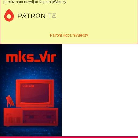
pomóż nam rozwijać KopalnięWiedzy.
Patroni KopalniWiedzy