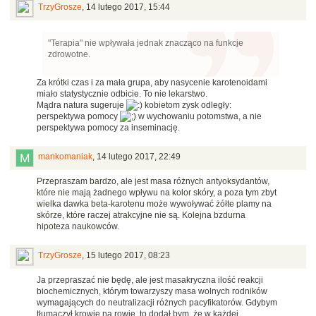
TrzyGrosze
,
14 lutego 2017, 15:44
"Terapia" nie wpływała jednak znacząco na funkcje
zdrowotne.
Za krótki czas i za mała grupa, aby nasycenie karotenoidami
miało statystycznie odbicie. To nie lekarstwo.
Mądra natura sugeruje
kobietom zysk odległy:
perspektywa pomocy
w wychowaniu potomstwa, a nie
perspektywa pomocy za inseminację.
mankomaniak
,
14 lutego 2017, 22:49
Przepraszam bardzo, ale jest masa różnych antyoksydantów,
które nie mają żadnego wpływu na kolor skóry, a poza tym zbyt
wielka dawka beta-karotenu może wywoływać żółte plamy na
skórze, które raczej atrakcyjne nie są. Kolejna bzdurna
hipoteza naukowców.
TrzyGrosze
,
15 lutego 2017, 08:23
Ja przepraszać nie będę, ale jest masakryczna ilość reakcji
biochemicznych, którym towarzyszy masa wolnych rodników
wymagających do neutralizacji różnych pacyfikatorów. Gdybym
tłumaczył krowie na rowie, to dodał bym, że w każdej