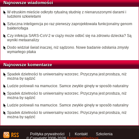
Najnowsze wiadomości
W etruskim mieście odkryto rytualną studnię z nienaruszonymi darami i
ludzkimi szkieletami
Sztuczna inteligencja po raz pierwszy zaprojektowała funkcjonalny genom
bakteriofaga
Czy infekcja SARS-CoV-2 w ciąży może odbić się na zdrowiu dziecka? Są
wyniki metaanalizy
Dodo widział świat inaczej, niż sądzono. Nowe badanie odsłania zmysły
wymarłego ptaka
Najnowsze komentarze
Spadek dzietności to uniwersalny wzorzec. Przyczyna jest prostsza, niż
można by sądzić
Ludzie polowali na mamucice. Samce zwykle ginęły w sposób naturalny
Spadek dzietności to uniwersalny wzorzec. Przyczyna jest prostsza, niż
można by sądzić
Ludzie polowali na mamucice. Samce zwykle ginęły w sposób naturalny
Spadek dzietności to uniwersalny wzorzec. Przyczyna jest prostsza, niż
można by sądzić
Polityka prywatności
|
Kontakt
Szkolenia
© Copyright 2006-2026
KopalniaWiedzy.pl