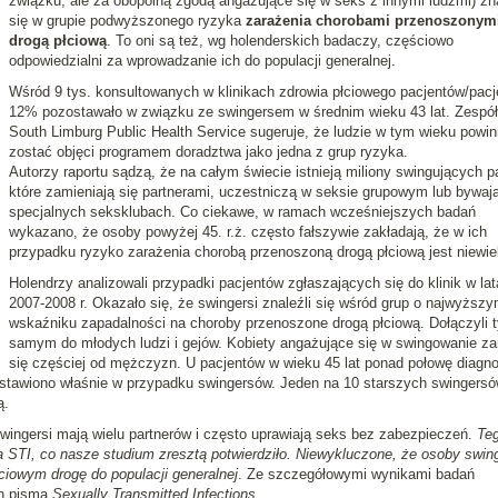
związku, ale za obopólną zgodą angażujące się w seks z innymi ludźmi) zn
się w grupie podwyższonego ryzyka
zarażenia chorobami przenoszonym
drogą płciową
. To oni są też, wg holenderskich badaczy, częściowo
odpowiedzialni za wprowadzanie ich do populacji generalnej.
Wśród 9 tys. konsultowanych w klinikach zdrowia płciowego pacjentów/pacj
12% pozostawało w związku ze swingersem w średnim wieku 43 lat. Zespół
South Limburg Public Health Service sugeruje, że ludzie w tym wieku powin
zostać objęci programem doradztwa jako jedna z grup ryzyka.
Autorzy raportu sądzą, że na całym świecie istnieją miliony swingujących pa
które zamieniają się partnerami, uczestniczą w seksie grupowym lub bywaj
specjalnych seksklubach. Co ciekawe, w ramach wcześniejszych badań
wykazano, że osoby powyżej 45. r.ż. często fałszywie zakładają, że w ich
przypadku ryzyko zarażenia chorobą przenoszoną drogą płciową jest niewiel
Holendrzy analizowali przypadki pacjentów zgłaszających się do klinik w la
2007-2008 r. Okazało się, że swingersi znaleźli się wśród grup o najwyższ
wskaźniku zapadalności na choroby przenoszone drogą płciową. Dołączyli 
samym do młodych ludzi i gejów. Kobiety angażujące się w swingowanie za
się częściej od mężczyzn. U pacjentów w wieku 45 lat ponad połowę diagn
 postawiono właśnie w przypadku swingersów. Jeden na 10 starszych swingers
ą.
swingersi mają wielu partnerów i często uprawiają seks bez zabezpieczeń.
Te
 STI, co nasze studium zresztą potwierdziło. Niewykluczone, że osoby swin
ciowym drogę do populacji generalnej
. Ze szczegółowymi wynikami badań
ch pisma
Sexually Transmitted Infections
.