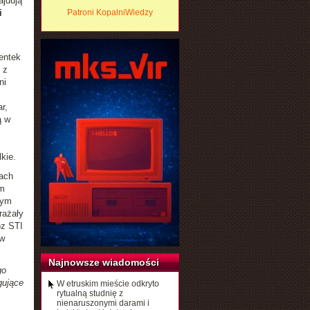
ajdują
i
Patroni KopalniWiedzy
entek
 z
ni
r,
ą w
kie.
tach
ym
tym
rażały
oz STI
ów
Najnowsze wiadomości
go
gujące
W etruskim mieście odkryto
rytualną studnię z
nienaruszonymi darami i