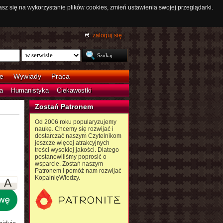
asz się na wykorzystanie plików cookies, zmień ustawienia swojej przeglądarki.
zaloguj się
e
Wywiady
Praca
a
Humanistyka
Ciekawostki
Zostań Patronem
Od 2006 roku popularyzujemy
naukę. Chcemy się rozwijać i
dostarczać naszym Czytelnikom
jeszcze więcej atrakcyjnych
treści wysokiej jakości. Dlatego
postanowiliśmy poprosić o
wsparcie. Zostań naszym
Patronem i pomóż nam rozwijać
KopalnięWiedzy.
A