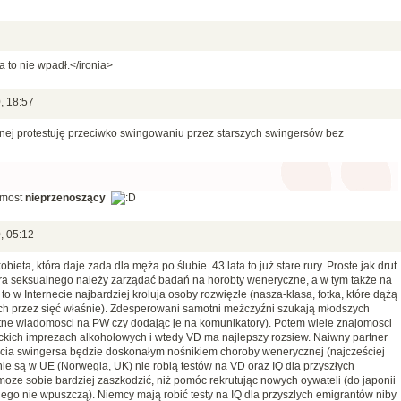
to nie wpadł.</ironia>
, 18:57
lnej protestuję przeciwko swingowaniu przez starszych swingersów bez
 most
nieprzenoszący
, 05:12
obieta, która daje zada dla męża po ślubie. 43 lata to już stare rury. Proste jak drut
era seksualnego należy zarządać badań na horobty weneryczne, a w tym także na
o w Internecie najbardziej kroluja osoby rozwięzłe (nasza-klasa, fotka, które dążą
h przez sięć właśnie). Zdesperowani samotni meżczyźni szukają młodszych
tne wiadomosci na PW czy dodając je na komunikatory). Potem wiele znajomosci
ckich imprezach alkoholowych i wtedy VD ma najlepszy rozsiew. Naiwny partner
życia swingersa będzie doskonałym nośnikiem choroby wenerycznej (najcześciej
e nie są w UE (Norwegia, UK) nie robią testów na VD oraz IQ dla przyszłych
moze sobie bardziej zaszkodzić, niż pomóc rekrutując nowych oywateli (do japonii
dego nie wpuszczą). Niemcy mają robić testy na IQ dla przyszlych emigrantów niby