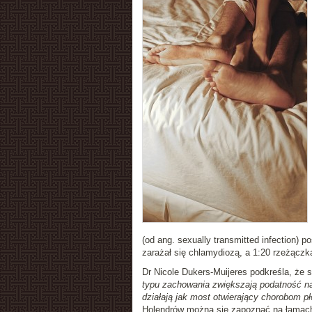
(od ang. sexually transmitted infection)
zarażał się chlamydiozą, a 1:20 rzeżączk
Dr Nicole Dukers-Muijeres podkreśla, że 
typu zachowania zwiększają podatność na
działają jak most otwierający chorobom pł
Holendrów można się zapoznać na łama