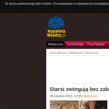
Ta strona wykorzystuje pliki cookies. Pozostawiając w ustawieniach przeglądar
Medycyna
Technologia
Psychologia
Strona główna
>
Wiadomości
>
Medycyna
Starsi swingują bez za
28 czerwca 2010, 12:35
|
Medycyna