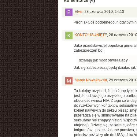
Komentarze (4)
Elviz
,
28 czerwca 2010, 14:13
<ironia>Coś podobnego, nigdy bym na 
KONTO USUNIĘTE
,
28 czerwca 2010
Jako przedstawiciel populacji genera
zabezpieczeń bo:
działają jak most
otwierający
Jak się zabezpieczą będą działać jak
Marek Nowakowski
,
29 czerwca 2010
To kolejny przykład, że na żonę tylko k
jest, że od swojego przyszłego partb
obecność wirusa HIV. Z tego co widzę t
do ryzykownych kontaktów seksualnyc
kobiet naiwnych do seksu pisząc smę
przeradza się w sming'owanie na pija
seksualny nie znający historii wspol
utajonej). Dziwię się, ze karaje, któr
imigrantów - przecież dane panstwo, 
polecisz bez wizy ale do USA już każ