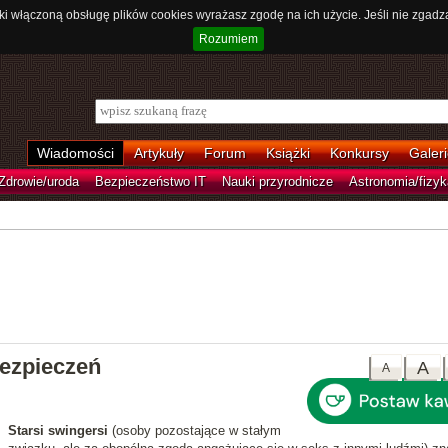
ki włączoną obsługę plików cookies wyrażasz zgodę na ich użycie. Jeśli nie zgadz
Rozumiem
Wiadomości
Artykuły
Forum
Książki
Konkursy
Galeri
Zdrowie/uroda
Bezpieczeństwo IT
Nauki przyrodnicze
Astronomia/fizyk
bezpieczeń
A
A
Starsi swingersi
(osoby pozostające w stałym