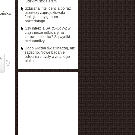
ludzkimi szkieletami
Sztuczna inteligencja po raz
pierwszy zaprojektowała
ońska
funkcjonalny genom
bakteriofaga
Czy infekcja SARS-CoV-2 w
ciąży może odbić się na
zdrowiu dziecka? Są wyniki
metaanalizy
Dodo widział świat inaczej, niż
sądzono. Nowe badanie
odsłania zmysły wymarłego
ą
ptaka