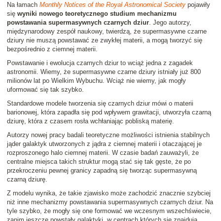
Na łamach
Monthly Notices of the Royal Astronomical Society
pojawiły
się
wyniki nowego teoretycznego studium mechanizmu
powstawania supermasywnych czarnych dziur
. Jego autorzy,
międzynarodowy zespół naukowy, twierdzą, że supermasywne czarne
dziury nie muszą powstawać ze zwykłej materii, a mogą tworzyć się
bezpośrednio z ciemnej materii.
Powstawanie i ewolucja czarnych dziur to wciąż jedna z zagadek
astronomii. Wiemy, że supermasywne czarne dziury istniały już 800
milionów lat po Wielkim Wybuchu. Wciąż nie wiemy, jak mogły
uformować się tak szybko.
Standardowe modele tworzenia się czarnych dziur mówi o materii
barionowej, która zapadła się pod wpływem grawitacji, utworzyła czarną
dziurę, która z czasem rosła wchłaniając pobliską materię.
Autorzy nowej pracy badali teoretyczne możliwości istnienia stabilnych
jąder galaktyk utworzonych z jądra z ciemnej materii i otaczającej je
rozproszonego halo ciemnej materii. W czasie badań zauważyli, że
centralne miejsca takich struktur mogą stać się tak gęste, że po
przekroczeniu pewnej granicy zapadną się tworząc supermasywną
czarną dziurę.
Z modelu wynika, że takie zjawisko może zachodzić znacznie szybciej
niż inne mechanizmy powstawania supermasywnych czarnych dziur. Na
tyle szybko, że mogły się one formować we wczesnym wszechświecie,
zanim jeszcze powstały galaktyki, w centrach których się znajdują.