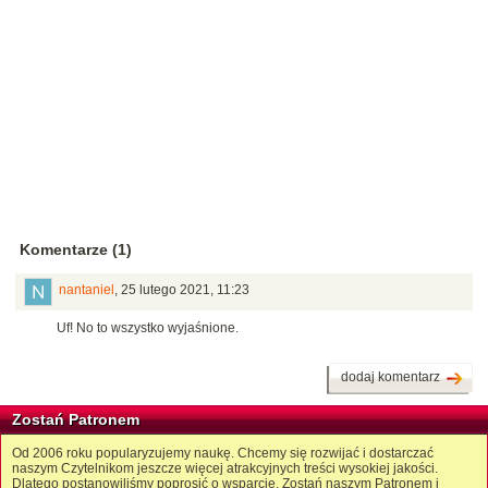
Komentarze (1)
nantaniel
,
25 lutego 2021, 11:23
Uf! No to wszystko wyjaśnione.
dodaj komentarz
Zostań Patronem
Od 2006 roku popularyzujemy naukę. Chcemy się rozwijać i dostarczać
naszym Czytelnikom jeszcze więcej atrakcyjnych treści wysokiej jakości.
Dlatego postanowiliśmy poprosić o wsparcie. Zostań naszym Patronem i