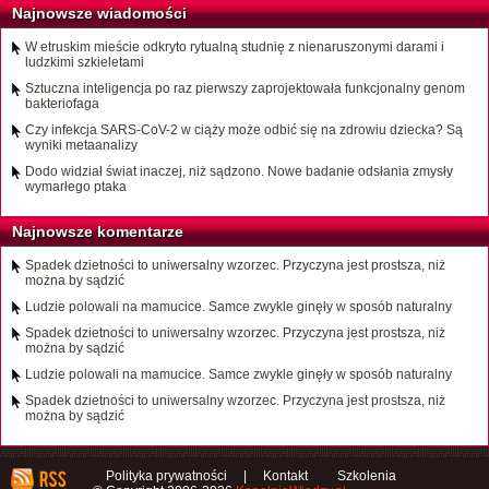
Najnowsze wiadomości
W etruskim mieście odkryto rytualną studnię z nienaruszonymi darami i
ludzkimi szkieletami
Sztuczna inteligencja po raz pierwszy zaprojektowała funkcjonalny genom
bakteriofaga
Czy infekcja SARS-CoV-2 w ciąży może odbić się na zdrowiu dziecka? Są
wyniki metaanalizy
Dodo widział świat inaczej, niż sądzono. Nowe badanie odsłania zmysły
wymarłego ptaka
Najnowsze komentarze
Spadek dzietności to uniwersalny wzorzec. Przyczyna jest prostsza, niż
można by sądzić
Ludzie polowali na mamucice. Samce zwykle ginęły w sposób naturalny
Spadek dzietności to uniwersalny wzorzec. Przyczyna jest prostsza, niż
można by sądzić
Ludzie polowali na mamucice. Samce zwykle ginęły w sposób naturalny
Spadek dzietności to uniwersalny wzorzec. Przyczyna jest prostsza, niż
można by sądzić
Polityka prywatności
|
Kontakt
Szkolenia