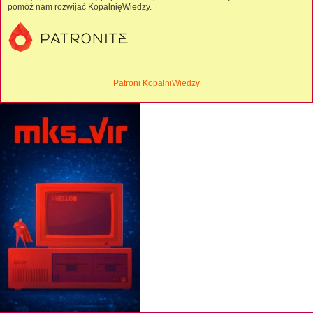
pomóż nam rozwijać KopalnięWiedzy.
Patroni KopalniWiedzy