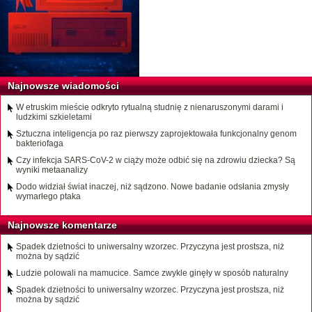
Najnowsze wiadomości
W etruskim mieście odkryto rytualną studnię z nienaruszonymi darami i
ludzkimi szkieletami
Sztuczna inteligencja po raz pierwszy zaprojektowała funkcjonalny genom
bakteriofaga
Czy infekcja SARS-CoV-2 w ciąży może odbić się na zdrowiu dziecka? Są
wyniki metaanalizy
Dodo widział świat inaczej, niż sądzono. Nowe badanie odsłania zmysły
wymarłego ptaka
Najnowsze komentarze
Spadek dzietności to uniwersalny wzorzec. Przyczyna jest prostsza, niż
można by sądzić
Ludzie polowali na mamucice. Samce zwykle ginęły w sposób naturalny
Spadek dzietności to uniwersalny wzorzec. Przyczyna jest prostsza, niż
można by sądzić