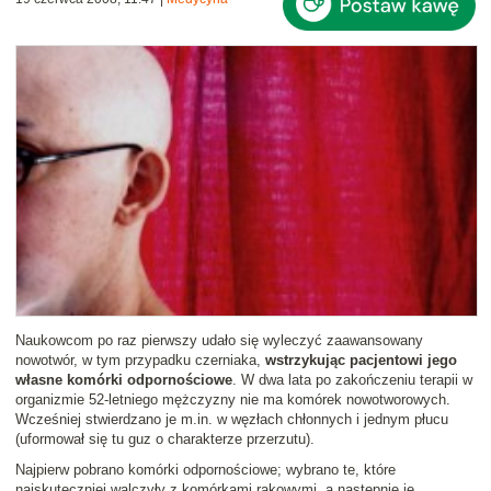
Naukowcom po raz pierwszy udało się wyleczyć zaawansowany
nowotwór, w tym przypadku czerniaka,
wstrzykując pacjentowi jego
własne komórki odpornościowe
. W dwa lata po zakończeniu terapii w
organizmie 52-letniego mężczyzny nie ma komórek nowotworowych.
Wcześniej stwierdzano je m.in. w węzłach chłonnych i jednym płucu
(uformował się tu guz o charakterze przerzutu).
Najpierw pobrano komórki odpornościowe; wybrano te, które
najskuteczniej walczyły z komórkami rakowymi, a następnie je