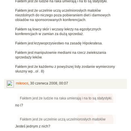
Faktem jest że ludzie na raka umierają i na to są statystyki.
Faktem jest że uczelnie uczą uczelniorosłych matołów
niezdolnych do niczego poza pobieraniem diet i darmowych
obiadów na sponsorowanych konferencjach.
Faktem są łowcy skór i wczasy lekrzy na egzotycznych
konferencjach w zamian za dużą sprzedaż.
Faktem jest krzywoprzysiestwo na zasadę Hipokratesa.
Faktem jest manipulownie mediami na rzecz zwiekszania
sprzedaży leków.
Faktem jest że każdemu z powyższej listy zostanie wymierzony
słuszny wp...ol . 8)
mikroos
,
30 czerwca 2008, 00:07
Faktem jest że ludzie na raka umierają i na to są statystyki.
no i?
Faktem jest że uczelnie uczą uczelniorosłych matołów
Jesteś jednym z nich?