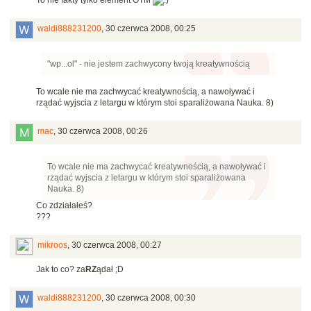
To nie fakty tylko element OTM
waldi888231200
,
30 czerwca 2008, 00:25
"wp...ol" - nie jestem zachwycony twoją kreatywnością
To wcale nie ma zachwycać kreatywnością, a nawoływać i
rządać wyjscia z letargu w którym stoi sparaliżowana Nauka. 8)
mac
,
30 czerwca 2008, 00:26
To wcale nie ma zachwycać kreatywnością, a nawoływać i
rządać wyjscia z letargu w którym stoi sparaliżowana
Nauka. 8)
Co zdziałałeś?
???
mikroos
,
30 czerwca 2008, 00:27
Jak to co? za
RZ
ądał ;D
waldi888231200
,
30 czerwca 2008, 00:30