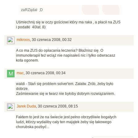
zaRZądał ;D
Uśmiechnij się w oczy gościowi który ma raka , a płacił na ZUS
i podatki 40lat. 8)
mikroos
,
30 czerwca 2008, 00:32
A co ma ZUS do opłacania leczenia? Błaźnisz się. O
immunoterapii też wciąż nie napisałeś nic i tylko odwracasz
kota ogonem.
mac
,
30 czerwca 2008, 00:34
waldi - Stań się problem solver'em. Załatw. Zrób, żeby było
dobrze.
Zaśmiewanie się w twarz nie byłoby dobrym rozwiązaniem.
Jarek Duda
,
30 czerwca 2008, 08:15
Faktem to jest że na świecie jest pełno obrzydliwie bogatych
ludzi, którzy wydaliby cały ten majątek żeby się takowego
chorubska pozbyć...