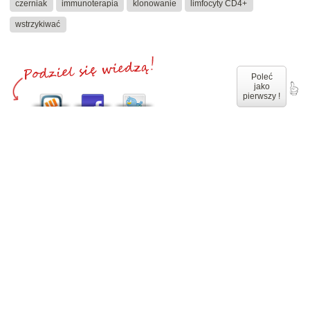
czerniak
immunoterapia
klonowanie
limfocyty CD4+
wstrzykiwać
Poleć
jako
pierwszy !