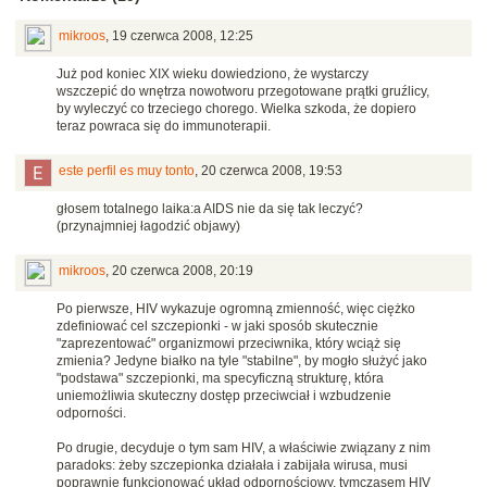
mikroos
,
19 czerwca 2008, 12:25
Już pod koniec XIX wieku dowiedziono, że wystarczy
wszczepić do wnętrza nowotworu przegotowane prątki gruźlicy,
by wyleczyć co trzeciego chorego. Wielka szkoda, że dopiero
teraz powraca się do immunoterapii.
este perfil es muy tonto
,
20 czerwca 2008, 19:53
głosem totalnego laika:a AIDS nie da się tak leczyć?
(przynajmniej łagodzić objawy)
mikroos
,
20 czerwca 2008, 20:19
Po pierwsze, HIV wykazuje ogromną zmienność, więc ciężko
zdefiniować cel szczepionki - w jaki sposób skutecznie
"zaprezentować" organizmowi przeciwnika, który wciąż się
zmienia? Jedyne białko na tyle "stabilne", by mogło służyć jako
"podstawa" szczepionki, ma specyficzną strukturę, która
uniemożliwia skuteczny dostęp przeciwciał i wzbudzenie
odporności.
Po drugie, decyduje o tym sam HIV, a właściwie związany z nim
paradoks: żeby szczepionka działała i zabijała wirusa, musi
poprawnie funkcjonować układ odpornościowy, tymczasem HIV