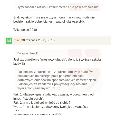
Tymczasem o rozwoju immunoterapii nie powiedziałeś nic.
Brak wyników = nie ma o czym mówić = wyników nigdy nie
będzie = rak to dobry biznes = wp...ol dla wszystkich
Tylko po co ?? 8)
mac
,
30 czerwca 2008, 00:15
"wiejski filozof"
Jest też określenie "wioskowy głupek", ale to już wyższa szkoła
jazdy. 8)
Faktem jest że uczelnie uczą uczelniorosłych matołów
niezdolnych do niczego poza pobieraniem diet i
darmowych obiadów na sponsorowanych konferencjach.
Faktem jest że każdemu z powyższej listy zostanie
wymierzony słuszny wp...ol . 8)
Fakt 1: dlatego lepiej studiować z pasją, w odróżnieniu od
innych "studiujących".
Fakt 2: a nie lepiej coś wnieść od siebie?
"wp...ol" - nie jestem zachwycony twoją kreatywnością
???