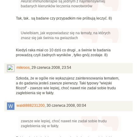
Akurat immunoterapie są jednym z najintensywniej
badanych kierunków leczenia nowotworów
Tak, tak.. są badane czy przypadkim nie próbują leczyć. 8)
Uwielbiam, jak wypowiadasz się na tematy, na których
znasz się jak świnia na gwiazdach
Kiedyś raka miał co 10 dziś co drugi , a świnie te badania
prowadzą czyli żadnych wyników , tylko gnój zostaje. 8)
mikroos
,
29 czerwca 2008, 23:54
Szkoda, że w ogóle nie wykazujesz zainteresowania tematem,
a do gadania jesteś zawsze pierwszy. Taki typowy "wiejski
filozof" - zawsze wie lepiej, choć nawet nie zadał sobie trudu
zagłebienia się w fakty.
waldi888231200
,
30 czerwca 2008, 00:04
zawsze wie lepiej, choć nawet nie zadał sobie trudu
zagłebienia się w fakty.