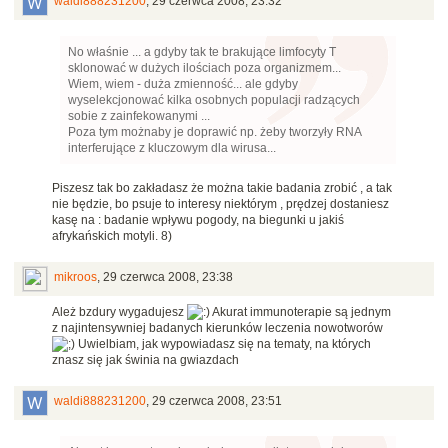
waldi888231200
,
29 czerwca 2008, 23:32
No właśnie ... a gdyby tak te brakujące limfocyty T
sklonować w dużych ilościach poza organizmem...
Wiem, wiem - duża zmienność... ale gdyby
wyselekcjonować kilka osobnych populacji radzących
sobie z zainfekowanymi ...
Poza tym możnaby je doprawić np. żeby tworzyły RNA
interferujące z kluczowym dla wirusa...
Piszesz tak bo zakładasz że można takie badania zrobić , a tak
nie będzie, bo psuje to interesy niektórym , prędzej dostaniesz
kasę na : badanie wpływu pogody, na biegunki u jakiś
afrykańskich motyli. 8)
mikroos
,
29 czerwca 2008, 23:38
Ależ bzdury wygadujesz
Akurat immunoterapie są jednym
z najintensywniej badanych kierunków leczenia nowotworów
Uwielbiam, jak wypowiadasz się na tematy, na których
znasz się jak świnia na gwiazdach
waldi888231200
,
29 czerwca 2008, 23:51