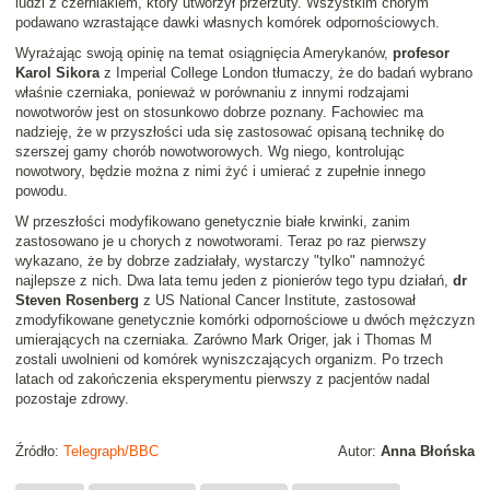
ludzi z czerniakiem, który utworzył przerzuty. Wszystkim chorym
podawano wzrastające dawki własnych komórek odpornościowych.
Wyrażając swoją opinię na temat osiągnięcia Amerykanów,
profesor
Karol Sikora
z Imperial College London tłumaczy, że do badań wybrano
właśnie czerniaka, ponieważ w porównaniu z innymi rodzajami
nowotworów jest on stosunkowo dobrze poznany. Fachowiec ma
nadzieję, że w przyszłości uda się zastosować opisaną technikę do
szerszej gamy chorób nowotworowych. Wg niego, kontrolując
nowotwory, będzie można z nimi żyć i umierać z zupełnie innego
powodu.
W przeszłości modyfikowano genetycznie białe krwinki, zanim
zastosowano je u chorych z nowotworami. Teraz po raz pierwszy
wykazano, że by dobrze zadziałały, wystarczy "tylko" namnożyć
najlepsze z nich. Dwa lata temu jeden z pionierów tego typu działań,
dr
Steven Rosenberg
z US National Cancer Institute, zastosował
zmodyfikowane genetycznie komórki odpornościowe u dwóch mężczyzn
umierających na czerniaka. Zarówno Mark Origer, jak i Thomas M
zostali uwolnieni od komórek wyniszczających organizm. Po trzech
latach od zakończenia eksperymentu pierwszy z pacjentów nadal
pozostaje zdrowy.
Źródło:
Telegraph/BBC
Autor:
Anna Błońska