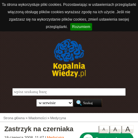
Ta strona wykorzystuje pliki cookies. Pozostawiając w ustawieniach przeglądarki
włączoną obsługę plików cookies wyrażasz zgodę na ich użycie. Jeśli nie
zgadzasz się na wykorzystanie plików cookies, zmień ustawienia swojej
przeglądarki.
Rozumiem
Strona główna
>
Wiadomości
>
Medycyna
Zastrzyk na czerniaka
A
A
A
19 czerwca 2008, 11:47
|
Medycyna