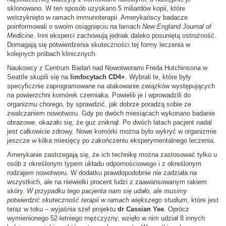
sklonowano. W ten sposób uzyskano 5 miliardów kopii, które
wstrzyknięto w ramach immunoterapii. Amerykańscy badacze
poinformowali o swoim osiągnięciu na łamach
New England Journal of
Medicine
. Inni eksperci zachowują jednak daleko posuniętą ostrożność.
Domagają się potwierdzenia skuteczności tej formy leczenia w
kolejnych próbach klinicznych.
Naukowcy z Centrum Badań nad Nowotworami Freda Hutchinsona w
Seattle skupili się na
limfocytach CD4+
. Wybrali te, które były
specyficznie zaprogramowane na atakowanie związków występujących
na powierzchni komórek czerniaka. Powielili je i wprowadzili do
organizmu chorego, by sprawdzić, jak dobrze poradzą sobie ze
zwalczaniem nowotworu. Gdy po dwóch miesiącach wykonano badanie
obrazowe, okazało się, że guz zniknął. Po dwóch latach pacjent nadal
jest całkowicie zdrowy. Nowe komórki można było wykryć w organizmie
jeszcze w kilka miesięcy po zakończeniu eksperymentalnego leczenia.
Amerykanie zastrzegają się, że ich technikę można zastosować tylko u
osób z określonym typem układu odpornościowego i z określonym
rodzajem nowotworu. W dodatku prawdopodobnie nie zadziała na
wszystkich, ale na niewielki procent ludzi z zaawansowanym rakiem
skóry.
W przypadku tego pacjenta nam się udało, ale musimy
potwierdzić skuteczność terapii w ramach większego studium
, które jest
teraz w toku – wyjaśnia szef projektu
dr Cassian Yee
. Oprócz
wymienionego 52-letniego mężczyzny, wzięło w nim udział 8 innych