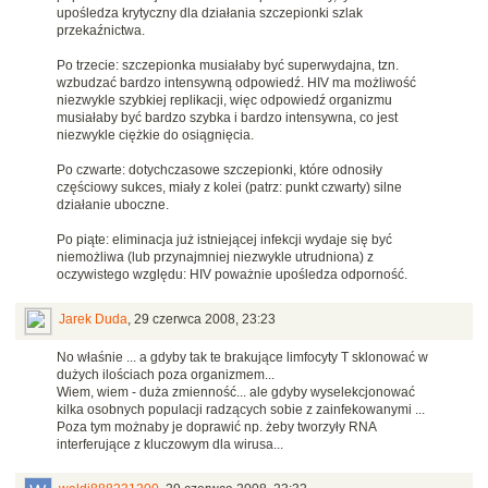
upośledza krytyczny dla działania szczepionki szlak
przekaźnictwa.
Po trzecie: szczepionka musiałaby być superwydajna, tzn.
wzbudzać bardzo intensywną odpowiedź. HIV ma możliwość
niezwykle szybkiej replikacji, więc odpowiedź organizmu
musiałaby być bardzo szybka i bardzo intensywna, co jest
niezwykle ciężkie do osiągnięcia.
Po czwarte: dotychczasowe szczepionki, które odnosiły
częściowy sukces, miały z kolei (patrz: punkt czwarty) silne
działanie uboczne.
Po piąte: eliminacja już istniejącej infekcji wydaje się być
niemożliwa (lub przynajmniej niezwykle utrudniona) z
oczywistego względu: HIV poważnie upośledza odporność.
Jarek Duda
,
29 czerwca 2008, 23:23
No właśnie ... a gdyby tak te brakujące limfocyty T sklonować w
dużych ilościach poza organizmem...
Wiem, wiem - duża zmienność... ale gdyby wyselekcjonować
kilka osobnych populacji radzących sobie z zainfekowanymi ...
Poza tym możnaby je doprawić np. żeby tworzyły RNA
interferujące z kluczowym dla wirusa...