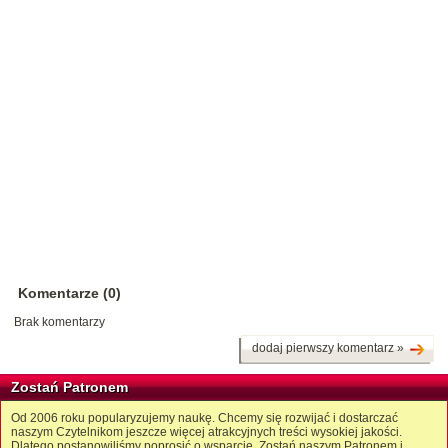
Komentarze (0)
Brak komentarzy
dodaj pierwszy komentarz »
Zostań Patronem
Od 2006 roku popularyzujemy naukę. Chcemy się rozwijać i dostarczać
naszym Czytelnikom jeszcze więcej atrakcyjnych treści wysokiej jakości.
Dlatego postanowiliśmy poprosić o wsparcie. Zostań naszym Patronem i