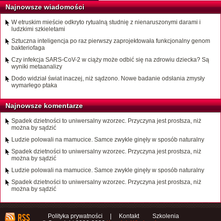
Najnowsze wiadomości
W etruskim mieście odkryto rytualną studnię z nienaruszonymi darami i
ludzkimi szkieletami
Sztuczna inteligencja po raz pierwszy zaprojektowała funkcjonalny genom
bakteriofaga
Czy infekcja SARS-CoV-2 w ciąży może odbić się na zdrowiu dziecka? Są
wyniki metaanalizy
Dodo widział świat inaczej, niż sądzono. Nowe badanie odsłania zmysły
wymarłego ptaka
Najnowsze komentarze
Spadek dzietności to uniwersalny wzorzec. Przyczyna jest prostsza, niż
można by sądzić
Ludzie polowali na mamucice. Samce zwykle ginęły w sposób naturalny
Spadek dzietności to uniwersalny wzorzec. Przyczyna jest prostsza, niż
można by sądzić
Ludzie polowali na mamucice. Samce zwykle ginęły w sposób naturalny
Spadek dzietności to uniwersalny wzorzec. Przyczyna jest prostsza, niż
można by sądzić
Polityka prywatności
|
Kontakt
Szkolenia