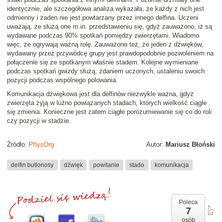
identycznie, ale szczegółowa analiza wykazała, że każdy z nich jest
odmienny i żaden nie jest powtarzany przez innego delfina. Uczeni
uważają, że służą one m.in. przedstawieniu się, gdyż zauważono, iż są
wydawane podczas 90% spotkań pomiędzy zwierzętami. Wiadomo
więc, że ogrywają ważną rolę. Zauważono też, że jeden z dźwięków,
wydawany przez przywódcę grupy jest prawdopodobnie pozwoleniem na
połączenie się ze spotkanym właśnie stadem. Kolejne wymieniane
podczas spotkań gwizdy służą, zdaniem uczonych, ustaleniu swoich
pozycji podczas wspólnego polowania.
Komunikacja dźwiękowa jest dla delfinów niezwykle ważna, gdyż
zwierzęta żyją w luźno powiązanych stadach, których wielkość ciągle
się zmienia. Konieczne jest zatem ciągłe porozumiewanie się co do roli
czy pozycji w stadzie.
Źródło:
PhysOrg
Autor:
Mariusz Błoński
delfin butlonosy
dźwięk
powitanie
stado
komunikacja
Poleca
7
osób