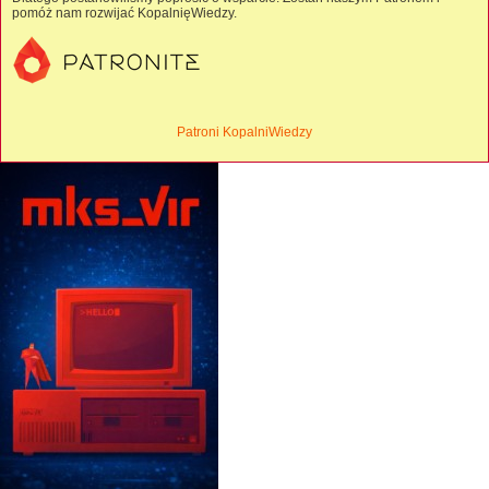
pomóż nam rozwijać KopalnięWiedzy.
Patroni KopalniWiedzy