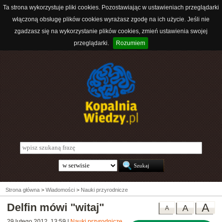
Ta strona wykorzystuje pliki cookies. Pozostawiając w ustawieniach przeglądarki
włączoną obsługę plików cookies wyrażasz zgodę na ich użycie. Jeśli nie
zgadzasz się na wykorzystanie plików cookies, zmień ustawienia swojej
przeglądarki.
Rozumiem
Strona główna
>
Wiadomości
>
Nauki przyrodnicze
Delfin mówi "witaj"
A
A
A
29 lutego 2012, 13:59
|
Nauki przyrodnicze