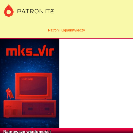
Patroni KopalniWiedzy
Najnowsze wiadomości