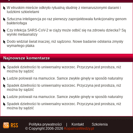
W etruskim mieście odkryto rytualną studnię z nienaruszonymi darami i
ludzkimi szkieletami
Sztuczna inteligencja po raz pierwszy zaprojektowała funkcjonalny genom
bakteriofaga
Czy infekcja SARS-CoV-2 w ciąży może odbić się na zdrowiu dziecka? Są
wyniki metaanalizy
Dodo widział świat inaczej, niż sądzono. Nowe badanie odsłania zmysły
wymarłego ptaka
Najnowsze komentarze
Spadek dzietności to uniwersalny wzorzec. Przyczyna jest prostsza, niż
można by sądzić
Ludzie polowali na mamucice. Samce zwykle ginęły w sposób naturalny
Spadek dzietności to uniwersalny wzorzec. Przyczyna jest prostsza, niż
można by sądzić
Ludzie polowali na mamucice. Samce zwykle ginęły w sposób naturalny
Spadek dzietności to uniwersalny wzorzec. Przyczyna jest prostsza, niż
można by sądzić
Polityka prywatności
|
Kontakt
Szkolenia
© Copyright 2006-2026
KopalniaWiedzy.pl