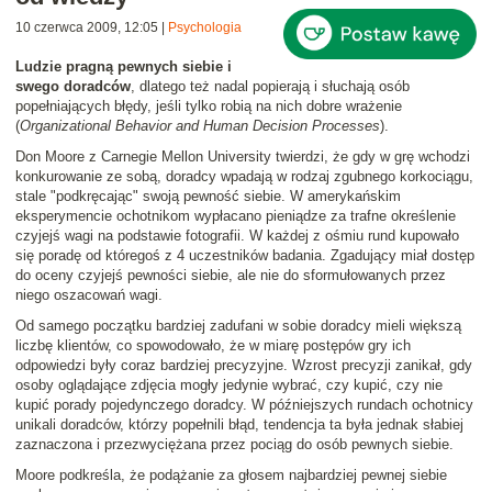
10 czerwca 2009, 12:05
|
Psychologia
Ludzie pragną pewnych siebie i
swego doradców
, dlatego też nadal popierają i słuchają osób
popełniających błędy, jeśli tylko robią na nich dobre wrażenie
(
Organizational Behavior and Human Decision Processes
).
Don Moore z Carnegie Mellon University twierdzi, że gdy w grę wchodzi
konkurowanie ze sobą, doradcy wpadają w rodzaj zgubnego korkociągu,
stale "podkręcając" swoją pewność siebie. W amerykańskim
eksperymencie ochotnikom wypłacano pieniądze za trafne określenie
czyjejś wagi na podstawie fotografii. W każdej z ośmiu rund kupowało
się poradę od któregoś z 4 uczestników badania. Zgadujący miał dostęp
do oceny czyjejś pewności siebie, ale nie do sformułowanych przez
niego oszacowań wagi.
Od samego początku bardziej zadufani w sobie doradcy mieli większą
liczbę klientów, co spowodowało, że w miarę postępów gry ich
odpowiedzi były coraz bardziej precyzyjne. Wzrost precyzji zanikał, gdy
osoby oglądające zdjęcia mogły jedynie wybrać, czy kupić, czy nie
kupić porady pojedynczego doradcy. W późniejszych rundach ochotnicy
unikali doradców, którzy popełnili błąd, tendencja ta była jednak słabiej
zaznaczona i przezwyciężana przez pociąg do osób pewnych siebie.
Moore podkreśla, że podążanie za głosem najbardziej pewnej siebie