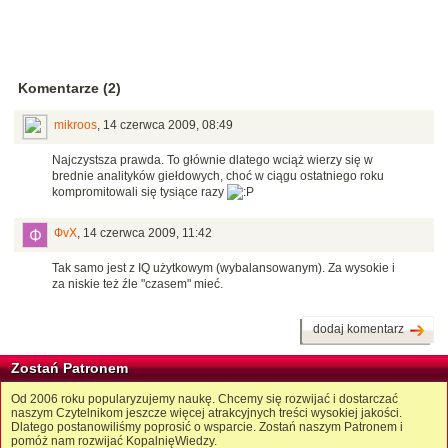
Komentarze (2)
mikroos
,
14 czerwca 2009, 08:49
Najczystsza prawda. To głównie dlatego wciąż wierzy się w
brednie analityków giełdowych, choć w ciągu ostatniego roku
kompromitowali się tysiące razy
ФvХ
,
14 czerwca 2009, 11:42
Tak samo jest z IQ użytkowym (wybalansowanym). Za wysokie i
za niskie też źle "czasem" mieć.
dodaj komentarz
Zostań Patronem
Od 2006 roku popularyzujemy naukę. Chcemy się rozwijać i dostarczać
naszym Czytelnikom jeszcze więcej atrakcyjnych treści wysokiej jakości.
Dlatego postanowiliśmy poprosić o wsparcie. Zostań naszym Patronem i
pomóż nam rozwijać KopalnięWiedzy.