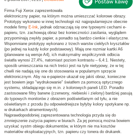
Firma Fuji Xerox zaprezentowała
elektroniczny papier
, na którym można umieszczać
kolorowe obrazy
.
Prototypy wykonano w innej technologii niż najpopularniejsze obecnie
modele firmy
E-Ink
, jednak odznaczają się one typowymi cechami e-
papieru, tzn. zachowują obraz
bez konieczności zasilania
, wyglądem
przypominają zwykły papier, a ponadto są bardzo cienkie i elastyczne.
Wspomniane prototypy wykonano z trzech warstw ciekłych kryształów
(po jednej na każdy kolor podstawowy). Mają one rozmiar kartki A6
(planowane są wersje A4), ich maksymalny współczynnik odbicia
światła wynosi 27,4%, natomiast poziom kontrastu – 6,4:1. Niestety,
sposób umieszczania na nich treści jest na tyle nietypowy, że w tej
chwili
nie nadają się
one do stosowania w popularnym sprzęcie
elektronicznym. Aby na e-papierze ukazał się jakiś obraz, konieczne
jest bowiem jego
"wydrukowanie"
światłem za pomocą optycznego
systemu, składającego się m.in. z kolorowych paneli LED. Ponadto
zastosowane filtry barwne (czerwony, niebieski i zielony) bardziej pasują
do typowych monitorów z obrazem podświetlanym od tyłu, a nie
oświetlanym z przodu (tu odpowiedniejsze byłyby kolory spotykane np.
w drukarkach atramentowych).
Najprawdopodobniej zaprezentowana technologia przyda się do
zmniejszenie zużycia papieru w biurach. Za jej pomocą można bowiem
uzyskać systm obiegu dokumentów, w którym nie ma kosztów
materiałów eksploatacyjnych, tzn. papieru czy tonera do drukarek.