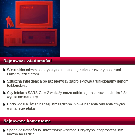
Najnowsze wiadomości
W etruskim mieście odkryto rytualną studnię z nienaruszonymi darami i
ludzkimi szkieletami
Sztuczna inteligencja po raz pierwszy zaprojektowała funkcjonalny genom
bakteriofaga
Czy infekcja SARS-CoV-2 w ciąży może odbić się na zdrowiu dziecka? Są
wyniki metaanalizy
Dodo widział świat inaczej, niż sądzono. Nowe badanie odsłania zmysły
wymarłego ptaka
Najnowsze komentarze
Spadek dzietności to uniwersalny wzorzec. Przyczyna jest prostsza, niż
można by sądzić