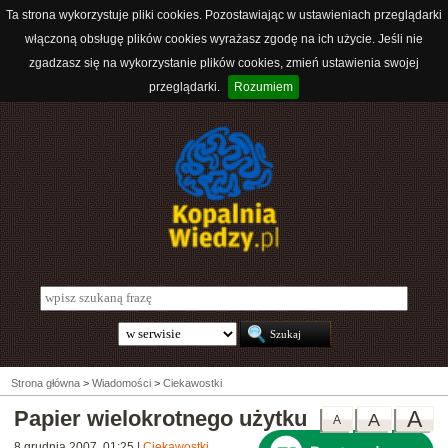
Ta strona wykorzystuje pliki cookies. Pozostawiając w ustawieniach przeglądarki
włączoną obsługę plików cookies wyrażasz zgodę na ich użycie. Jeśli nie
zgadzasz się na wykorzystanie plików cookies, zmień ustawienia swojej
przeglądarki.
Rozumiem
Strona główna
>
Wiadomości
>
Ciekawostki
Papier wielokrotnego użytku
A
A
A
8 grudnia 2007, 01:25
|
Ciekawostki