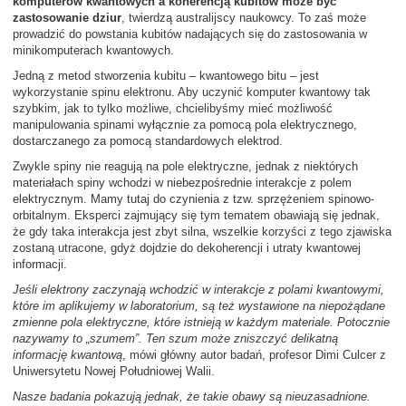
komputerów kwantowych a koherencją kubitów może być
zastosowanie dziur
, twierdzą australijscy naukowcy. To zaś może
prowadzić do powstania kubitów nadających się do zastosowania w
minikomputerach kwantowych.
Jedną z metod stworzenia kubitu – kwantowego bitu – jest
wykorzystanie spinu elektronu. Aby uczynić komputer kwantowy tak
szybkim, jak to tylko możliwe, chcielibyśmy mieć możliwość
manipulowania spinami wyłącznie za pomocą pola elektrycznego,
dostarczanego za pomocą standardowych elektrod.
Zwykle spiny nie reagują na pole elektryczne, jednak z niektórych
materiałach spiny wchodzi w niebezpośrednie interakcje z polem
elektrycznym. Mamy tutaj do czynienia z tzw. sprzężeniem spinowo-
orbitalnym. Eksperci zajmujący się tym tematem obawiają się jednak,
że gdy taka interakcja jest zbyt silna, wszelkie korzyści z tego zjawiska
zostaną utracone, gdyż dojdzie do dekoherencji i utraty kwantowej
informacji.
Jeśli elektrony zaczynają wchodzić w interakcje z polami kwantowymi,
które im aplikujemy w laboratorium, są też wystawione na niepożądane
zmienne pola elektryczne, które istnieją w każdym materiale. Potocznie
nazywamy to „szumem”. Ten szum może zniszczyć delikatną
informację kwantową
, mówi główny autor badań, profesor Dimi Culcer z
Uniwersytetu Nowej Południowej Walii.
Nasze badania pokazują jednak, że takie obawy są nieuzasadnione.