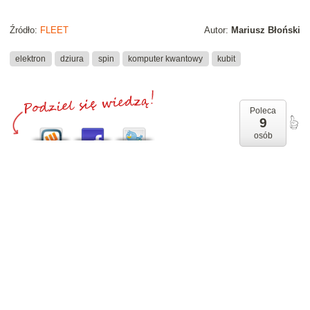
Źródło:
FLEET
Autor:
Mariusz Błoński
elektron
dziura
spin
komputer kwantowy
kubit
Poleca
9
osób