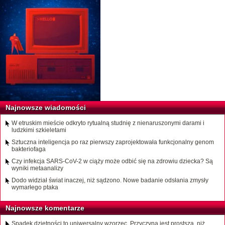
Najnowsze wiadomości
W etruskim mieście odkryto rytualną studnię z nienaruszonymi darami i
ludzkimi szkieletami
Sztuczna inteligencja po raz pierwszy zaprojektowała funkcjonalny genom
bakteriofaga
Czy infekcja SARS-CoV-2 w ciąży może odbić się na zdrowiu dziecka? Są
wyniki metaanalizy
Dodo widział świat inaczej, niż sądzono. Nowe badanie odsłania zmysły
wymarłego ptaka
Najnowsze komentarze
Spadek dzietności to uniwersalny wzorzec. Przyczyna jest prostsza, niż