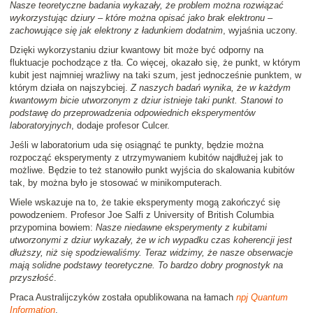
Nasze teoretyczne badania wykazały, że problem można rozwiązać
wykorzystując dziury – które można opisać jako brak elektronu –
zachowujące się jak elektrony z ładunkiem dodatnim
, wyjaśnia uczony.
Dzięki wykorzystaniu dziur kwantowy bit może być odporny na
fluktuacje pochodzące z tła. Co więcej, okazało się, że punkt, w którym
kubit jest najmniej wrażliwy na taki szum, jest jednocześnie punktem, w
którym działa on najszybciej.
Z naszych badań wynika, że w każdym
kwantowym bicie utworzonym z dziur istnieje taki punkt. Stanowi to
podstawę do przeprowadzenia odpowiednich eksperymentów
laboratoryjnych
, dodaje profesor Culcer.
Jeśli w laboratorium uda się osiągnąć te punkty, będzie można
rozpocząć eksperymenty z utrzymywaniem kubitów najdłużej jak to
możliwe. Będzie to też stanowiło punkt wyjścia do skalowania kubitów
tak, by można było je stosować w minikomputerach.
Wiele wskazuje na to, że takie eksperymenty mogą zakończyć się
powodzeniem. Profesor Joe Salfi z University of British Columbia
przypomina bowiem:
Nasze niedawne eksperymenty z kubitami
utworzonymi z dziur wykazały, że w ich wypadku czas koherencji jest
dłuższy, niż się spodziewaliśmy. Teraz widzimy, że nasze obserwacje
mają solidne podstawy teoretyczne. To bardzo dobry prognostyk na
przyszłość
.
Praca Australijczyków została opublikowana na łamach
npj Quantum
Information
.