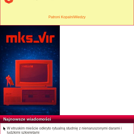
Patroni KopalniWiedzy
Najnowsze wiadomości
W etruskim mieście odkryto rytualną studnię z nienaruszonymi darami i
ludzkimi szkieletami