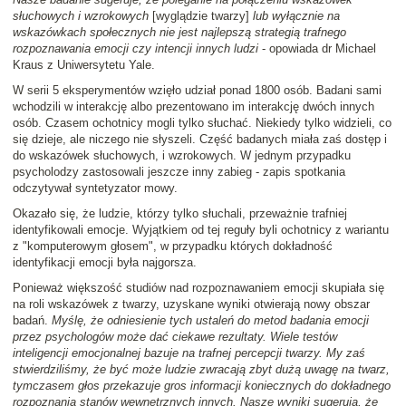
słuchowych i wzrokowych
[wyglądzie twarzy]
lub wyłącznie na
wskazówkach społecznych nie jest najlepszą strategią trafnego
rozpoznawania emocji czy intencji innych ludzi
- opowiada dr Michael
Kraus z Uniwersytetu Yale.
W serii 5 eksperymentów wzięło udział ponad 1800 osób. Badani sami
wchodzili w interakcję albo prezentowano im interakcję dwóch innych
osób. Czasem ochotnicy mogli tylko słuchać. Niekiedy tylko widzieli, co
się dzieje, ale niczego nie słyszeli. Część badanych miała zaś dostęp i
do wskazówek słuchowych, i wzrokowych. W jednym przypadku
psycholodzy zastosowali jeszcze inny zabieg - zapis spotkania
odczytywał syntetyzator mowy.
Okazało się, że ludzie, którzy tylko słuchali, przeważnie trafniej
identyfikowali emocje. Wyjątkiem od tej reguły byli ochotnicy z wariantu
z "komputerowym głosem", w przypadku których dokładność
identyfikacji emocji była najgorsza.
Ponieważ większość studiów nad rozpoznawaniem emocji skupiała się
na roli wskazówek z twarzy, uzyskane wyniki otwierają nowy obszar
badań.
Myślę, że odniesienie tych ustaleń do metod badania emocji
przez psychologów może dać ciekawe rezultaty. Wiele testów
inteligencji emocjonalnej bazuje na trafnej percepcji twarzy. My zaś
stwierdziliśmy, że być może ludzie zwracają zbyt dużą uwagę na twarz,
tymczasem głos przekazuje gros informacji koniecznych do dokładnego
rozpoznania stanów wewnętrznych innych. Nasze wyniki sugerują, że