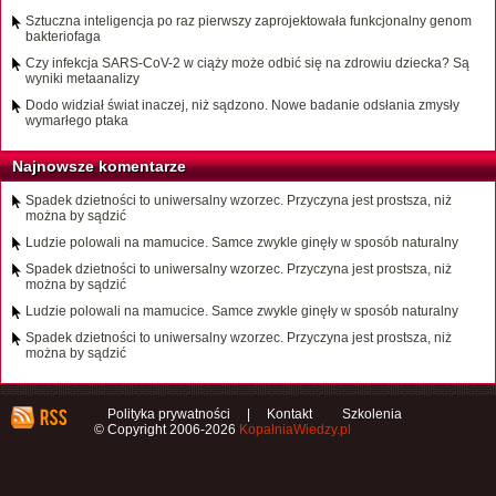
Sztuczna inteligencja po raz pierwszy zaprojektowała funkcjonalny genom
bakteriofaga
Czy infekcja SARS-CoV-2 w ciąży może odbić się na zdrowiu dziecka? Są
wyniki metaanalizy
Dodo widział świat inaczej, niż sądzono. Nowe badanie odsłania zmysły
wymarłego ptaka
Najnowsze komentarze
Spadek dzietności to uniwersalny wzorzec. Przyczyna jest prostsza, niż
można by sądzić
Ludzie polowali na mamucice. Samce zwykle ginęły w sposób naturalny
Spadek dzietności to uniwersalny wzorzec. Przyczyna jest prostsza, niż
można by sądzić
Ludzie polowali na mamucice. Samce zwykle ginęły w sposób naturalny
Spadek dzietności to uniwersalny wzorzec. Przyczyna jest prostsza, niż
można by sądzić
Polityka prywatności
|
Kontakt
Szkolenia
© Copyright 2006-2026
KopalniaWiedzy.pl