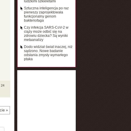
ludzkimi szkieletami
Sztuczna inteligencja po raz
pierwszy zaprojektowała
funkcjonalny genom
bakteriofaga
Czy infekcja SARS-CoV-2 w
ciąży może odbić się na
zdrowiu dziecka? Są wyniki
metaanalizy
Dodo widział świat inaczej, niż
sądzono. Nowe badanie
odsłania zmysły wymarłego
ptaka
 24
cie »