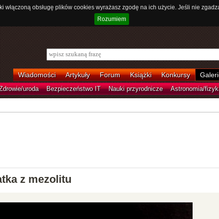
ki włączoną obsługę plików cookies wyrażasz zgodę na ich użycie. Jeśli nie zgadz
Rozumiem
Wiadomości
Artykuły
Forum
Książki
Konkursy
Galeri
Zdrowie/uroda
Bezpieczeństwo IT
Nauki przyrodnicze
Astronomia/fizyk
tka z mezolitu