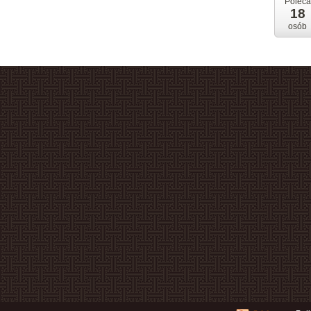
Poleca
18
osób