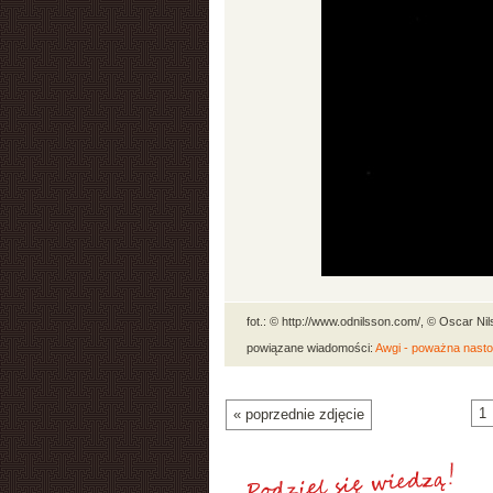
fot.: © http://www.odnilsson.com/, © Oscar Ni
powiązane wiadomości:
Awgi - poważna nastol
1
« poprzednie zdjęcie