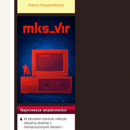
Patroni KopalniWiedzy
Najnowsze wiadomości
W etruskim mieście odkryto
rytualną studnię z
nienaruszonymi darami i