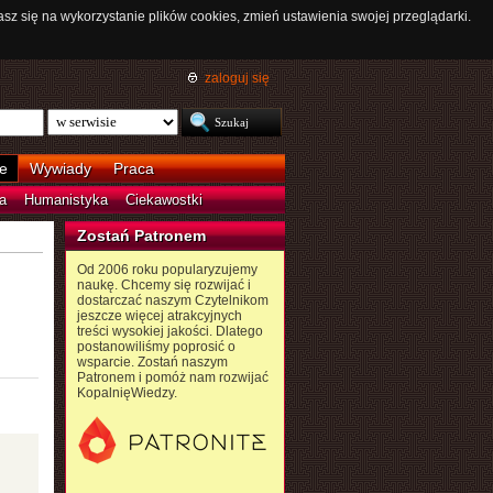
asz się na wykorzystanie plików cookies, zmień ustawienia swojej przeglądarki.
zaloguj się
e
Wywiady
Praca
a
Humanistyka
Ciekawostki
Zostań Patronem
Od 2006 roku popularyzujemy
naukę. Chcemy się rozwijać i
dostarczać naszym Czytelnikom
jeszcze więcej atrakcyjnych
treści wysokiej jakości. Dlatego
postanowiliśmy poprosić o
wsparcie. Zostań naszym
Patronem i pomóż nam rozwijać
KopalnięWiedzy.