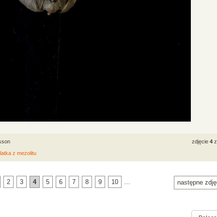
lsson
zdjęcie
4
z
atka z mezolitu
2
3
4
5
6
7
8
9
10
…
następne zdję