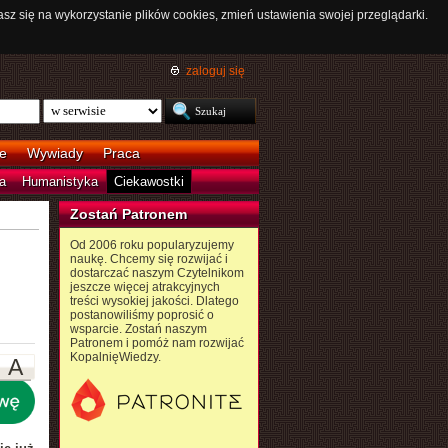
asz się na wykorzystanie plików cookies, zmień ustawienia swojej przeglądarki.
zaloguj się
e
Wywiady
Praca
a
Humanistyka
Ciekawostki
Zostań Patronem
Od 2006 roku popularyzujemy
naukę. Chcemy się rozwijać i
dostarczać naszym Czytelnikom
jeszcze więcej atrakcyjnych
treści wysokiej jakości. Dlatego
postanowiliśmy poprosić o
wsparcie. Zostań naszym
Patronem i pomóż nam rozwijać
KopalnięWiedzy.
A