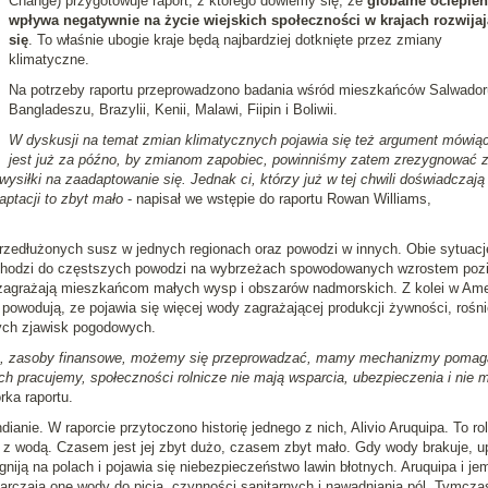
Change) przygotowuje raport, z którego dowiemy się, że
globalne ocieplen
wpływa negatywnie na życie wiejskich społeczności w krajach rozwija
się
. To właśnie ubogie kraje będą najbardziej dotknięte przez zmiany
klimatyczne.
Na potrzeby raportu przeprowadzono badania wśród mieszkańców Salwador
Bangladeszu, Brazylii, Kenii, Malawi, Fiipin i Boliwii.
W dyskusji na temat zmian klimatycznych pojawia się też argument mówiąc
jest już za późno, by zmianom zapobiec, powinniśmy zatem zrezygnować z
ysiłki na zaadaptowanie się. Jednak ci, którzy już w tej chwili doświadczają
ptacji to zbyt mało
- napisał we wstępie do raportu Rowan Williams,
zedłużonych susz w jednych regionach oraz powodzi w innych. Obie sytuacj
ochodzi do częstszych powodzi na wybrzeżach spowodowanych wzrostem poz
 zagrażają mieszkańcom małych wysp i obszarów nadmorskich. Z kolei w Am
 powodują, ze pojawia się więcej wody zagrażającej produkcji żywności, rośni
ych zjawisk pogodowych.
, zasoby finansowe, możemy się przeprowadzać, mamy mechanizmy pomag
ch pracujemy, społeczności rolnicze nie mają wsparcia, ubezpieczenia i nie 
rka raportu.
ianie. W raporcie przytoczono historię jednego z nich, Alivio Aruquipa. To rol
h z wodą. Czasem jest jej zbyt dużo, czasem zbyt mało. Gdy wody brakuje, u
 gniją na polach i pojawia się niebezpieczeństwo lawin błotnych. Aruquipa i je
arczają one wody do picia, czynności sanitarnych i nawadniania pól. Tymcz