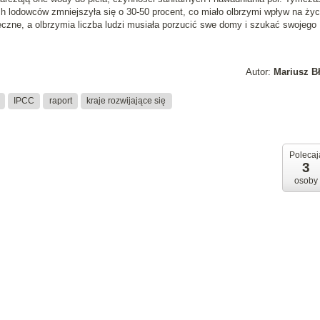
ch lodowców zmniejszyła się o 30-50 procent, co miało olbrzymi wpływ na życ
ołeczne, a olbrzymia liczba ludzi musiała porzucić swe domy i szukać swojego
Autor:
Mariusz B
IPCC
raport
kraje rozwijające się
Polecaj
3
osoby