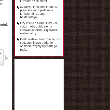
ludzkimi szkieletami
ie
Sztuczna inteligencja po raz
pierwszy zaprojektowała
funkcjonalny genom
bakteriofaga
Czy infekcja SARS-CoV-2 w
łoński
ciąży może odbić się na
zdrowiu dziecka? Są wyniki
metaanalizy
Dodo widział świat inaczej, niż
sądzono. Nowe badanie
odsłania zmysły wymarłego
ptaka
ą