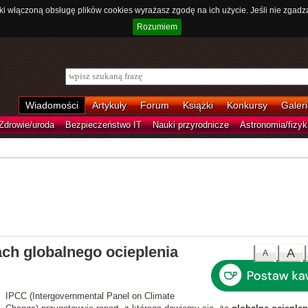
ki włączoną obsługę plików cookies wyrażasz zgodę na ich użycie. Jeśli nie zgadz
Rozumiem
Wiadomości
Artykuły
Forum
Książki
Konkursy
Galeri
Zdrowie/uroda
Bezpieczeństwo IT
Nauki przyrodnicze
Astronomia/fizyk
ach globalnego ocieplenia
A
A
IPCC (Intergovernmental Panel on Climate