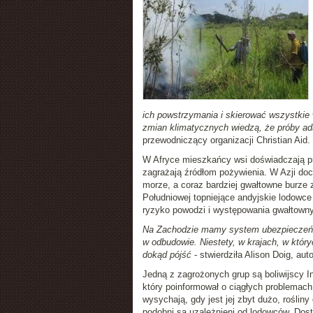
ich powstrzymania i skierować wszystkie w
zmian klimatycznych wiedzą, że próby ada
przewodniczący organizacji Christian Aid.
W Afryce mieszkańcy wsi doświadczają pr
zagrażają źródłom pożywienia. W Azji d
morze, a coraz bardziej gwałtowne burze
Południowej topniejące andyjskie lodowce
ryzyko powodzi i występowania gwałtown
Na Zachodzie mamy system ubezpieczeń
w odbudowie. Niestety, w krajach, w który
dokąd pójść
- stwierdziła Alison Doig, auto
Jedną z zagrożonych grup są boliwijscy Ind
który poinformował o ciągłych problemac
wysychają, gdy jest jej zbyt dużo, rośliny
podobni są uzależnieni od lodowców. Dost