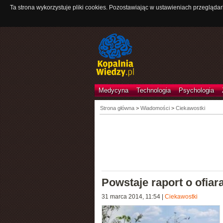
Ta strona wykorzystuje pliki cookies. Pozostawiając w ustawieniach przeglądar
Medycyna
Technologia
Psychologia
Strona główna
>
Wiadomości
>
Ciekawostki
Powstaje raport o ofiar
31 marca 2014, 11:54
|
Ciekawostki