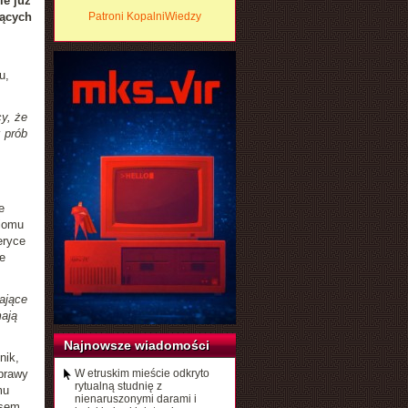
ie już
jących
Patroni KopalniWiedzy
u,
y, że
 prób
e
iomu
eryce
e
ające
mają
Najnowsze wiadomości
nik,
prawy
W etruskim mieście odkryto
rytualną studnię z
mu
nienaruszonymi darami i
asem