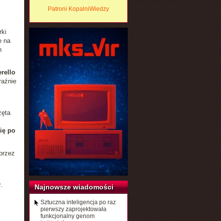
Patroni KopalniWiedzy
rki
e na
h
.
erello
raźnie
zęta
ię po
przez
y
.
Najnowsze wiadomości
Sztuczna inteligencja po raz
pierwszy zaprojektowała
funkcjonalny genom