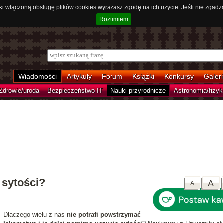
ki włączoną obsługę plików cookies wyrażasz zgodę na ich użycie. Jeśli nie zgadz
Rozumiem
Wiadomości
Artykuły
Forum
Książki
Konkursy
Galeri
Zdrowie/uroda
Bezpieczeństwo IT
Nauki przyrodnicze
Astronomia/fizyk
sytości?
A
A
Dlaczego wielu z nas
nie potrafi powstrzymać