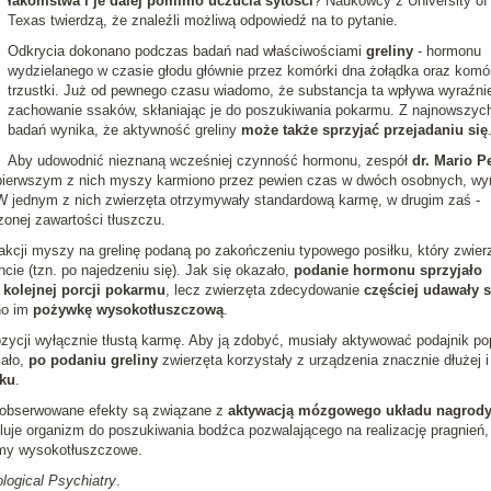
łakomstwa i je dalej pomimo uczucia sytości
? Naukowcy z University of
Texas twierdzą, że znaleźli możliwą odpowiedź na to pytanie.
Odkrycia dokonano podczas badań nad właściwościami
greliny
- hormonu
wydzielanego w czasie głodu głównie przez komórki dna żołądka oraz komó
trzustki. Już od pewnego czasu wiadomo, że substancja ta wpływa wyraźni
zachowanie ssaków, skłaniając je do poszukiwania pokarmu. Z najnowszyc
badań wynika, że aktywność greliny
może także sprzyjać przejadaniu się
Aby udowodnić nieznaną wcześniej czynność hormonu, zespół
dr. Mario P
ierwszym z nich myszy karmiono przez pewien czas w dwóch osobnych, wy
 jednym z nich zwierzęta otrzymywały standardową karmę, w drugim zaś -
onej zawartości tłuszczu.
kcji myszy na grelinę podaną po zakończeniu typowego posiłku, który zwier
e (tzn. po najedzeniu się). Jak się okazało,
podanie hormonu sprzyjało
kolejnej porcji pokarmu
, lecz zwierzęta zdecydowanie
częściej udawały s
no im
pożywkę wysokotłuszczową
.
zycji wyłącznie tłustą karmę. Aby ją zdobyć, musiały aktywować podajnik po
zało,
po podaniu greliny
zwierzęta korzystały z urządzenia znacznie dłużej i
aku
.
zaobserwowane efekty są związane z
aktywacją mózgowego układu nagrod
uluje organizm do poszukiwania bodźca pozwalającego na realizację pragnień,
rmy wysokotłuszczowe.
ological Psychiatry
.