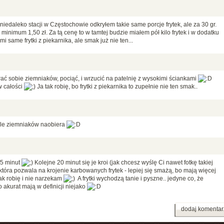
iedaleko stacji w Częstochowie odkryłem takie same porcje frytek, ale za 30 gr.
inimum 1,50 zł. Za tą cenę to w tamtej budzie miałem pół kilo frytek i w dodatku
mi same frytki z piekarnika, ale smak już nie ten...
rać sobie ziemniaków, pociąć, i wrzucić na patelnię z wysokimi ściankami
w całości
Ja tak robię, bo frytki z piekarnika to zupełnie nie ten smak..
 tyle ziemniaków naobiera
15 minut
Kolejne 20 minut się je kroi (jak chcesz wyślę Ci nawet fotkę takiej
 która pozwala na krojenie karbowanych frytek - lepiej się smażą, bo mają więcej
k robię i nie narzekam
A frytki wychodzą tanie i pyszne.. jedyne co, że
o akurat mają w definicji niejako
dodaj komentar