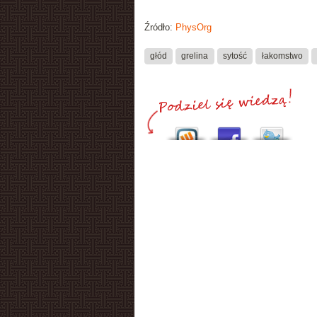
Źródło:
PhysOrg
głód
grelina
sytość
łakomstwo