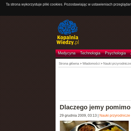
Ta strona wykorzystuje pliki cookies. Pozostawiając w ustawieniach przeglądar
Medycyna
Technologia
Psychologia
Strona główna
>
Wiadomości
>
Nauki przyrodnicze
Dlaczego jemy pomimo 
29 grudnia 2009, 03:13
|
Nauki przyrodnicze