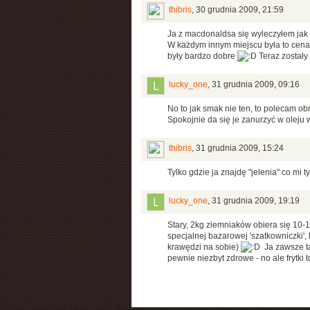
thibris
,
30 grudnia 2009, 21:59
Ja z macdonaldsa się wyleczyłem jak n
W każdym innym miejscu była to cena m
były bardzo dobre
Teraz zostały 
lucky_one
,
31 grudnia 2009, 09:16
No to jak smak nie ten, to polecam ob
Spokojnie da się je zanurzyć w oleju 
thibris
,
31 grudnia 2009, 15:24
Tylko gdzie ja znajdę "jelenia" co mi
lucky_one
,
31 grudnia 2009, 19:19
Stary, 2kg ziemniaków obiera się 10-
specjalnej bazarowej 'szatkowniczki',
krawędzi na sobie)
Ja zawsze ta
pewnie niezbyt zdrowe - no ale frytki t