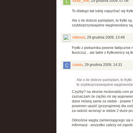
lucky_one
,
29 grudnia 2009, 07:06
To dlatego tak lubię napychać się fryt
Ale o ile dobrze pamiętam, to frytki
szybkoprzyswajalne węglowodany są za
mikroos
,
29 grudnia 2009, 13:49
Frytki z piekarnika pewnie faktycznie
tłuszczu)... ale takie z frytkownicy są tł
czesiu
,
29 grudnia 2009, 14:31
Ale o ile dobrze pamiętam, to fry
te szybkoprzyswajalne węglowodany
Czyżby? na stronie mcdonalds.com przy
zaznaczam że ciężko mi się wypowiedzi
dane mówią same za siebie - prawie 5
powinien upaść (przynajmniej dla osób
za radość wcisnąć w siebie 2 duże por
Odnośnie węgla zamieniającego się w t
informacji - wszystko zależy od zapo