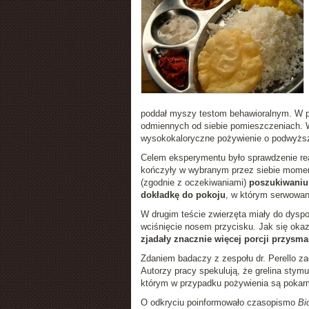
poddał myszy testom behawioralnym. W p
odmiennych od siebie pomieszczeniach. W
wysokokaloryczne pożywienie o podwyższ
Celem eksperymentu było sprawdzenie rea
kończyły w wybranym przez siebie momenci
(zgodnie z oczekiwaniami)
poszukiwaniu 
dokładkę do pokoju
, w którym serwowa
W drugim teście zwierzęta miały do dyspo
wciśnięcie nosem przycisku. Jak się oka
zjadały znacznie więcej porcji przysm
Zdaniem badaczy z zespołu dr. Perello 
Autorzy pracy spekulują, że grelina stym
którym w przypadku pożywienia są poka
O odkryciu poinformowało czasopismo
Bi