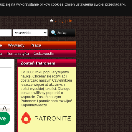
asz się na wykorzystanie plików cookies, zmień ustawienia swojej przeglądarki.
zaloguj się
e
Wywiady
Praca
a
Humanistyka
Ciekawostki
Zostań Patronem
Od 2006 roku popularyzujemy
naukę. Chcemy się rozwijać i
dostarczać naszym Czytelnikom
jeszcze więcej atrakcyjnych
treści wysokiej jakości. Dlatego
postanowiliśmy poprosić o
wsparcie. Zostań naszym
Patronem i pomóż nam rozwijać
KopalnięWiedzy.
A