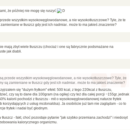
kami, że później nie mogę się ruszyć
 są przede wszystkim wysokowęglowodanowe, a nie wysokotłuszczowe? Tyle, że te
mieniane w tłuszcz gdy jest ich nadmiar.. może to ma jakieś znaczenie?
 nie mają zbyt wiele tłuszczu (chociaż i one są fabrycznie podsmażane na
uste jak diabli.
tki są przede wszystkim wysokowęglowodanowe, a nie wysokotłuszczowe? Tyle, że
 są zamieniane w tłuszcz gdy jest ich nadmiar.. może to ma jakieś znaczenie?
jrzałem się "dużym frytkom" efekt: 500 kcal, z tego 220kcal z tłuszczu,
eć, czy są to dane dla 100gram (na ogikę) czy też dla całej porcji ~155gr, jednak
0% kalorii pochodzi z tłuszczu - mit o wysokowęglowodanowej naturze frytek
 korzystających z usług mcdonaldsa). Ja osobiście już tam nie zaglądam - co to
cje frytek i nadal być głodnym.
łuszcz - fakt, choć pozostaje pytanie "jak szybko przemiana zachodzi" i niedosyt
trzebowania kalorycznego organizmu.