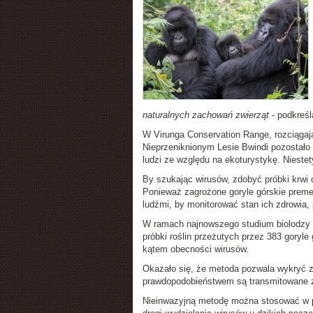
naturalnych zachowań zwierząt
- podkreśl
W Virunga Conservation Range, rozciągaj
Nieprzeniknionym Lesie Bwindi pozostało 
ludzi ze względu na ekoturystykę. Niestet
By szukając wirusów, zdobyć próbki krwi 
Ponieważ zagrożone goryle górskie premed
ludźmi, by monitorować stan ich zdrowia,
W ramach najnowszego studium biolodzy po
próbki roślin przeżutych przez 383 goryle
kątem obecności wirusów.
Okazało się, że metoda pozwala wykryć 
prawdopodobieństwem są transmitowane z l
Nieinwazyjną metodę można stosować w po