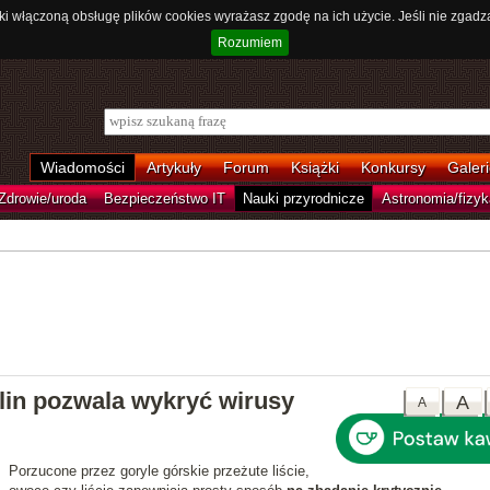
ki włączoną obsługę plików cookies wyrażasz zgodę na ich użycie. Jeśli nie zgadz
Rozumiem
Wiadomości
Artykuły
Forum
Książki
Konkursy
Galeri
Zdrowie/uroda
Bezpieczeństwo IT
Nauki przyrodnicze
Astronomia/fizyk
lin pozwala wykryć wirusy
A
A
Porzucone przez goryle górskie przeżute liście,