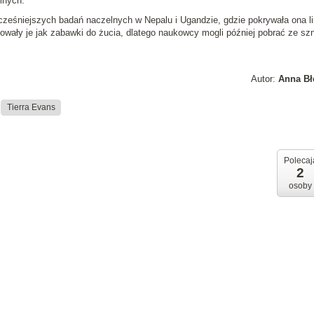
lnych.
cześniejszych badań naczelnych w Nepalu i Ugandzie, gdzie pokrywała ona l
wały je jak zabawki do żucia, dlatego naukowcy mogli później pobrać ze sz
Autor:
Anna Bł
Tierra Evans
Polecaj
2
osoby