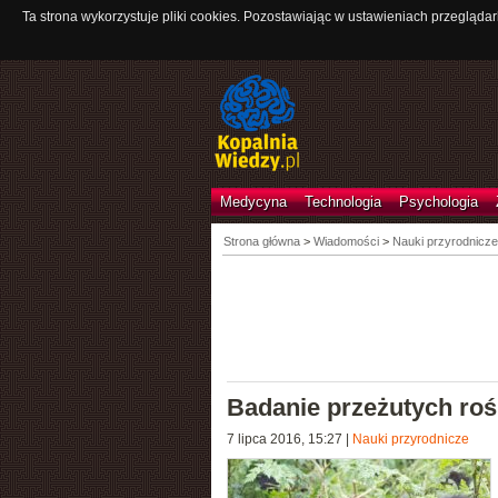
Ta strona wykorzystuje pliki cookies. Pozostawiając w ustawieniach przeglądar
Medycyna
Technologia
Psychologia
Strona główna
>
Wiadomości
>
Nauki przyrodnicze
Badanie przeżutych roś
7 lipca 2016, 15:27
|
Nauki przyrodnicze