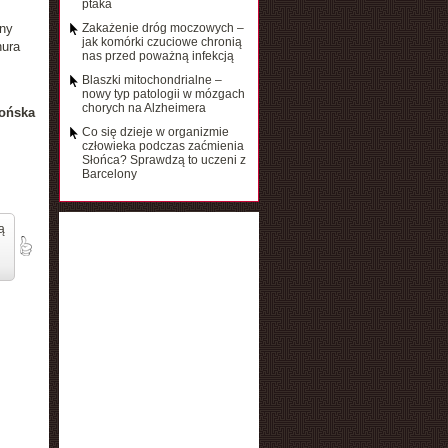
ptaka
iny
Zakażenie dróg moczowych –
jak komórki czuciowe chronią
nura
nas przed poważną infekcją
Blaszki mitochondrialne –
nowy typ patologii w mózgach
chorych na Alzheimera
ońska
Co się dzieje w organizmie
człowieka podczas zaćmienia
Słońca? Sprawdzą to uczeni z
Barcelony
ą