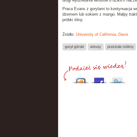
drogi wydzielania wirusów u dzikich nacze
Praca Evans z gorylami to kontynuacja w
dżemem lub sokiem z mango. Małpy trakto
próbki śliny.
Źródło:
University of California, Davis
goryl górski
wirusy
przeżute rośliny