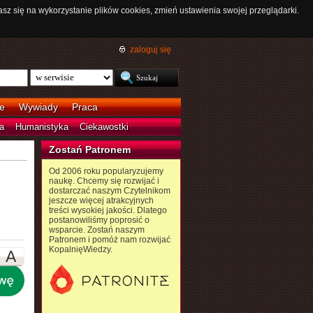
asz się na wykorzystanie plików cookies, zmień ustawienia swojej przeglądarki.
zaloguj się
e
Wywiady
Praca
a
Humanistyka
Ciekawostki
Zostań Patronem
Od 2006 roku popularyzujemy
naukę. Chcemy się rozwijać i
dostarczać naszym Czytelnikom
jeszcze więcej atrakcyjnych
treści wysokiej jakości. Dlatego
postanowiliśmy poprosić o
wsparcie. Zostań naszym
Patronem i pomóż nam rozwijać
KopalnięWiedzy.
A