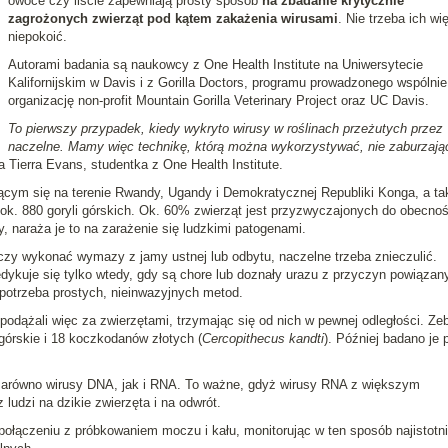
owoce czy liście zapewniają prosty sposób
na zbadanie krytycznie
zagrożonych zwierząt pod kątem zakażenia wirusami
. Nie trzeba ich wi
niepokoić.
Autorami badania są naukowcy z One Health Institute na Uniwersytecie
Kalifornijskim w Davis i z Gorilla Doctors, programu prowadzonego wspólnie
organizację non-profit Mountain Gorilla Veterinary Project oraz UC Davis.
To pierwszy przypadek, kiedy wykryto wirusy w roślinach przeżutych przez
naczelne. Mamy więc technikę, którą można wykorzystywać, nie zaburzają
a Tierra Evans, studentka z One Health Institute.
ącym się na terenie Rwandy, Ugandy i Demokratycznej Republiki Konga, a ta
ok. 880 goryli górskich. Ok. 60% zwierząt jest przyzwyczajonych do obecnoś
y, naraża je to na zarażenie się ludzkimi patogenami.
czy wykonać wymazy z jamy ustnej lub odbytu, naczelne trzeba znieczulić.
ykuje się tylko wtedy, gdy są chore lub doznały urazu z przyczyn powiązan
 potrzeba prostych, nieinwazyjnych metod.
dążali więc za zwierzętami, trzymając się od nich w pewnej odległości. Zeb
 górskie i 18 koczkodanów złotych (
Cercopithecus kandti
). Później badano je 
zarówno wirusy DNA, jak i RNA. To ważne, gdyż wirusy RNA z większym
udzi na dzikie zwierzęta i na odwrót.
łączeniu z próbkowaniem moczu i kału, monitorując w ten sposób najistotni