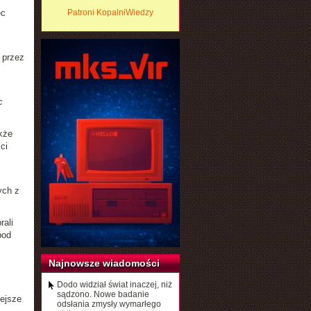
ęc
Patroni KopalniWiedzy
 przez
c
kże
ci
ych z
rali
pod
Najnowsze wiadomości
Dodo widział świat inaczej, niż
sądzono. Nowe badanie
ejsze
odsłania zmysły wymarłego