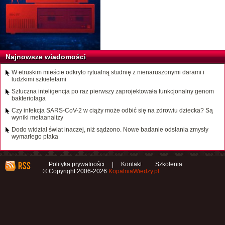
Najnowsze wiadomości
W etruskim mieście odkryto rytualną studnię z nienaruszonymi darami i
ludzkimi szkieletami
Sztuczna inteligencja po raz pierwszy zaprojektowała funkcjonalny genom
bakteriofaga
Czy infekcja SARS-CoV-2 w ciąży może odbić się na zdrowiu dziecka? Są
wyniki metaanalizy
Dodo widział świat inaczej, niż sądzono. Nowe badanie odsłania zmysły
wymarłego ptaka
Polityka prywatności
|
Kontakt
Szkolenia
© Copyright 2006-2026
KopalniaWiedzy.pl