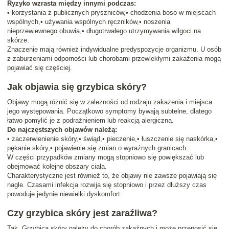
Ryzyko wzrasta między innymi podczas:
• korzystania z publicznych pryszniców,• chodzenia boso w miejscach
wspólnych,• używania wspólnych ręczników,• noszenia
nieprzewiewnego obuwia,• długotrwałego utrzymywania wilgoci na
skórze.
Znaczenie mają również indywidualne predyspozycje organizmu. U osób
z zaburzeniami odporności lub chorobami przewlekłymi zakażenia mogą
pojawiać się częściej.
Jak objawia się grzybica skóry?
Objawy mogą różnić się w zależności od rodzaju zakażenia i miejsca
jego występowania. Początkowo symptomy bywają subtelne, dlatego
łatwo pomylić je z podrażnieniem lub reakcją alergiczną.
Do najczęstszych objawów należą:
• zaczerwienienie skóry,• świąd,• pieczenie,• łuszczenie się naskórka,•
pękanie skóry,• pojawienie się zmian o wyraźnych granicach.
W części przypadków zmiany mogą stopniowo się powiększać lub
obejmować kolejne obszary ciała.
Charakterystyczne jest również to, że objawy nie zawsze pojawiają się
nagle. Czasami infekcja rozwija się stopniowo i przez dłuższy czas
powoduje jedynie niewielki dyskomfort.
Czy grzybica skóry jest zaraźliwa?
Tak. Grzybica skóry należy do chorób zakaźnych i może przenosić się