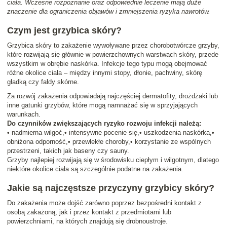
ciała. Wczesne rozpoznanie oraz odpowiednie leczenie mają duże
znaczenie dla ograniczenia objawów i zmniejszenia ryzyka nawrotów.
Czym jest grzybica skóry?
Grzybica skóry to zakażenie wywoływane przez chorobotwórcze grzyby,
które rozwijają się głównie w powierzchownych warstwach skóry, przede
wszystkim w obrębie naskórka. Infekcje tego typu mogą obejmować
różne okolice ciała – między innymi stopy, dłonie, pachwiny, skórę
gładką czy fałdy skórne.
Za rozwój zakażenia odpowiadają najczęściej dermatofity, drożdżaki lub
inne gatunki grzybów, które mogą namnażać się w sprzyjających
warunkach.
Do czynników zwiększających ryzyko rozwoju infekcji należą:
• nadmierna wilgoć,• intensywne pocenie się,• uszkodzenia naskórka,•
obniżona odporność,• przewlekłe choroby,• korzystanie ze wspólnych
przestrzeni, takich jak baseny czy sauny.
Grzyby najlepiej rozwijają się w środowisku ciepłym i wilgotnym, dlatego
niektóre okolice ciała są szczególnie podatne na zakażenia.
Jakie są najczęstsze przyczyny grzybicy skóry?
Do zakażenia może dojść zarówno poprzez bezpośredni kontakt z
osobą zakażoną, jak i przez kontakt z przedmiotami lub
powierzchniami, na których znajdują się drobnoustroje.