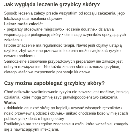
Jak wygląda leczenie grzybicy skóry?
Sposób leczenia zależy przede wszystkim od rodzaju zakażenia, jego
lokalizacji oraz nasilenia objawów.
Lekarz może zalecić:
• preparaty stosowane miejscowo,• leczenie doustne,• działania
wspomagające pielęgnację skóry,• eliminację czynników sprzyjających
zakażeniu.
Istotne znaczenie ma regularność terapii. Nawet jeśli objawy ustąpią
szybko, zbyt wczesne przerwanie leczenia może zwiększać ryzyko
nawrotu problemu.
Samodzielne stosowanie przypadkowych preparatów nie zawsze jest
dobrym rozwiązaniem. Nie każda zmiana skórna oznacza grzybicę,
dlatego właściwe rozpoznanie pozostaje kluczowe.
Czy można zapobiegać grzybicy skóry?
Choć całkowite wyeliminowanie ryzyka nie zawsze jest możliwe, istnieją
działania, które mogą zmniejszyć prawdopodobieństwo zakażenia.
Warto:
• dokładnie osuszać skórę po kąpieli,• używać własnych ręczników,•
nosić przewiewną odzież i obuwie,• unikać chodzenia boso w miejscach
publicznych,• dbać o higienę skóry.
Profilaktyka ma szczególne znaczenie u osób, które wcześniej zmagały
się z nawracającymi infekcjami.