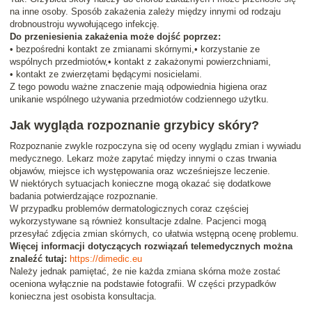
na inne osoby. Sposób zakażenia zależy między innymi od rodzaju
drobnoustroju wywołującego infekcję.
Do przeniesienia zakażenia może dojść poprzez:
• bezpośredni kontakt ze zmianami skórnymi,• korzystanie ze
wspólnych przedmiotów,• kontakt z zakażonymi powierzchniami,
• kontakt ze zwierzętami będącymi nosicielami.
Z tego powodu ważne znaczenie mają odpowiednia higiena oraz
unikanie wspólnego używania przedmiotów codziennego użytku.
Jak wygląda rozpoznanie grzybicy skóry?
Rozpoznanie zwykle rozpoczyna się od oceny wyglądu zmian i wywiadu
medycznego. Lekarz może zapytać między innymi o czas trwania
objawów, miejsce ich występowania oraz wcześniejsze leczenie.
W niektórych sytuacjach konieczne mogą okazać się dodatkowe
badania potwierdzające rozpoznanie.
W przypadku problemów dermatologicznych coraz częściej
wykorzystywane są również konsultacje zdalne. Pacjenci mogą
przesyłać zdjęcia zmian skórnych, co ułatwia wstępną ocenę problemu.
Więcej informacji dotyczących rozwiązań telemedycznych można
znaleźć tutaj:
https://dimedic.eu
Należy jednak pamiętać, że nie każda zmiana skórna może zostać
oceniona wyłącznie na podstawie fotografii. W części przypadków
konieczna jest osobista konsultacja.