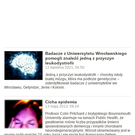
Badacze z Uniwersytetu Wrocławskiego
pomogli znaleźć jedną z przyczyn
leukodystrofii
12 kwietnia 2021, 04:50
Jedną z przyczyn leukodystrofii – choroby istoty
białej mózgu, która ma podłoże genetyczne –
zidentyfikowali badacze z uniwersytetów we
Wrocławiu, Getyndze, Jenie i Kolonii.
Cicha epidemia
13 maja 2013, 09:24
Profesor Colin Pritchard z brytyjskiego Bournemouth
University alarmuje na łamach Public Health, że
gwałtownie rośnie liczba przypadków śmierci
spowodowanych demencją i innymi chorobami
neurodegeneracyjnymi. Wzrost obserwowany jest w
grupie osób poniżej 74. roku życia i nie może być tłumaczony faktem