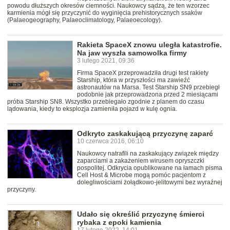
powodu dłuższych okresów ciemności. Naukowcy sądzą, że ten wzorzec
karmienia mógł się przyczynić do wyginięcia prehistorycznych ssaków
(Palaeogeography, Palaeoclimatology, Palaeoecology).
Rakieta SpaceX znowu uległa katastrofie.
Na jaw wyszła samowolka firmy
3 lutego 2021, 09:36
Firma SpaceX przeprowadziła drugi test rakiety
Starship, która w przyszłości ma zawieźć
astronautów na Marsa. Test Starship SN9 przebiegł
podobnie jak przeprowadzona przed 2 miesiącami
próba Starship SN8. Wszystko przebiegało zgodnie z planem do czasu
lądowania, kiedy to eksplozja zamieniła pojazd w kulę ognia.
Odkryto zaskakującą przyczynę zaparć
10 czerwca 2016, 06:10
Naukowcy natrafili na zaskakujący związek między
zaparciami a zakażeniem wirusem opryszczki
pospolitej. Odkrycia opublikowane na łamach pisma
Cell Host & Microbe mogą pomóc pacjentom z
dolegliwościami żołądkowo-jelitowymi bez wyraźnej
przyczyny.
Udało się określić przyczynę śmierci
rybaka z epoki kamienia
17 lutego 2022, 14:01