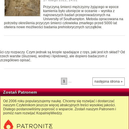
Przyczyną śmierci mężczyzny żyjącego w epoce
kamienia było utonięcie w oceanie – wynika z
najnowszych badań przeprowadzonych na
University of Southampton. Metoda opracowana na
potrzeby określenia przyczyn śmierci człowieka zmarłego przed 5000 lat
otwiera nowe możliwości badania prehistorycznych szczątków.
i czy rozpaczy. Czym jednak są krople spadające z rzęs, jaki jest ich skład? Od
trzech warstw (śluzowej, wodnej i lipidowej), ale dopiero badaczom z
 szczegółowo opisać.
1
…
następna strona »
Zostań Patronem
Od 2006 roku popularyzujemy naukę. Chcemy się rozwijać i dostarczać
naszym Czytelnikom jeszcze więcej atrakcyjnych treści wysokiej jakości.
Dlatego postanowiliśmy poprosić o wsparcie. Zostań naszym Patronem i
pomóż nam rozwijać KopalnięWiedzy.