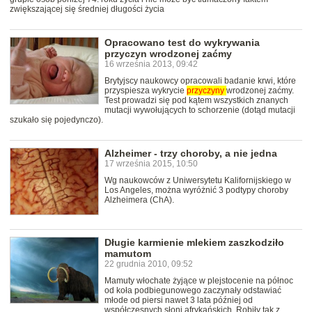
zwiększającej się średniej długości życia
Opracowano test do wykrywania
przyczyn wrodzonej zaćmy
16 września 2013, 09:42
Brytyjscy naukowcy opracowali badanie krwi, które
przyspiesza wykrycie
przyczyny
wrodzonej zaćmy.
Test prowadzi się pod kątem wszystkich znanych
mutacji wywołujących to schorzenie (dotąd mutacji
szukało się pojedynczo).
Alzheimer - trzy choroby, a nie jedna
17 września 2015, 10:50
Wg naukowców z Uniwersytetu Kalifornijskiego w
Los Angeles, można wyróżnić 3 podtypy choroby
Alzheimera (ChA).
Długie karmienie mlekiem zaszkodziło
mamutom
22 grudnia 2010, 09:52
Mamuty włochate żyjące w plejstocenie na północ
od koła podbiegunowego zaczynały odstawiać
młode od piersi nawet 3 lata później od
współczesnych słoni afrykańskich. Robiły tak z