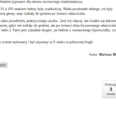
składzie typowym dla okresu wczesnego średniowiecza.
I a VIII wiekiem hełmy były rzadkością. Wiele przetrwało dlatego, że były
ną głowy, więc trafiały do grobów po śmierci właściciela.
jako przedmioty praktycznego użytku. Jest ich więcej, ale rzadko są dekor
ów, gdyż nie trafiały do grobów, ale po śmierci dotychczasowego właściciel
ż hełm z Yarm jest zaledwie drugim, po hełmie z norweskiego Gjermundbu, z
 został wykonany i był używany w X wieku w północnej Anglii.
Autor:
Mariusz B
glia
Polecaj
3
osoby