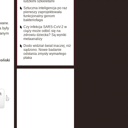
ludzkimi szkieletami
Sztuczna inteligencja po raz
pierwszy zaprojektowała
funkcjonalny genom
bakteriofaga
owane.
Czy infekcja SARS-CoV-2 w
a były
ciąży może odbić się na
nanym
zdrowiu dziecka? Są wyniki
metaanalizy
Dodo widział świat inaczej, niż
sądzono. Nowe badanie
odsłania zmysły wymarłego
ptaka
łoński
ą