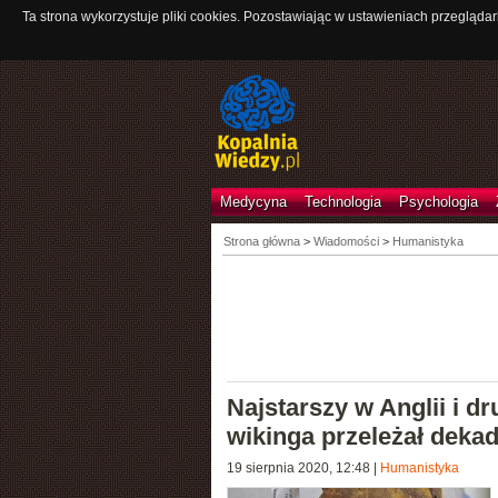
Ta strona wykorzystuje pliki cookies. Pozostawiając w ustawieniach przeglądar
Medycyna
Technologia
Psychologia
Strona główna
>
Wiadomości
>
Humanistyka
Najstarszy w Anglii i d
wikinga przeleżał dek
19 sierpnia 2020, 12:48
|
Humanistyka