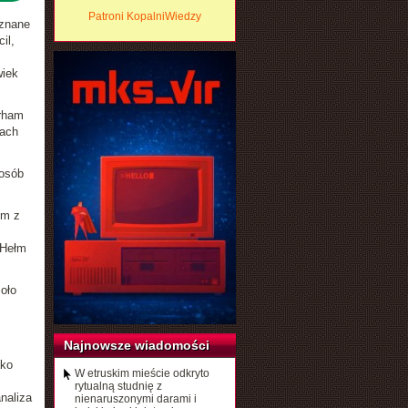
Patroni KopalniWiedzy
 znane
il,
wiek
urham
mach
posób
ym z
 Hełm
oło
Najnowsze wiadomości
ako
W etruskim mieście odkryto
rytualną studnię z
naliza
nienaruszonymi darami i