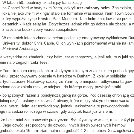
W latach 50. robotnicy układający kanalizację
na Chapel Yard w brytyjskim Yarm, odkryli
uszkodzony hełm
. Znalezisko,
lokalnie jako „hełm wikinga” stało się formalnie własnością Yarm Town Counc
który wypożyczył je Preston Park Museum. Tam hełm znajdował się przez
ostatnich kilkadziesiąt lat. Dotychczas jednak nikt go dobrze nie zbadał, a 
znalezisko budził spory wśród specjalistów.
W ostatnich latach zbadania hełmu podjął się emerytowany wykładowca D
University, doktor Chris Caple. O ich wynikach poinformował właśnie na ła
Medieval Archeology
.
de wszystkim na zbadaniu, czy hełm jest autentyczny, a jeśli tak, to w jaki s
enie na brzegach rzeki Tees.
 w Yarm to spora niespodzianka. Jedynym lokalnym znaleziskiem pochodząc
wieku, przechowywany obecnie w katedrze w Durham. Z kolei w pobliskim
b z tych czasów. Naukowcy sądzą, że Yarm było miejscem odbywania targów.
ziono go w zakolu rzeki, w miejscu, do którego mogły przybijać statki.
y połączonych razem z pojedynczą gałką na górze. Pod częścią chroniącą cz
dolnej części osłony czoła widać otwory, które mogły służyć do mocowania
niącej twarz. Hełm jest uszkodzony, jednak uszkodzenia te prawdopodobnie
ego narzędzia rolniczego w czasie, gdy zabytek leżał już w ziemi.
że hełm miał zastosowanie praktyczne. Był używany w walce, a nie służył j
. Jego obwód jest podobny do obwodu innych średniowiecznych hełmów i
grubości około 16 mm. Sam hełm ma grubość 1-2 milimetrów. Szczegółowa a