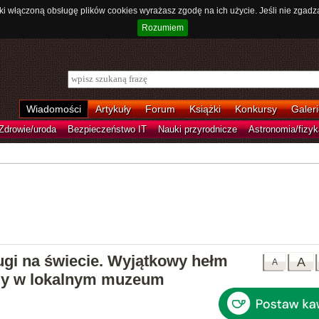
ki włączoną obsługę plików cookies wyrażasz zgodę na ich użycie. Jeśli nie zgadz
Rozumiem
Wiadomości
Artykuły
Forum
Książki
Konkursy
Galeri
Zdrowie/uroda
Bezpieczeństwo IT
Nauki przyrodnicze
Astronomia/fizyk
rugi na świecie. Wyjątkowy hełm
A
A
ady w lokalnym muzeum