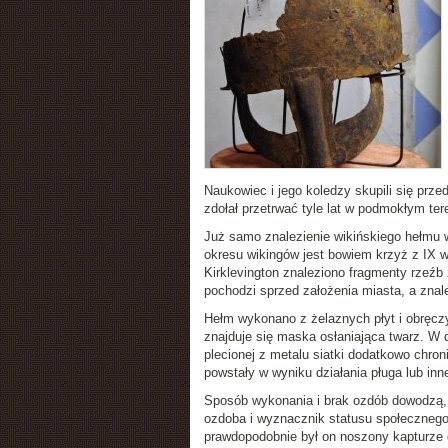
Naukowiec i jego koledzy skupili się prze
zdołał przetrwać tyle lat w podmokłym ter
Już samo znalezienie wikińskiego hełmu
okresu wikingów jest bowiem krzyż z IX 
Kirklevington znaleziono fragmenty rzeź
pochodzi sprzed założenia miasta, a znale
Hełm wykonano z żelaznych płyt i obręcz
znajduje się maska osłaniająca twarz. W 
plecionej z metalu siatki dodatkowo chro
powstały w wyniku działania pługa lub inn
Sposób wykonania i brak ozdób dowodzą, 
ozdoba i wyznacznik statusu społecznego
prawdopodobnie był on noszony kapturze 