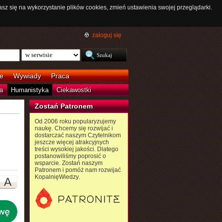
asz się na wykorzystanie plików cookies, zmień ustawienia swojej przeglądarki.
zaloguj się
e
Wywiady
Praca
a
Humanistyka
Ciekawostki
Zostań Patronem
Od 2006 roku popularyzujemy
naukę. Chcemy się rozwijać i
dostarczać naszym Czytelnikom
jeszcze więcej atrakcyjnych
treści wysokiej jakości. Dlatego
postanowiliśmy poprosić o
wsparcie. Zostań naszym
Patronem i pomóż nam rozwijać
KopalnięWiedzy.
A