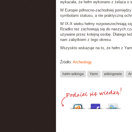
wykazała, że hełm wykonano z żelaza o 
W Europie północno-zachodniej pomiędzy V
symbolami statusu, a nie praktyczną ochro
W IX-X wieku hełmy rozpowszechniają się 
Rzadko też zachowują się do naszych czas
używane przez kolejną osobę. Dlatego te
nam zabytkiem z tego okresu.
Wszyskto wskazuje na to, że hełm z Yarm
Źródło:
Archeology
hełm wikinga
Yarm
wikingowie
An